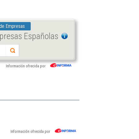
 de Empresas
mpresas Españolas
Información ofrecida por
Información ofrecida por