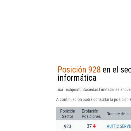
Posición 928
en el se
informática
Tisa Techpoint, Sociedad Limitada. se encue
A continuación podrá consultar la posición e
Posición
Evolución
Nombre de la
Sector
Posiciones
37
923
AUTTIC SERVI