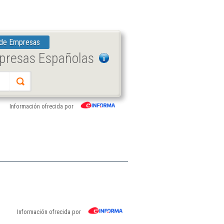
 de Empresas
mpresas Españolas
Información ofrecida por
Información ofrecida por