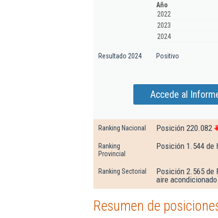
Año
2022
2023
2024
Resultado 2024
Positivo
Accede al Inform
Posición 220.082
Ranking Nacional
Posición 1.544 de 
Ranking
Provincial
Posición 2.565 de 
Ranking Sectorial
aire acondicionado
Resumen de posiciones