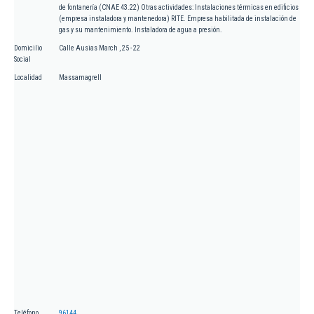
de fontanería (CNAE 43.22) Otras actividades: Instalaciones térmicas en edificios
(empresa instaladora y mantenedora) RITE. Empresa habilitada de instalación de
gas y su mantenimiento. Instaladora de agua a presión.
Domicilio
Calle Ausias March , 25 - 22
Social
Localidad
Massamagrell
Teléfono
96144...