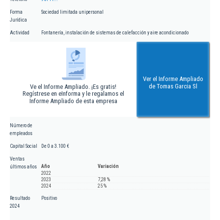
Forma
Sociedad limitada unipersonal
Jurídica
Actividad
Fontanería, instalación de sistemas de calefacción y aire acondicionado
Ver el Informe Ampliado
de Tomas Garcia Sl
Ve el Informe Ampliado. ¡Es gratis!
Regístrese en eInforma y le regalamos el
Informe Ampliado de esta empresa
Número de
empleados
Capital Social
De 0 a 3.100 €
Ventas
Año
Variación
últimos años
2022
2023
7,28 %
2024
25 %
Resultado
Positivo
2024