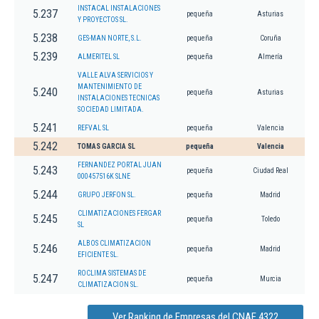
INSTACAL INSTALACIONES
5.237
pequeña
Asturias
Y PROYECTOS SL.
5.238
GES-MAN NORTE, S.L.
pequeña
Coruña
5.239
ALMERITEL SL
pequeña
Almería
VALLE ALVA SERVICIOS Y
MANTENIMIENTO DE
5.240
pequeña
Asturias
INSTALACIONES TECNICAS
SOCIEDAD LIMITADA.
5.241
REFVAL SL
pequeña
Valencia
5.242
TOMAS GARCIA SL
pequeña
Valencia
FERNANDEZ PORTAL JUAN
5.243
pequeña
Ciudad Real
000457516K SLNE
5.244
GRUPO JERFON SL.
pequeña
Madrid
CLIMATIZACIONES FERGAR
5.245
pequeña
Toledo
SL
ALBOS CLIMATIZACION
5.246
pequeña
Madrid
EFICIENTE SL.
ROCLIMA SISTEMAS DE
5.247
pequeña
Murcia
CLIMATIZACION SL.
Ver Ranking de Empresas del CNAE 4322