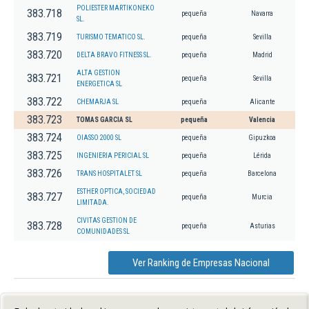
POLIESTER MARTIKONEKO
383.718
pequeña
Navarra
SL.
383.719
TURISMO TEMATICO SL.
pequeña
Sevilla
383.720
DELTA BRAVO FITNESS SL.
pequeña
Madrid
ALTA GESTION
383.721
pequeña
Sevilla
ENERGETICA SL
383.722
CHEMARJA SL
pequeña
Alicante
383.723
TOMAS GARCIA SL
pequeña
Valencia
383.724
OIASSO 2000 SL
pequeña
Gipuzkoa
383.725
INGENIERIA PERICIAL SL
pequeña
Lérida
383.726
TRANS HOSPITALET SL
pequeña
Barcelona
ESTHER OPTICA, SOCIEDAD
383.727
pequeña
Murcia
LIMITADA.
CIVITAS GESTION DE
383.728
pequeña
Asturias
COMUNIDADES SL
Ver Ranking de Empresas Nacional