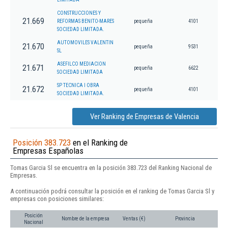
CONSTRUCCIONES Y
21.669
REFORMAS BENITO-MARES
pequeña
4101
SOCIEDAD LIMITADA.
AUTOMOVILES VALENTIN
21.670
pequeña
9531
SL
ASEFILCO MEDIACION
21.671
pequeña
6622
SOCIEDAD LIMITADA
SP TECNICA I OBRA
21.672
pequeña
4101
SOCIEDAD LIMITADA.
Ver Ranking de Empresas de Valencia
Posición 383.723
en el Ranking de
Empresas Españolas
Tomas Garcia Sl se encuentra en la posición 383.723 del Ranking Nacional de
Empresas.
A continuación podrá consultar la posición en el ranking de Tomas Garcia Sl y
empresas con posiciones similares:
Posición
Nombre de la empresa
Ventas (€)
Provincia
Nacional