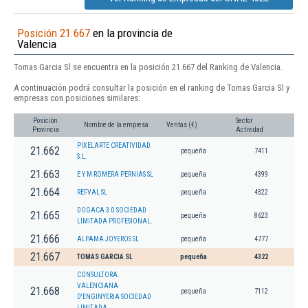
Posición 21.667
en la provincia de
Valencia
Tomas Garcia Sl se encuentra en la posición 21.667 del Ranking de Valencia.
A continuación podrá consultar la posición en el ranking de Tomas Garcia Sl y
empresas con posiciones similares:
Posición
Sector
Nombre de la empresa
Ventas (€)
Provincia
Actividad
PIXELARTE CREATIVIDAD
21.662
pequeña
7411
S.L.
21.663
E Y M ROMERA PERNIAS SL
pequeña
4399
21.664
REFVAL SL
pequeña
4322
DOGACA 3.0 SOCIEDAD
21.665
pequeña
8623
LIMITADA PROFESIONAL.
21.666
ALPAMA JOYEROS SL
pequeña
4777
21.667
TOMAS GARCIA SL
pequeña
4322
CONSULTORA
VALENCIANA
21.668
pequeña
7112
D'ENGINYERIA SOCIEDAD
LIMITADA