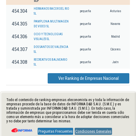
SLP
HERMANOS RACOR DEL RIO
454.304
pequeña
Asturias
SL
PAMPLONA MULTIMAGEN
454.305
pequeña
Navarra
DE VIDEO SL
OCIO Y TECNOLOGIAS
454.306
pequeña
Madrid
VISUALES SL
DOS SANTOS DE VALENCIA
454.307
pequeña
Cáceres
SL
RECREATIVOS BALNEARIO
454.308
pequeña
Jaén
SL
Ver Ranking de Empresas Nacional
Todo el contenido de ranking-empresas.eleconomista.es y toda la información de
empresas procede de la base de datos de INFORMA D&B S.A.U. (S.M.E.) y es
tratada y suministrada por INFORMA D&B S.A.U. (S.M.E.). En todo caso, la
información de empresas que proporcionamos debe ser tenida en cuenta sólo
como un elemento más a considerar a la hora de adoptar decisiones comerciales
y no debe por tanto determinar las mismas.
Preguntas Frecuentes
Condiciones Generales