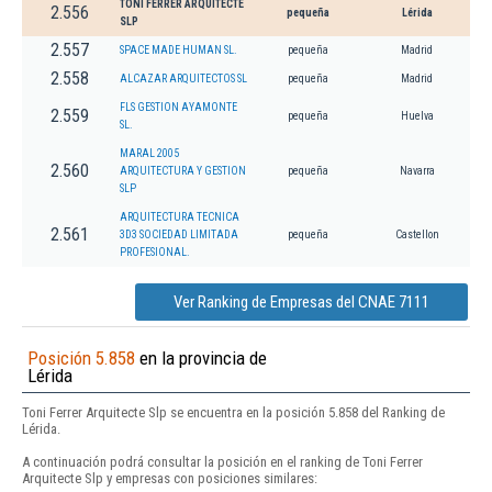
TONI FERRER ARQUITECTE
2.556
pequeña
Lérida
SLP
2.557
SPACE MADE HUMAN SL.
pequeña
Madrid
2.558
ALCAZAR ARQUITECTOS SL
pequeña
Madrid
FLS GESTION AYAMONTE
2.559
pequeña
Huelva
SL.
MARAL 2005
2.560
ARQUITECTURA Y GESTION
pequeña
Navarra
SLP
ARQUITECTURA TECNICA
2.561
3D3 SOCIEDAD LIMITADA
pequeña
Castellon
PROFESIONAL.
Ver Ranking de Empresas del CNAE 7111
Posición 5.858
en la provincia de
Lérida
Toni Ferrer Arquitecte Slp se encuentra en la posición 5.858 del Ranking de
Lérida.
A continuación podrá consultar la posición en el ranking de Toni Ferrer
Arquitecte Slp y empresas con posiciones similares: