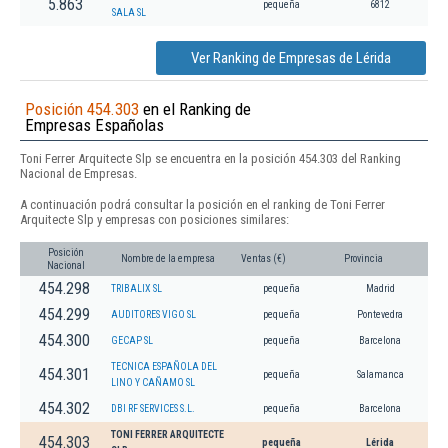
5.863
pequeña
6812
SALA SL
Ver Ranking de Empresas de Lérida
Posición 454.303
en el Ranking de
Empresas Españolas
Toni Ferrer Arquitecte Slp se encuentra en la posición 454.303 del Ranking
Nacional de Empresas.
A continuación podrá consultar la posición en el ranking de Toni Ferrer
Arquitecte Slp y empresas con posiciones similares:
Posición
Nombre de la empresa
Ventas (€)
Provincia
Nacional
454.298
TRIBALIX SL
pequeña
Madrid
454.299
AUDITORES VIGO SL
pequeña
Pontevedra
454.300
GECAP SL
pequeña
Barcelona
TECNICA ESPAÑOLA DEL
454.301
pequeña
Salamanca
LINO Y CAÑAMO SL
454.302
DBI RF SERVICES S.L.
pequeña
Barcelona
TONI FERRER ARQUITECTE
454.303
pequeña
Lérida