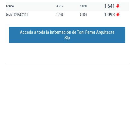
1.641
Lérida
4.217
5.858
1.093
Sector CNAE 7111
1.463
2.556
Acceda a toda la información de Toni Ferrer Arquitecte
Slp