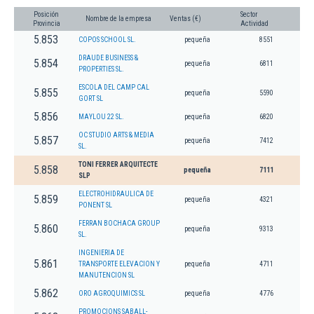
Posición
Sector
Nombre de la empresa
Ventas (€)
Provincia
Actividad
5.853
COPOS SCHOOL SL.
pequeña
8551
DRAUDE BUSINESS &
5.854
pequeña
6811
PROPERTIES SL.
ESCOLA DEL CAMP CAL
5.855
pequeña
5590
GORT SL
5.856
MAYLOU 22 SL.
pequeña
6820
OC STUDIO ARTS & MEDIA
5.857
pequeña
7412
SL.
TONI FERRER ARQUITECTE
5.858
pequeña
7111
SLP
ELECTROHIDRAULICA DE
5.859
pequeña
4321
PONENT SL
FERRAN BOCHACA GROUP
5.860
pequeña
9313
SL.
INGENIERIA DE
5.861
TRANSPORTE ELEVACION Y
pequeña
4711
MANUTENCION SL
5.862
ORO AGROQUIMICS SL
pequeña
4776
PROMOCIONS SABALL-