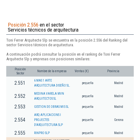
Posición 2.556
en el sector
Servicios técnicos de arquitectura
Toni Ferrer Arquitecte Slp se encuentra en la posición 2.556 del Ranking del
sector Servicios técnicos de arquitectura.
A continuación podrá consultar la posición en el ranking de Toni Ferrer
Arquitecte Slp y empresas con posiciones similares:
Posición
Nombre de la empresa
Ventas (€)
Provincia
Sector
6 MAS 1 ARTE
2.551
pequeña
Madrid
ARQUITECTURA DISEÑO SL.
MEDINA VARELA MVN
2.552
pequeña
Madrid
ARQUITECTOS SL
2.553
GESTION DE OBRAS MI5 SL
pequeña
Madrid
ARQ APLICACIONS I
2.554
PROJECTES
pequeña
Gerona
D'ARQUITECTURA SLP
2.555
RINPRO SLP
pequeña
Madrid