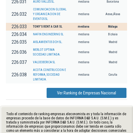
226.031
AURO VALLES SL.
mediana
Barcelona
COMUNICACION GLOBAL
226.032
Y ORGANIZACION DE
mediana
Arava,Álava
EVENTOS SL
226.033
TONY'S RENT A CAR SL
mediana
Málaga
226.034
NAFIN ENGINEERING SL
mediana
Bizkaia
226.035
AISLAMIENTOS DCH SL.
mediana
Madrid
MERLOT OPTIMA
226.036
mediana
Madrid
SOCIEDAD LIMITADA.
226.037
VALDEIBERICA SL
mediana
Madrid
ACOTA CONSTRUCCION E
226.038
REFORMA, SOCIEDAD
mediana
Coruña
LIMITADA.
Ver Ranking de Empresas Nacional
Todo el contenido de ranking-empresas.eleconomista.es y toda la información de
empresas procede de la base de datos de INFORMA D&B S.A.U. (S.M.E.) y es
tratada y suministrada por INFORMA D&B S.A.U. (S.M.E.). En todo caso, la
información de empresas que proporcionamos debe ser tenida en cuenta sólo
como un elemento más a considerar a la hora de adoptar decisiones comerciales