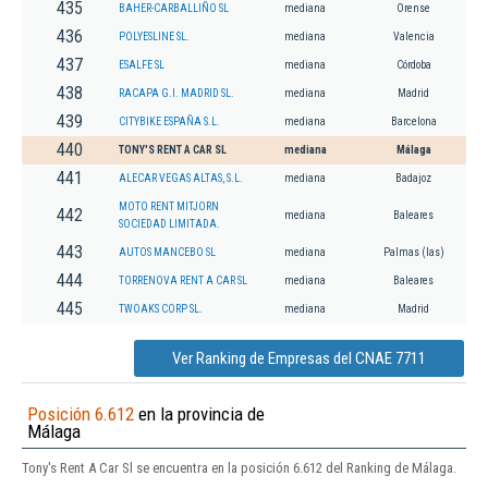
435
BAHER-CARBALLIÑO SL
mediana
Orense
436
POLYESLINE SL.
mediana
Valencia
437
ESALFE SL
mediana
Córdoba
438
RACAPA G.I. MADRID SL.
mediana
Madrid
439
CITYBIKE ESPAÑA S.L.
mediana
Barcelona
440
TONY'S RENT A CAR SL
mediana
Málaga
441
ALECAR VEGAS ALTAS, S.L.
mediana
Badajoz
MOTO RENT MITJORN
442
mediana
Baleares
SOCIEDAD LIMITADA.
443
AUTOS MANCEBO SL
mediana
Palmas (las)
444
TORRENOVA RENT A CAR SL
mediana
Baleares
445
TWOAKS CORP SL.
mediana
Madrid
Ver Ranking de Empresas del CNAE 7711
Posición 6.612
en la provincia de
Málaga
Tony's Rent A Car Sl se encuentra en la posición 6.612 del Ranking de Málaga.