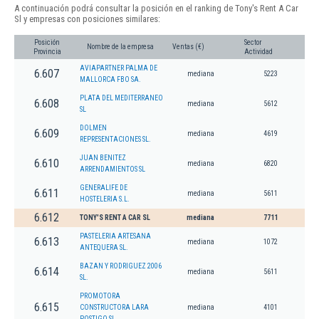
A continuación podrá consultar la posición en el ranking de Tony's Rent A Car
Sl y empresas con posiciones similares:
Posición
Sector
Nombre de la empresa
Ventas (€)
Provincia
Actividad
AVIAPARTNER PALMA DE
6.607
mediana
5223
MALLORCA FBO SA.
PLATA DEL MEDITERRANEO
6.608
mediana
5612
SL
DOLMEN
6.609
mediana
4619
REPRESENTACIONES SL.
JUAN BENITEZ
6.610
mediana
6820
ARRENDAMIENTOS SL
GENERALIFE DE
6.611
mediana
5611
HOSTELERIA S.L.
6.612
TONY'S RENT A CAR SL
mediana
7711
PASTELERIA ARTESANA
6.613
mediana
1072
ANTEQUERA SL.
BAZAN Y RODRIGUEZ 2006
6.614
mediana
5611
SL.
PROMOTORA
6.615
CONSTRUCTORA LARA
mediana
4101
POSTIGO SL.