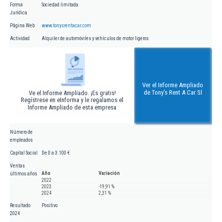
Forma
Sociedad limitada
Jurídica
Página Web
www.tonysrentacar.com
Actividad
Alquiler de automóviles y vehículos de motor ligeros
Ver el Informe Ampliado
de Tony's Rent A Car Sl
Ve el Informe Ampliado. ¡Es gratis!
Regístrese en eInforma y le regalamos el
Informe Ampliado de esta empresa
Número de
empleados
Capital Social
De 0 a 3.100 €
Ventas
Año
Variación
últimos años
2022
2023
-19,91 %
2024
2,31 %
Resultado
Positivo
2024