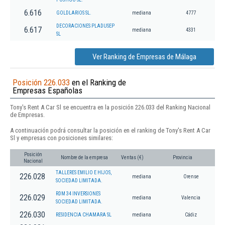
6.616
GOLDLARIOS SL.
mediana
4777
DECORACIONES PLADUSEP
6.617
mediana
4331
SL
Ver Ranking de Empresas de Málaga
Posición 226.033
en el Ranking de
Empresas Españolas
Tony's Rent A Car Sl se encuentra en la posición 226.033 del Ranking Nacional
de Empresas.
A continuación podrá consultar la posición en el ranking de Tony's Rent A Car
Sl y empresas con posiciones similares:
Posición
Nombre de la empresa
Ventas (€)
Provincia
Nacional
TALLERES EMILIO E HIJOS,
226.028
mediana
Orense
SOCIEDAD LIMITADA.
RDM 34 INVERSIONES
226.029
mediana
Valencia
SOCIEDAD LIMITADA.
226.030
RESIDENCIA CHAMARA SL
mediana
Cádiz