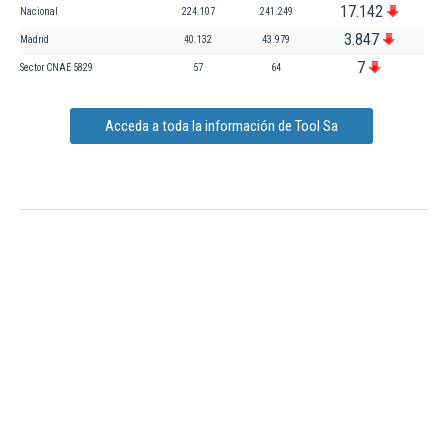
17.142
Nacional
224.107
241.249
3.847
Madrid
40.132
43.979
7
Sector CNAE 5829
57
64
Acceda a toda la información de Tool Sa