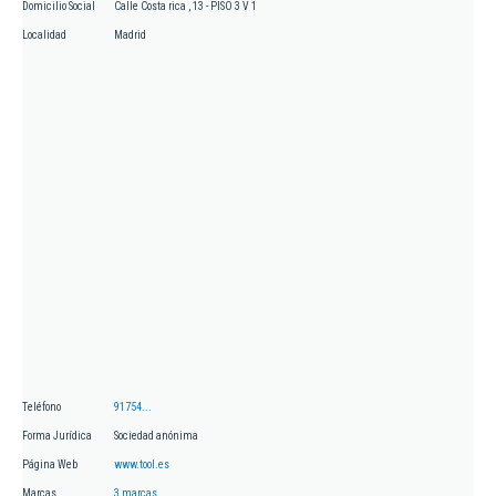
Domicilio Social
Calle Costa rica , 13 - PISO 3 V 1
Localidad
Madrid
Teléfono
91754...
Forma Jurídica
Sociedad anónima
Página Web
www.tool.es
Marcas
3 marcas