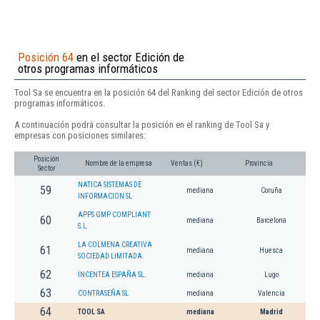
Posición 64
en el sector Edición de
otros programas informáticos
Tool Sa se encuentra en la posición 64 del Ranking del sector Edición de otros
programas informáticos.
A continuación podrá consultar la posición en el ranking de Tool Sa y
empresas con posiciones similares:
Posición
Nombre de la empresa
Ventas (€)
Provincia
Sector
NATICA SISTEMAS DE
59
mediana
Coruña
INFORMACION SL
APPS GMP COMPLIANT
60
mediana
Barcelona
S.L.
LA COLMENA CREATIVA
61
mediana
Huesca
SOCIEDAD LIMITADA.
62
INCENTEA ESPAÑA SL.
mediana
Lugo
63
CONTRASEÑA SL
mediana
Valencia
64
TOOL SA
mediana
Madrid