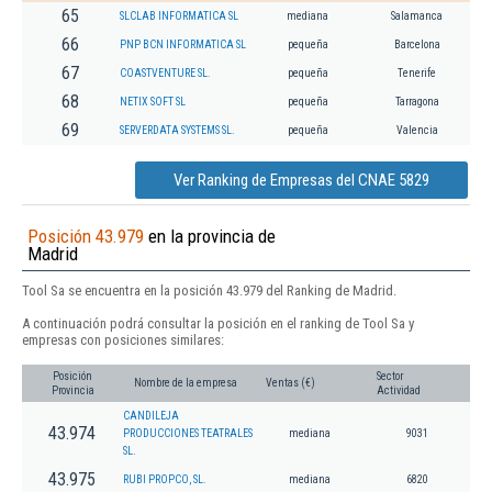
65
SLCLAB INFORMATICA SL
mediana
Salamanca
66
PNP BCN INFORMATICA SL
pequeña
Barcelona
67
COASTVENTURE SL.
pequeña
Tenerife
68
NETIX SOFT SL
pequeña
Tarragona
69
SERVERDATA SYSTEMS SL.
pequeña
Valencia
Ver Ranking de Empresas del CNAE 5829
Posición 43.979
en la provincia de
Madrid
Tool Sa se encuentra en la posición 43.979 del Ranking de Madrid.
A continuación podrá consultar la posición en el ranking de Tool Sa y
empresas con posiciones similares:
Posición
Sector
Nombre de la empresa
Ventas (€)
Provincia
Actividad
CANDILEJA
43.974
PRODUCCIONES TEATRALES
mediana
9031
SL.
43.975
RUBI PROPCO, SL.
mediana
6820