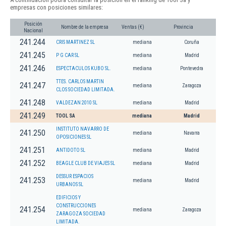
empresas con posiciones similares:
Posición
Nombre de la empresa
Ventas (€)
Provincia
Nacional
241.244
CRIS MARTINEZ SL
mediana
Coruña
241.245
P G CAR SL
mediana
Madrid
241.246
ESPECTACULOS KUBO SL.
mediana
Pontevedra
TTES. CARLOS MARTIN
241.247
mediana
Zaragoza
CLOS SOCIEDAD LIMITADA.
241.248
VALDEZAN 2010 SL
mediana
Madrid
241.249
TOOL SA
mediana
Madrid
INSTITUTO NAVARRO DE
241.250
mediana
Navarra
OPOSICIONES SL
241.251
ANTIDOTO SL
mediana
Madrid
241.252
BEAGLE CLUB DE VIAJES SL
mediana
Madrid
DESSUR ESPACIOS
241.253
mediana
Madrid
URBANOS SL
EDIFICIOS Y
CONSTRUCCIONES
241.254
mediana
Zaragoza
ZARAGOZA SOCIEDAD
LIMITADA.