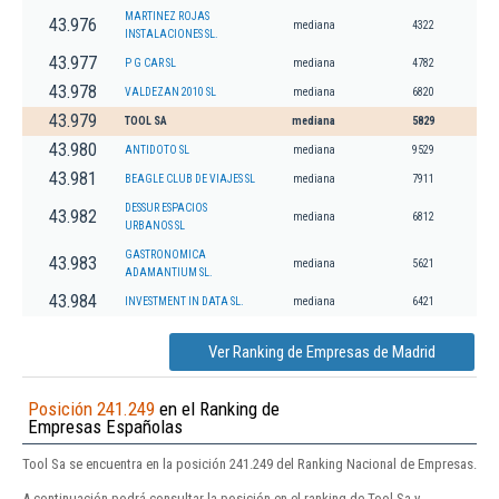
MARTINEZ ROJAS
43.976
mediana
4322
INSTALACIONES SL.
43.977
P G CAR SL
mediana
4782
43.978
VALDEZAN 2010 SL
mediana
6820
43.979
TOOL SA
mediana
5829
43.980
ANTIDOTO SL
mediana
9529
43.981
BEAGLE CLUB DE VIAJES SL
mediana
7911
DESSUR ESPACIOS
43.982
mediana
6812
URBANOS SL
GASTRONOMICA
43.983
mediana
5621
ADAMANTIUM SL.
43.984
INVESTMENT IN DATA SL.
mediana
6421
Ver Ranking de Empresas de Madrid
Posición 241.249
en el Ranking de
Empresas Españolas
Tool Sa se encuentra en la posición 241.249 del Ranking Nacional de Empresas.
A continuación podrá consultar la posición en el ranking de Tool Sa y