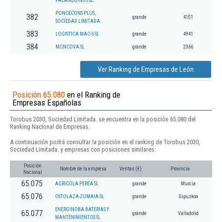
PALANQUINOS SL.
PONCECONS PLUS,
382
grande
4101
SOCIEDAD LIMITADA.
383
LOGISTICA MAC-5 SL
grande
4941
384
MONCOVA SL
grande
2366
Ver Ranking de Empresas de León
Posición 65.080
en el Ranking de
Empresas Españolas
Torobus 2030, Sociedad Limitada. se encuentra en la posición 65.080 del
Ranking Nacional de Empresas.
A continuación podrá consultar la posición en el ranking de Torobus 2030,
Sociedad Limitada. y empresas con posiciones similares:
Posición
Nombre de la empresa
Ventas (€)
Provincia
Nacional
65.075
AGRICOLA PEREA SL
grande
Murcia
65.076
OSTOLAZA-ZUMAIA SL
grande
Gipuzkoa
ENERGINOBA BATERIAS Y
65.077
grande
Valladolid
MANTENIMIENTOS SL