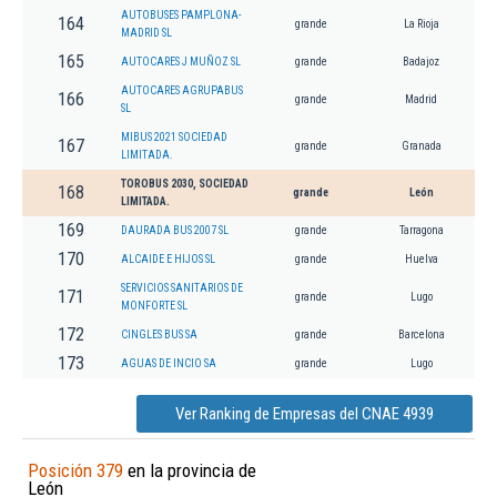
AUTOBUSES PAMPLONA-
164
grande
La Rioja
MADRID SL
165
AUTOCARES J MUÑOZ SL
grande
Badajoz
AUTOCARES AGRUPABUS
166
grande
Madrid
SL
MIBUS 2021 SOCIEDAD
167
grande
Granada
LIMITADA.
TOROBUS 2030, SOCIEDAD
168
grande
León
LIMITADA.
169
DAURADA BUS 2007 SL
grande
Tarragona
170
ALCAIDE E HIJOS SL
grande
Huelva
SERVICIOS SANITARIOS DE
171
grande
Lugo
MONFORTE SL
172
CINGLES BUS SA
grande
Barcelona
173
AGUAS DE INCIO SA
grande
Lugo
Ver Ranking de Empresas del CNAE 4939
Posición 379
en la provincia de
León