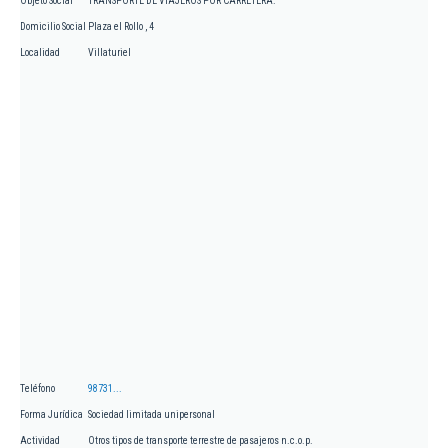
Objeto Social
TRANSPORTE DE VIAJEROS POR CARRETERA.
Domicilio Social
Plaza el Rollo , 4
Localidad
Villaturiel
Teléfono
98731...
Forma Jurídica
Sociedad limitada unipersonal
Actividad
Otros tipos de transporte terrestre de pasajeros n.c.o.p.