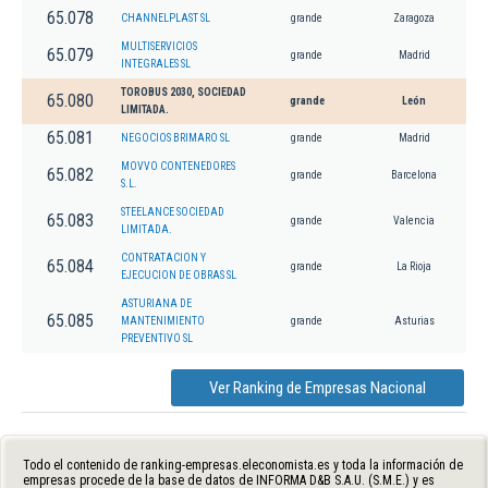
65.078
CHANNELPLAST SL
grande
Zaragoza
MULTISERVICIOS
65.079
grande
Madrid
INTEGRALES SL
TOROBUS 2030, SOCIEDAD
65.080
grande
León
LIMITADA.
65.081
NEGOCIOS BRIMARO SL
grande
Madrid
MOVVO CONTENEDORES
65.082
grande
Barcelona
S.L.
STEELANCE SOCIEDAD
65.083
grande
Valencia
LIMITADA.
CONTRATACION Y
65.084
grande
La Rioja
EJECUCION DE OBRAS SL
ASTURIANA DE
65.085
MANTENIMIENTO
grande
Asturias
PREVENTIVO SL
Ver Ranking de Empresas Nacional
Todo el contenido de ranking-empresas.eleconomista.es y toda la información de
empresas procede de la base de datos de INFORMA D&B S.A.U. (S.M.E.) y es