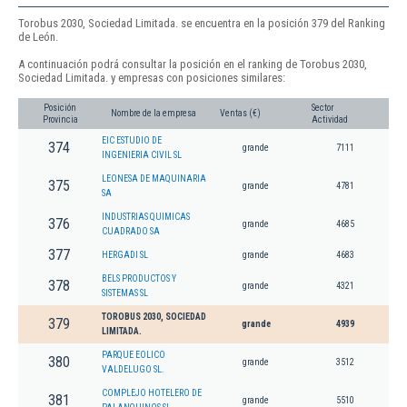
Torobus 2030, Sociedad Limitada. se encuentra en la posición 379 del Ranking
de León.
A continuación podrá consultar la posición en el ranking de Torobus 2030,
Sociedad Limitada. y empresas con posiciones similares:
Posición
Sector
Nombre de la empresa
Ventas (€)
Provincia
Actividad
EIC ESTUDIO DE
374
grande
7111
INGENIERIA CIVIL SL
LEONESA DE MAQUINARIA
375
grande
4781
SA
INDUSTRIAS QUIMICAS
376
grande
4685
CUADRADO SA
377
HERGADI SL
grande
4683
BELS PRODUCTOS Y
378
grande
4321
SISTEMAS SL
TOROBUS 2030, SOCIEDAD
379
grande
4939
LIMITADA.
PARQUE EOLICO
380
grande
3512
VALDELUGO SL.
COMPLEJO HOTELERO DE
381
grande
5510