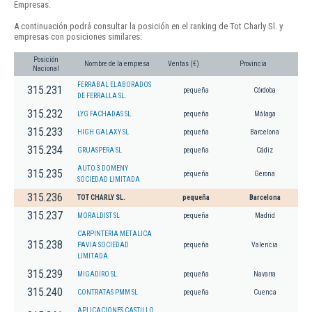
Empresas.
A continuación podrá consultar la posición en el ranking de Tot Charly Sl. y
empresas con posiciones similares:
Posición
Nombre de la empresa
Ventas (€)
Provincia
Nacional
FERRABAL ELABORADOS
315.231
pequeña
Córdoba
DE FERRALLA SL.
315.232
LYG FACHADAS SL.
pequeña
Málaga
315.233
HIGH GALAXY SL
pequeña
Barcelona
315.234
GRUASPERA SL
pequeña
Cádiz
AUTO 3 DOMENY
315.235
pequeña
Gerona
SOCIEDAD LIMITADA
315.236
TOT CHARLY SL.
pequeña
Barcelona
315.237
MORALDIST SL
pequeña
Madrid
CARPINTERIA METALICA
315.238
PAVIA SOCIEDAD
pequeña
Valencia
LIMITADA.
315.239
MIGADIRO SL.
pequeña
Navarra
315.240
CONTRATAS PMM SL
pequeña
Cuenca
APLICACIONES CASTILLO