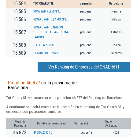
15.584
TOT CHARLY SL.
pequeña
Barcelona
15.585
VIVA SAN FERMIN SL.
pequeña
Navarra
15.586
RESTAURANTE LAFRAN SL.
pequeña
Málaga
RESTAURANTE NALON
15.587
1963 SOCIEDAD ANONIMA
pequeña
Asturias
LABORAL.
15.588
GAROTA 2000 SL
pequeña
Gerona
15.589
COSMO HOSTING SL.
pequeña
Baleares
Ver Ranking de Empresas del CNAE 5611
Posición 46.877
en la provincia de
Barcelona
Tot Charly Sl. se encuentra en la posición 46.877 del Ranking de Barcelona.
A continuación podrá consultar la posición en el ranking de Tot Charly Sl. y
empresas con posiciones similares:
Posición
Sector
Nombre de la empresa
Ventas (€)
Provincia
Actividad
46.872
PIERA 2000 SL
pequeña
4722