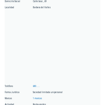
Domicilio Social
Calle bosc , 69
Localidad
Barbera del Valles
Teléfono
680.....
Forma Jurídica
Sociedad limitada unipersonal
Marcas
1 marcas
Actividad
Restaurantes