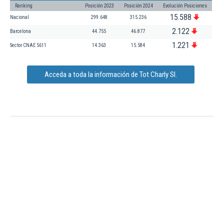
Ranking
Posición 2023
Posición 2024
Evolución Posiciones
15.588
Nacional
299.648
315.236
2.122
Barcelona
44.755
46.877
1.221
Sector CNAE 5611
14.363
15.584
Acceda a toda la información de Tot Charly Sl.