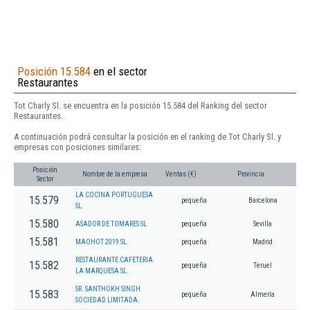
Posición 15.584
en el sector
Restaurantes
Tot Charly Sl. se encuentra en la posición 15.584 del Ranking del sector
Restaurantes.
A continuación podrá consultar la posición en el ranking de Tot Charly Sl. y
empresas con posiciones similares:
Posición
Nombre de la empresa
Ventas (€)
Provincia
Sector
LA COCINA PORTUGUESA
15.579
pequeña
Barcelona
SL.
15.580
ASADOR DE TOMARES SL
pequeña
Sevilla
15.581
MAOHOT 2019 SL.
pequeña
Madrid
RESTAURANTE CAFETERIA
15.582
pequeña
Teruel
LA MARQUESA SL.
SR. SANTHOKH SINGH
15.583
pequeña
Almería
SOCIEDAD LIMITADA.