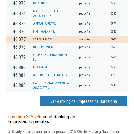
46.873
PAESTUM SL
pequeña
6820
MARTINEZ PEDRERO
46.874
pequeña
7020
ASESORES SLP
46.875
APERAL EVENTS SL.
pequeña
9329
46.876
HIGH GALAXY SL
pequeña
6820
46.877
TOT CHARLY SL.
pequeña
5611
46.878
BRUC PREMIUM SL.
pequeña
5520
GLOBAL BUSINESS FORUM
46.879
pequeña
6421
SL
46.880
MECASIS SL
pequeña
6820
46.881
AUTOMOBILS CALAFELL SL
pequeña
4781
CASTELLARNAU&AMPOLLA
46.882
pequeña
6910
ASSOCIATS SL.
Ver Ranking de Empresas de Barcelona
Posición 315.236
en el Ranking de
Empresas Españolas
Tot Charly Sl. se encuentra en la posición 315.236 del Ranking Nacional de