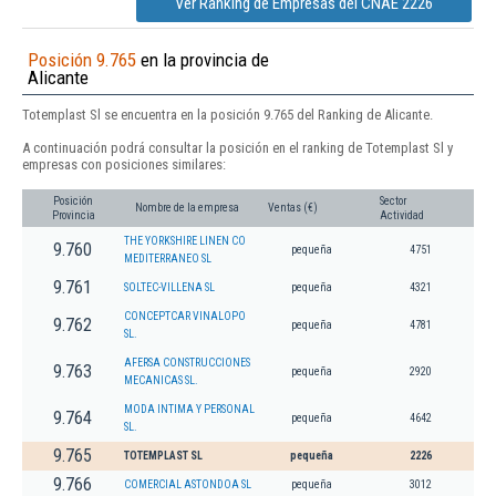
Ver Ranking de Empresas del CNAE 2226
Posición 9.765
en la provincia de
Alicante
Totemplast Sl se encuentra en la posición 9.765 del Ranking de Alicante.
A continuación podrá consultar la posición en el ranking de Totemplast Sl y
empresas con posiciones similares:
Posición
Sector
Nombre de la empresa
Ventas (€)
Provincia
Actividad
THE YORKSHIRE LINEN CO
9.760
pequeña
4751
MEDITERRANEO SL
9.761
SOLTEC-VILLENA SL
pequeña
4321
CONCEPTCAR VINALOPO
9.762
pequeña
4781
SL.
AFERSA CONSTRUCCIONES
9.763
pequeña
2920
MECANICAS SL.
MODA INTIMA Y PERSONAL
9.764
pequeña
4642
SL.
9.765
TOTEMPLAST SL
pequeña
2226
9.766
COMERCIAL ASTONDOA SL
pequeña
3012