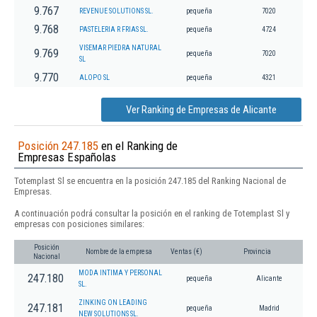
9.767
REVENUE SOLUTIONS SL.
pequeña
7020
9.768
PASTELERIA R FRIAS SL.
pequeña
4724
VISEMAR PIEDRA NATURAL
9.769
pequeña
7020
SL
9.770
ALOPO SL
pequeña
4321
Ver Ranking de Empresas de Alicante
Posición 247.185
en el Ranking de
Empresas Españolas
Totemplast Sl se encuentra en la posición 247.185 del Ranking Nacional de
Empresas.
A continuación podrá consultar la posición en el ranking de Totemplast Sl y
empresas con posiciones similares:
Posición
Nombre de la empresa
Ventas (€)
Provincia
Nacional
MODA INTIMA Y PERSONAL
247.180
pequeña
Alicante
SL.
ZINKING ON LEADING
247.181
pequeña
Madrid
NEW SOLUTIONS SL.