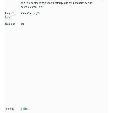
ocio Fabricantes de cajas de empotrar para la pre-instalación de aire
acondicionado Pre-Air
Domicilio
Calle Cuenca , 13
Social
Localidad
ibi
Teléfono
96655...