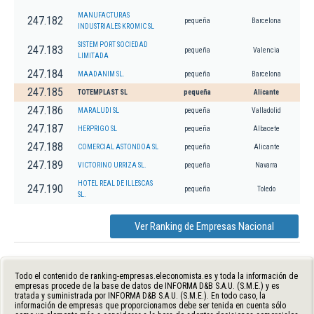
MANUFACTURAS
247.182
pequeña
Barcelona
INDUSTRIALES KROMIC SL
SISTEM PORT SOCIEDAD
247.183
pequeña
Valencia
LIMITADA
247.184
MAADANIM SL.
pequeña
Barcelona
247.185
TOTEMPLAST SL
pequeña
Alicante
247.186
MARALUDI SL
pequeña
Valladolid
247.187
HERPRIGO SL
pequeña
Albacete
247.188
COMERCIAL ASTONDOA SL
pequeña
Alicante
247.189
VICTORINO URRIZA SL.
pequeña
Navarra
HOTEL REAL DE ILLESCAS
247.190
pequeña
Toledo
SL.
Ver Ranking de Empresas Nacional
Todo el contenido de ranking-empresas.eleconomista.es y toda la información de
empresas procede de la base de datos de INFORMA D&B S.A.U. (S.M.E.) y es
tratada y suministrada por INFORMA D&B S.A.U. (S.M.E.). En todo caso, la
información de empresas que proporcionamos debe ser tenida en cuenta sólo