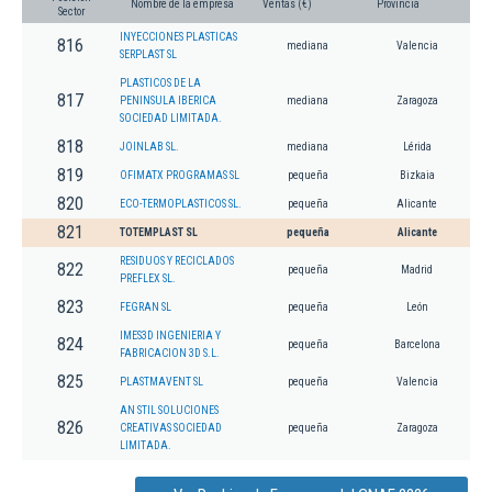
Nombre de la empresa
Ventas (€)
Provincia
Sector
INYECCIONES PLASTICAS
816
mediana
Valencia
SERPLAST SL
PLASTICOS DE LA
817
PENINSULA IBERICA
mediana
Zaragoza
SOCIEDAD LIMITADA.
818
JOINLAB SL.
mediana
Lérida
819
OFIMATX PROGRAMAS SL
pequeña
Bizkaia
820
ECO-TERMOPLASTICOS SL.
pequeña
Alicante
821
TOTEMPLAST SL
pequeña
Alicante
RESIDUOS Y RECICLADOS
822
pequeña
Madrid
PREFLEX SL.
823
FEGRAN SL
pequeña
León
IMES3D INGENIERIA Y
824
pequeña
Barcelona
FABRICACION 3D S.L.
825
PLASTMAVENT SL
pequeña
Valencia
AN STIL SOLUCIONES
826
CREATIVAS SOCIEDAD
pequeña
Zaragoza
LIMITADA.