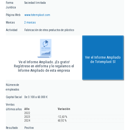
Forma
Sociedad limitada
Jurídica
Página Web
www.totemplast.com
Marcas
2 marcas
Actividad
Fabricación de otros productos de plástico
Ver el Informe Ampliado
de Totemplast Sl
Ve el Informe Ampliado. ¡Es gratis!
Regístrese en eInforma y le regalamos el
Informe Ampliado de esta empresa
Número de
empleados
Capital Social
De 3.100 a 60.000 €
Ventas
Año
Variación
últimos años
2022
2023
-12,63 %
2024
60,92 %
Resultado
Positivo