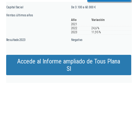
Capital Social
De 3.100 a 60.000 €
Ventas últimos años
Año
Variación
2021
2022
24,6 %
2023
11,95 %
Resultado 2023
Negativo
Accede al Informe ampliado de Tous Plana
Sl