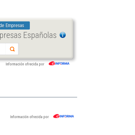
 de Empresas
mpresas Españolas
Información ofrecida por
Información ofrecida por