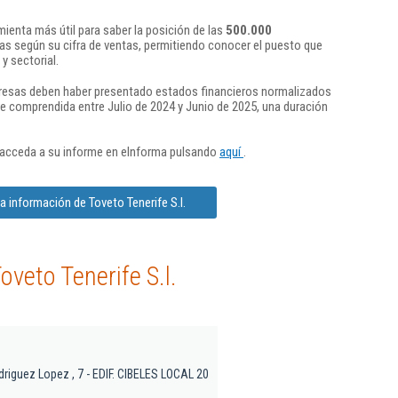
ienta más útil para saber la posición de las
500.000
s según su cifra de ventas, permitiendo conocer el puesto que
y sectorial.
presas deben haber presentado estados financieros normalizados
re comprendida entre Julio de 2024 y Junio de 2025, una duración
 acceda a su informe en eInforma pulsando
aquí
.
a información de Toveto Tenerife S.l.
veto Tenerife S.l.
driguez Lopez , 7 - EDIF. CIBELES LOCAL 20