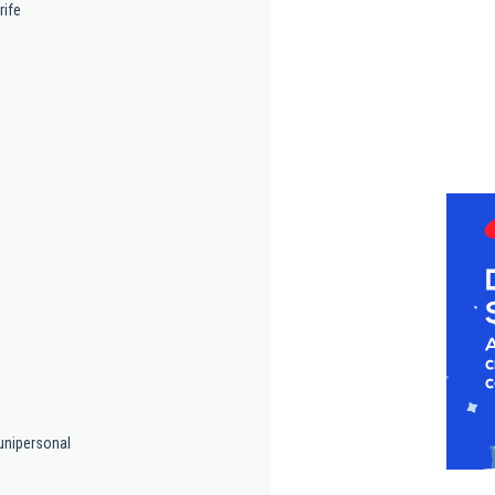
rife
unipersonal