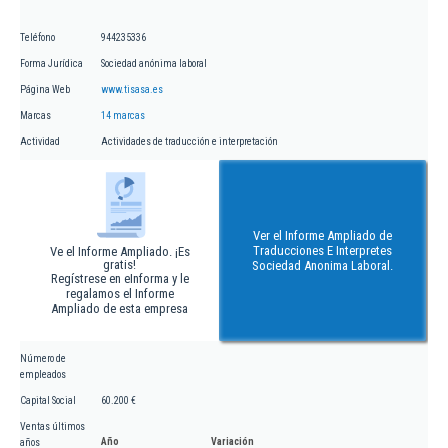
Teléfono
944235336
Forma Jurídica
Sociedad anónima laboral
Página Web
www.tisasa.es
Marcas
14 marcas
Actividad
Actividades de traducción e interpretación
Ver el Informe Ampliado de
Traducciones E Interpretes
Ve el Informe Ampliado. ¡Es
gratis!
Sociedad Anonima Laboral.
Regístrese en eInforma y le
regalamos el Informe
Ampliado de esta empresa
Número de
empleados
Capital Social
60.200 €
Ventas últimos
Año
Variación
años