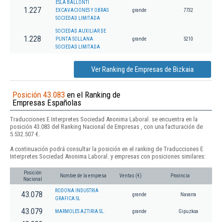
ESLA BALLONTI
1.227
EXCAVACIONES Y OBRAS
grande
7732
SOCIEDAD LIMITADA
SOCIEDAD AUXILIAR DE
1.228
PUNTA SOLLANA
grande
5210
SOCIEDAD LIMITADA
Ver Ranking de Empresas de Bizkaia
Posición 43.083
en el Ranking de
Empresas Españolas
Traducciones E Interpretes Sociedad Anonima Laboral. se encuentra en la
posición 43.083 del Ranking Nacional de Empresas , con una facturación de
5.532.507 €.
A continuación podrá consultar la posición en el ranking de Traducciones E
Interpretes Sociedad Anonima Laboral. y empresas con posiciones similares:
Posición
Nombre de la empresa
Ventas (€)
Provincia
Nacional
RODONA INDUSTRIA
43.078
grande
Navarra
GRAFICA SL
43.079
MARMOLES AZTIRIA SL.
grande
Gipuzkoa