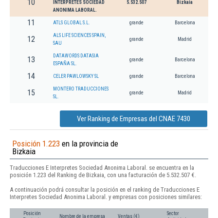
10
INTERPRETES SOCIEDAD
5.532.507
Bizkaia
ANONIMA LABORAL.
11
ATLS GLOBAL S.L.
grande
Barcelona
ALS LIFE SCIENCES SPAIN,
12
grande
Madrid
SAU
DATAWORDS DATASIA
13
grande
Barcelona
ESPAÑA SL.
14
CELER PAWLOWSKY SL
grande
Barcelona
MONTERO TRADUCCIONES
15
grande
Madrid
SL.
Ver Ranking de Empresas del CNAE 7430
Posición 1.223
en la provincia de
Bizkaia
Traducciones E Interpretes Sociedad Anonima Laboral. se encuentra en la
posición 1.223 del Ranking de Bizkaia, con una facturación de 5.532.507 €.
A continuación podrá consultar la posición en el ranking de Traducciones E
Interpretes Sociedad Anonima Laboral. y empresas con posiciones similares:
Posición
Sector
Nombre de la empresa
Ventas (€)