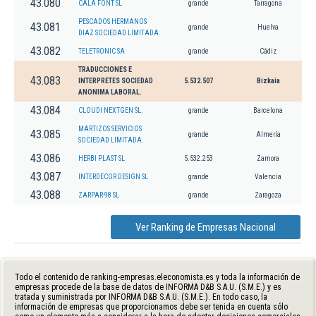
43.080
CALA FONT SL
grande
Tarragona
PESCADOS HERMANOS
43.081
grande
Huelva
DIAZ SOCIEDAD LIMITADA.
43.082
TELETRONIC SA
grande
Cádiz
TRADUCCIONES E
43.083
INTERPRETES SOCIEDAD
5.532.507
Bizkaia
ANONIMA LABORAL.
43.084
CLOUDI NEXTGEN SL.
grande
Barcelona
MARTIZOS SERVICIOS
43.085
grande
Almería
SOCIEDAD LIMITADA.
43.086
HERBI PLAST SL
5.532.253
Zamora
43.087
INTERDECOR DESIGN SL
grande
Valencia
43.088
ZARPAR-98 SL
grande
Zaragoza
Ver Ranking de Empresas Nacional
Todo el contenido de ranking-empresas.eleconomista.es y toda la información de
empresas procede de la base de datos de INFORMA D&B S.A.U. (S.M.E.) y es
tratada y suministrada por INFORMA D&B S.A.U. (S.M.E.). En todo caso, la
información de empresas que proporcionamos debe ser tenida en cuenta sólo