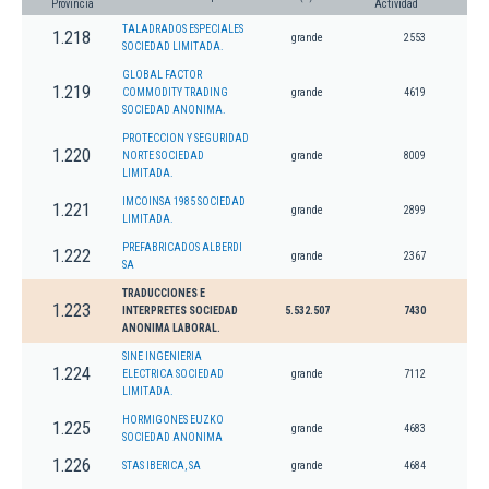
Provincia
Actividad
TALADRADOS ESPECIALES
1.218
grande
2553
SOCIEDAD LIMITADA.
GLOBAL FACTOR
1.219
COMMODITY TRADING
grande
4619
SOCIEDAD ANONIMA.
PROTECCION Y SEGURIDAD
1.220
NORTE SOCIEDAD
grande
8009
LIMITADA.
IMCOINSA 1985 SOCIEDAD
1.221
grande
2899
LIMITADA.
PREFABRICADOS ALBERDI
1.222
grande
2367
SA
TRADUCCIONES E
1.223
INTERPRETES SOCIEDAD
5.532.507
7430
ANONIMA LABORAL.
SINE INGENIERIA
1.224
ELECTRICA SOCIEDAD
grande
7112
LIMITADA.
HORMIGONES EUZKO
1.225
grande
4683
SOCIEDAD ANONIMA
1.226
STAS IBERICA, SA
grande
4684