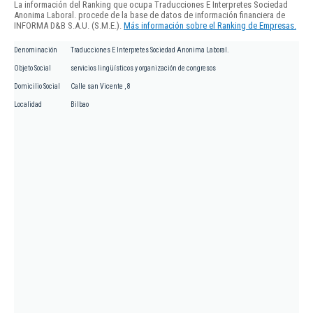
La información del Ranking que ocupa Traducciones E Interpretes Sociedad
Anonima Laboral. procede de la base de datos de información financiera de
INFORMA D&B S.A.U. (S.M.E.).
Más información sobre el Ranking de Empresas.
Denominación
Traducciones E Interpretes Sociedad Anonima Laboral.
Objeto Social
servicios lingüísticos y organización de congresos
Domicilio Social
Calle san Vicente , 8
Localidad
Bilbao