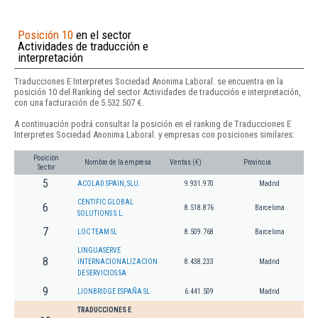
Posición 10
en el sector
Actividades de traducción e
interpretación
Traducciones E Interpretes Sociedad Anonima Laboral. se encuentra en la
posición 10 del Ranking del sector Actividades de traducción e interpretación,
con una facturación de 5.532.507 €.
A continuación podrá consultar la posición en el ranking de Traducciones E
Interpretes Sociedad Anonima Laboral. y empresas con posiciones similares:
Posición
Nombre de la empresa
Ventas (€)
Provincia
Sector
5
ACOLAD SPAIN, SLU.
9.931.970
Madrid
CENTIFIC GLOBAL
6
8.518.876
Barcelona
SOLUTIONS S.L.
7
LOC TEAM SL
8.509.768
Barcelona
LINGUASERVE
8
INTERNACIONALIZACION
8.438.233
Madrid
DE SERVICIOS SA
9
LIONBRIDGE ESPAÑA SL
6.441.509
Madrid
TRADUCCIONES E