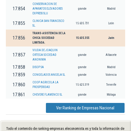
CONSERVACION DE
17.854
APARATOS ELEVADORES
grande
Madrid
EXPRESS SLU
CLINICA SAN FRANCISCO
17.855
15.635.731
León
SL.
TRANS-ASISTENCIA DE LA
17.856
CHICA SOCIEDAD
15.635.355
Jaén
LIMITADA.
VIUDA DE JOAQUIN
17.857
ORTEGA SOCIEDAD
grande
Albacete
ANONIMA
17.858
DISOP SA
grande
Madrid
17.859
CONGELADOS ANGELA SL
grande
Valencia
COOP AGRICOLA LA
17.860
15.625.319
Tenerife
PROSPERIDAD
17.861
CHEVERE FLAMENCO SL
grande
Málaga
Ver Ranking de Empresas Nacional
Todo el contenido de ranking-empresas.eleconomista.es y toda la información de