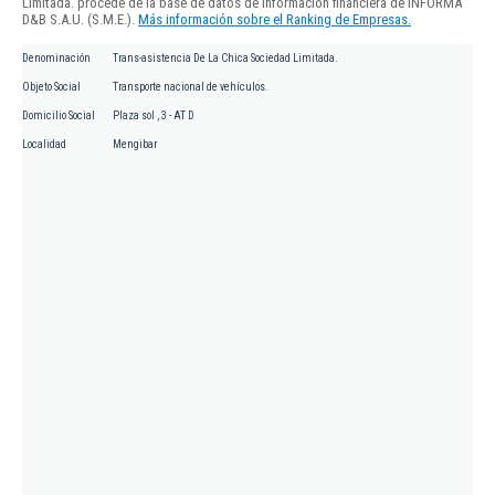
Limitada. procede de la base de datos de información financiera de INFORMA
D&B S.A.U. (S.M.E.).
Más información sobre el Ranking de Empresas.
Denominación
Trans-asistencia De La Chica Sociedad Limitada.
Objeto Social
Transporte nacional de vehículos.
Domicilio Social
Plaza sol , 3 - AT D
Localidad
Mengibar