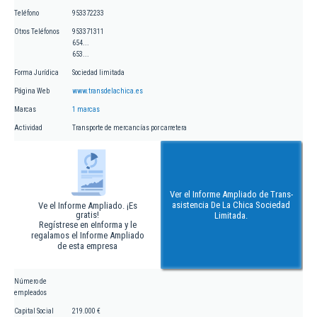
Teléfono
953372233
Otros Teléfonos
953371311
654...
653...
Forma Jurídica
Sociedad limitada
Página Web
www.transdelachica.es
Marcas
1 marcas
Actividad
Transporte de mercancías por carretera
Ver el Informe Ampliado de Trans-
asistencia De La Chica Sociedad
Ve el Informe Ampliado. ¡Es
gratis!
Limitada.
Regístrese en eInforma y le
regalamos el Informe Ampliado
de esta empresa
Número de
empleados
Capital Social
219.000 €