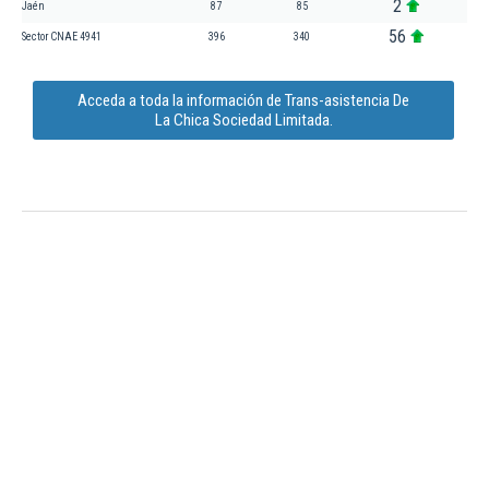
2
Jaén
87
85
56
Sector CNAE 4941
396
340
Acceda a toda la información de Trans-asistencia De
La Chica Sociedad Limitada.