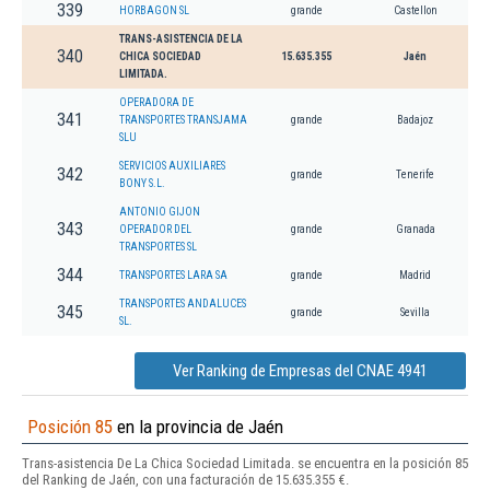
339
HORBAGON SL
grande
Castellon
TRANS-ASISTENCIA DE LA
340
CHICA SOCIEDAD
15.635.355
Jaén
LIMITADA.
OPERADORA DE
341
TRANSPORTES TRANSJAMA
grande
Badajoz
SLU
SERVICIOS AUXILIARES
342
grande
Tenerife
BONY S.L.
ANTONIO GIJON
343
OPERADOR DEL
grande
Granada
TRANSPORTES SL
344
TRANSPORTES LARA SA
grande
Madrid
TRANSPORTES ANDALUCES
345
grande
Sevilla
SL.
Ver Ranking de Empresas del CNAE 4941
Posición 85
en la provincia de Jaén
Trans-asistencia De La Chica Sociedad Limitada. se encuentra en la posición 85
del Ranking de Jaén, con una facturación de 15.635.355 €.