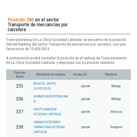
Posición 340
en el sector
Transporte de mercancías por
carretera
Trans-asistencia De La Chica Sociedad Limitada. se encuentra en la posición
340 del Ranking del sector Transporte de mercancías por carretera, con una
facturación de 15.635.355 €.
A continuación podrá consultar la posición en el ranking de Trans-asistencia
De La Chica Sociedad Limitada. y empresas con posiciones similares:
Posición
Nombre de la empresa
Ventas (€)
Provincia
Sector
MONTIEL GRUPO
335
grande
Málaga
LOGISTICO SL.
HORMIGONES ESTEBBUNA
336
grande
Málaga
SL
GRUPO FAMIRUM
337
grande
Valencia
SOCIEDAD LIMITADA.
TRANSPORTES PRATS
338
TARRAGONA SOCIEDAD
grande
Tarragona
LIMITADA.