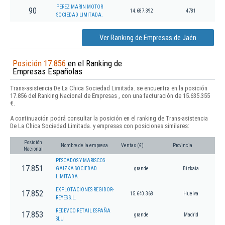
PEREZ MARIN MOTOR
90
14.687.392
4781
SOCIEDAD LIMITADA.
Ver Ranking de Empresas de Jaén
Posición 17.856
en el Ranking de
Empresas Españolas
Trans-asistencia De La Chica Sociedad Limitada. se encuentra en la posición
17.856 del Ranking Nacional de Empresas , con una facturación de 15.635.355
€.
A continuación podrá consultar la posición en el ranking de Trans-asistencia
De La Chica Sociedad Limitada. y empresas con posiciones similares:
Posición
Nombre de la empresa
Ventas (€)
Provincia
Nacional
PESCADOS Y MARISCOS
17.851
GAIZKA SOCIEDAD
grande
Bizkaia
LIMITADA.
EXPLOTACIONES REGIDOR-
17.852
15.640.368
Huelva
REYES S.L.
REDEVCO RETAIL ESPAÑA
17.853
grande
Madrid
SLU