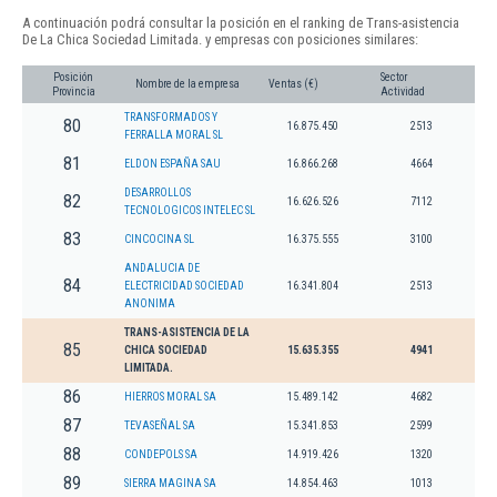
A continuación podrá consultar la posición en el ranking de Trans-asistencia
De La Chica Sociedad Limitada. y empresas con posiciones similares:
Posición
Sector
Nombre de la empresa
Ventas (€)
Provincia
Actividad
TRANSFORMADOS Y
80
16.875.450
2513
FERRALLA MORAL SL
81
ELDON ESPAÑA SAU
16.866.268
4664
DESARROLLOS
82
16.626.526
7112
TECNOLOGICOS INTELEC SL
83
CINCOCINA SL
16.375.555
3100
ANDALUCIA DE
84
ELECTRICIDAD SOCIEDAD
16.341.804
2513
ANONIMA
TRANS-ASISTENCIA DE LA
85
CHICA SOCIEDAD
15.635.355
4941
LIMITADA.
86
HIERROS MORAL SA
15.489.142
4682
87
TEVASEÑAL SA
15.341.853
2599
88
CONDEPOLS SA
14.919.426
1320
89
SIERRA MAGINA SA
14.854.463
1013