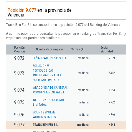
Posición 9.077
en la provincia de
Valencia
Trans Ben Fer S.l. se encuentra en la posición 9.077 del Ranking de Valencia.
A continuación podrá consultar la posición en el ranking de Trans Ben Fer S.l. y
empresas con posiciones similares:
Posición
Sector
Nombre de la empresa
Ventas (€)
Provincia
Actividad
9.072
SEÑALIZACIONES ROSES SL
mediana
2599
SOLUCIONES
TECNOLOGICAS
9.073
mediana
3312
INDUSTRIALES VALTEK
SOCIEDAD LIMITADA
ARAGONESA DE CANTERAS
9.074
mediana
4683
COMPANIA GENERAL S.L.
NEUCOR 2013 SOCIEDAD
9.075
mediana
4782
LIMITADA.
SOUND & SYSTEMS
9.076
mediana
4740
AUDIOVISUALES SL
9.077
TRANS BEN FER S.L.
mediana
4941