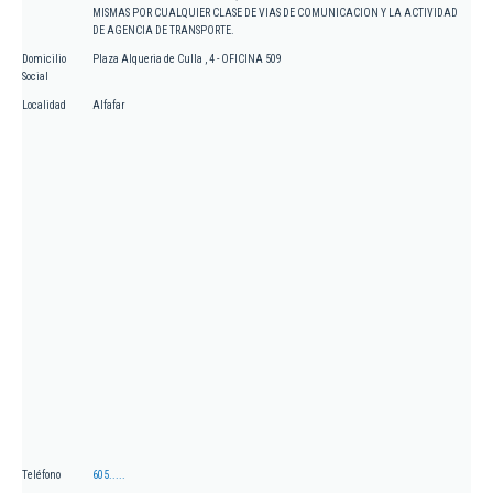
MISMAS POR CUALQUIER CLASE DE VIAS DE COMUNICACION Y LA ACTIVIDAD
DE AGENCIA DE TRANSPORTE.
Domicilio
Plaza Alqueria de Culla , 4 - OFICINA 509
Social
Localidad
Alfafar
Teléfono
605.....