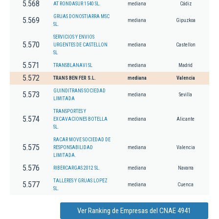
5.568
AT RONDASUR 1540 SL.
mediana
Cádiz
GRUAS DONOSTIARRA MSC
5.569
mediana
Gipuzkoa
SL.
SERVICIOS Y ENVIOS
5.570
URGENTES DE CASTELLON
mediana
Castellon
SL
5.571
TRANSBLANAVI SL
mediana
Madrid
5.572
TRANS BEN FER S.L.
mediana
Valencia
GUINDITRANS SOCIEDAD
5.573
mediana
Sevilla
LIMITADA
TRANSPORTES Y
5.574
EXCAVACIONES BOTELLA
mediana
Alicante
SL.
RACAR MOVE SOCIEDAD DE
5.575
RESPONSABILIDAD
mediana
Valencia
LIMITADA.
5.576
RIBERCARGAS 2012 SL.
mediana
Navarra
TALLERES Y GRUAS LOPEZ
5.577
mediana
Cuenca
SL.
Ver Ranking de Empresas del CNAE 4941