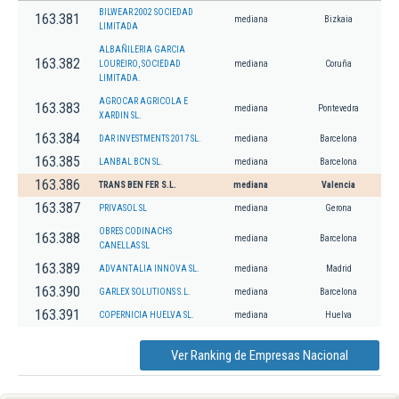
BILWEAR 2002 SOCIEDAD
163.381
mediana
Bizkaia
LIMITADA
ALBAÑILERIA GARCIA
163.382
LOUREIRO, SOCIEDAD
mediana
Coruña
LIMITADA.
AGROCAR AGRICOLA E
163.383
mediana
Pontevedra
XARDIN SL.
163.384
DAR INVESTMENTS 2017 SL.
mediana
Barcelona
163.385
LANBAL BCN SL.
mediana
Barcelona
163.386
TRANS BEN FER S.L.
mediana
Valencia
163.387
PRIVASOL SL
mediana
Gerona
OBRES CODINACHS
163.388
mediana
Barcelona
CANELLAS SL
163.389
ADVANTALIA INNOVA SL.
mediana
Madrid
163.390
GARLEX SOLUTIONS S.L.
mediana
Barcelona
163.391
COPERNICIA HUELVA SL.
mediana
Huelva
Ver Ranking de Empresas Nacional