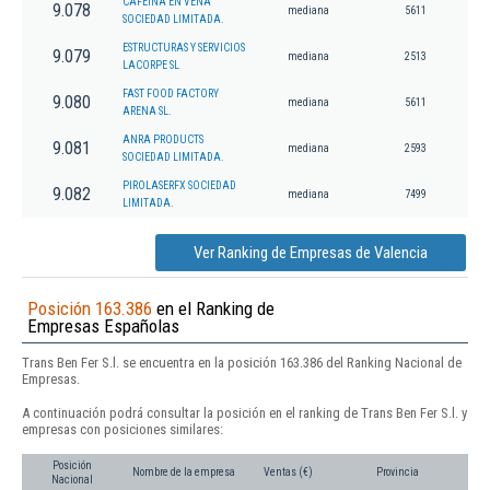
CAFEINA EN VENA
9.078
mediana
5611
SOCIEDAD LIMITADA.
ESTRUCTURAS Y SERVICIOS
9.079
mediana
2513
LACORPE SL
FAST FOOD FACTORY
9.080
mediana
5611
ARENA SL.
ANRA PRODUCTS
9.081
mediana
2593
SOCIEDAD LIMITADA.
PIROLASERFX SOCIEDAD
9.082
mediana
7499
LIMITADA.
Ver Ranking de Empresas de Valencia
Posición 163.386
en el Ranking de
Empresas Españolas
Trans Ben Fer S.l. se encuentra en la posición 163.386 del Ranking Nacional de
Empresas.
A continuación podrá consultar la posición en el ranking de Trans Ben Fer S.l. y
empresas con posiciones similares:
Posición
Nombre de la empresa
Ventas (€)
Provincia
Nacional