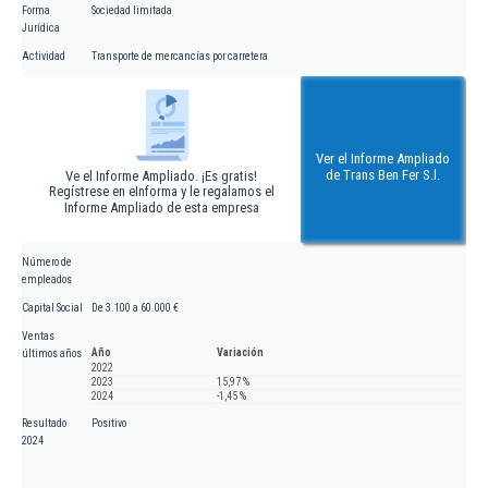
Forma
Sociedad limitada
Jurídica
Actividad
Transporte de mercancías por carretera
Ver el Informe Ampliado
de Trans Ben Fer S.l.
Ve el Informe Ampliado. ¡Es gratis!
Regístrese en eInforma y le regalamos el
Informe Ampliado de esta empresa
Número de
empleados
Capital Social
De 3.100 a 60.000 €
Ventas
Año
Variación
últimos años
2022
2023
15,97 %
2024
-1,45 %
Resultado
Positivo
2024