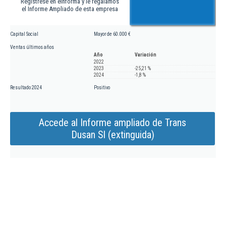
Regístrese en eInforma y le regalamos
el Informe Ampliado de esta empresa
Capital Social
Mayor de 60.000 €
Ventas últimos años
Año
Variación
2022
2023
-25,21 %
2024
-1,8 %
Resultado 2024
Positivo
Accede al Informe ampliado de Trans
Dusan Sl (extinguida)