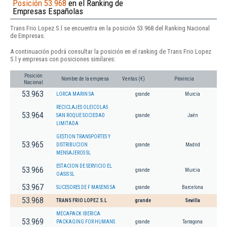
Posición 53.968
en el Ranking de
Empresas Españolas
Trans Frio Lopez S.l se encuentra en la posición 53.968 del Ranking Nacional
de Empresas.
A continuación podrá consultar la posición en el ranking de Trans Frio Lopez
S.l y empresas con posiciones similares:
Posición
Nombre de la empresa
Ventas (€)
Provincia
Nacional
53.963
LORCA MARIN SA
grande
Murcia
RECICLAJES OLEICOLAS
53.964
SAN ROQUE SOCIEDAD
grande
Jaén
LIMITADA
GESTION TRANSPORTES Y
53.965
DISTRIBUCION
grande
Madrid
MENSAJEROS SL
ESTACION DE SERVICIO EL
53.966
grande
Murcia
OASIS SL
53.967
SUCESORES DE F MASENS SA
grande
Barcelona
53.968
TRANS FRIO LOPEZ S.L
grande
Sevilla
MECAPACK IBERICA
53.969
PACKAGING FOR HUMANS
grande
Tarragona