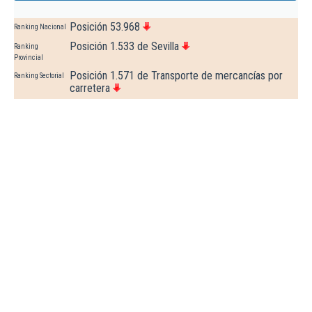
Posición 53.968
Ranking Nacional
Posición 1.533 de Sevilla
Ranking
Provincial
Posición 1.571 de Transporte de mercancías por
Ranking Sectorial
carretera