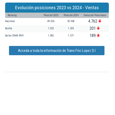
Evolución posiciones 2023 vs 2024 - Ventas
Ranking
Posición 2023
Posición 2024
Evolución Posiciones
4.762
Nacional
49.206
53.968
201
Sevilla
1.332
1.533
189
Sector CNAE 4941
1.382
1.571
Acceda a toda la información de Trans Frio Lopez S.l