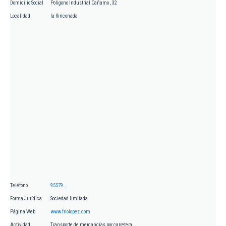
Domicilio Social
Poligono Industrial Cañamo , 32
Localidad
la Rinconada
Teléfono
95579...
Forma Jurídica
Sociedad limitada
Página Web
www.friolopez.com
Actividad
Transporte de mercancías por carretera