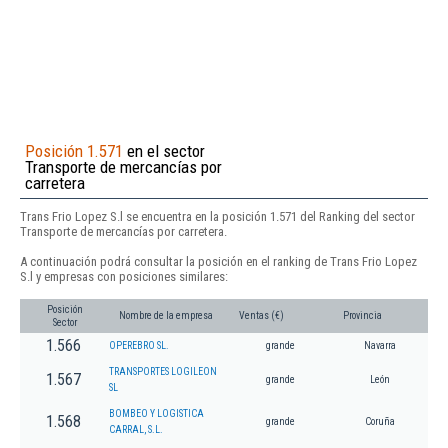
Posición 1.571
en el sector
Transporte de mercancías por
carretera
Trans Frio Lopez S.l se encuentra en la posición 1.571 del Ranking del sector
Transporte de mercancías por carretera.
A continuación podrá consultar la posición en el ranking de Trans Frio Lopez
S.l y empresas con posiciones similares:
Posición
Nombre de la empresa
Ventas (€)
Provincia
Sector
1.566
OPEREBRO SL.
grande
Navarra
TRANSPORTES LOGILEON
1.567
grande
León
SL
BOMBEO Y LOGISTICA
1.568
grande
Coruña
CARRAL, S.L.