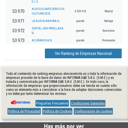
S.L.U.
AUDIOGUIARTE SERVICIOS
53.970
4.339.910
Madrid
CULTURALES SL.
53.971
LA NUEVA MAXIMA SL.
grande
Málaga
DENTAL CAN PARELLADA
53.972
grande
Barcelona
SL
53.973
ACUÑANOVA SL
grande
Pontevedra
Ver Ranking de Empresas Nacional
Todo el contenido de ranking-empresas.eleconomista.es y toda la información de
empresas procede de la base de datos de INFORMA D&B S.A.U. (S.M.E.) y es
tratada y suministrada por INFORMA D&B S.A.U. (S.M.E.). En todo caso, la
información de empresas que proporcionamos debe ser tenida en cuenta sólo
como un elemento más a considerar a la hora de adoptar decisiones comerciales
y no debe por tanto determinar las mismas.
Preguntas Frecuentes
Condiciones Generales
Política de Privacidad
Política de Cookies
Configuración de cookies
Hay más por ver