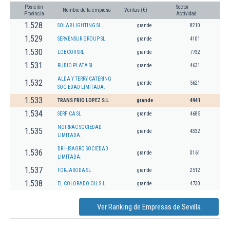
Posición
Sector
Nombre de la empresa
Ventas (€)
Provincia
Actividad
1.528
SOLAR LIGHTING SL
grande
8210
1.529
SERVENSUR GROUP SL.
grande
4101
1.530
LOBCOR SRL
grande
7732
1.531
RUBIO PLATA SL
grande
4631
ALDA Y TERRY CATERING
1.532
grande
5621
SOCIEDAD LIMITADA.
1.533
TRANS FRIO LOPEZ S.L
grande
4941
1.534
SERFICA SL
grande
4685
NOIRRAC SOCIEDAD
1.535
grande
4332
LIMITADA.
DR HISAGRO SOCIEDAD
1.536
grande
0161
LIMITADA.
1.537
FORJARODA SL
grande
2512
1.538
EL COLORADO OIL S.L.
grande
4730
Ver Ranking de Empresas de Sevilla