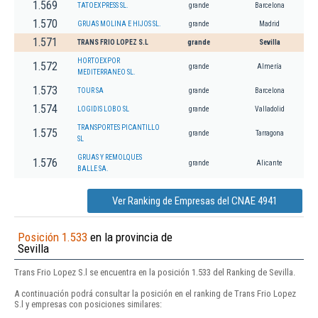
1.569
TATOEXPRESS SL.
grande
Barcelona
1.570
GRUAS MOLINA E HIJOS SL.
grande
Madrid
1.571
TRANS FRIO LOPEZ S.L
grande
Sevilla
HORTOEXPOR
1.572
grande
Almería
MEDITERRANEO SL.
1.573
TOUR SA
grande
Barcelona
1.574
LOGIDIS LOBO SL
grande
Valladolid
TRANSPORTES PICANTILLO
1.575
grande
Tarragona
SL
GRUAS Y REMOLQUES
1.576
grande
Alicante
BALLE SA.
Ver Ranking de Empresas del CNAE 4941
Posición 1.533
en la provincia de
Sevilla
Trans Frio Lopez S.l se encuentra en la posición 1.533 del Ranking de Sevilla.
A continuación podrá consultar la posición en el ranking de Trans Frio Lopez
S.l y empresas con posiciones similares: