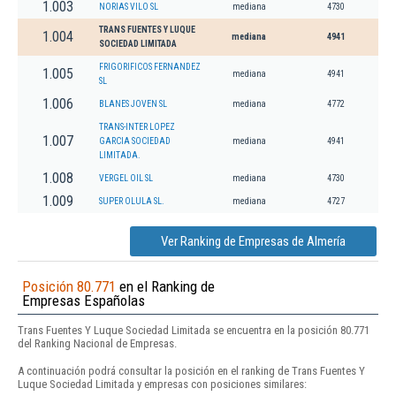
1.003
NORIAS VILO SL
mediana
4730
TRANS FUENTES Y LUQUE
1.004
mediana
4941
SOCIEDAD LIMITADA
FRIGORIFICOS FERNANDEZ
1.005
mediana
4941
SL
1.006
BLANES JOVEN SL
mediana
4772
TRANS-INTER LOPEZ
1.007
GARCIA SOCIEDAD
mediana
4941
LIMITADA.
1.008
VERGEL OIL SL
mediana
4730
1.009
SUPER OLULA SL.
mediana
4727
Ver Ranking de Empresas de Almería
Posición 80.771
en el Ranking de
Empresas Españolas
Trans Fuentes Y Luque Sociedad Limitada se encuentra en la posición 80.771
del Ranking Nacional de Empresas.
A continuación podrá consultar la posición en el ranking de Trans Fuentes Y
Luque Sociedad Limitada y empresas con posiciones similares: