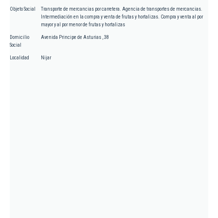
Objeto Social
Transporte de mercancias por carretera. Agencia de transportes de mercancias.
Intermediación en la compra y venta de frutas y hortalizas. Compra y venta al por
mayor y al por menor de frutas y hortalizas
Domicilio
Avenida Principe de Asturias , 38
Social
Localidad
Nijar