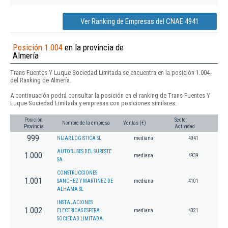
Ver Ranking de Empresas del CNAE 4941
Posición 1.004
en la provincia de
Almería
Trans Fuentes Y Luque Sociedad Limitada se encuentra en la posición 1.004
del Ranking de Almería.
A continuación podrá consultar la posición en el ranking de Trans Fuentes Y
Luque Sociedad Limitada y empresas con posiciones similares:
Posición
Sector
Nombre de la empresa
Ventas (€)
Provincia
Actividad
999
NIJAR LOGISTICA SL
mediana
4941
AUTOBUSES DEL SURESTE
1.000
mediana
4939
SA
CONSTRUCCIONES
1.001
SANCHEZ Y MARTINEZ DE
mediana
4101
ALHAMA SL
INSTALACIONES
1.002
ELECTRICAS ESFERA
mediana
4321
SOCIEDAD LIMITADA.