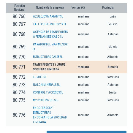
Posición
Nombre de la empresa
Ventas (€)
Provincia
Nacional
80.766
AZULEJOS MARIANT SL
mediana
Jaén
80.767
TALLERES REUNIDOS 2 V SL
mediana
Murcia
AGENCIA DE TRANSPORTES
80.768
mediana
Asturias
A FERNANDEZ CABO SL
PARADOR DEL MAR MENOR
80.769
mediana
Murcia
SL
80.770
ESTRUCTURAS CALSE SL
mediana
Albacete
TRANS FUENTES Y LUQUE
80.771
mediana
Almería
SOCIEDAD LIMITADA
80.772
TURULL SL
mediana
Barcelona
80.773
NALON MINERALS SL.
mediana
Asturias
80.774
CONTROL Y ACCESOS SL
mediana
Lérida
80.775
M2L2000 INVEST S.L.
mediana
Barcelona
ENCOFRADOS Y
ESTRUCTURAS
80.776
mediana
Albacete
ENCOFRAHOLA SOCIEDAD
LIMITADA.