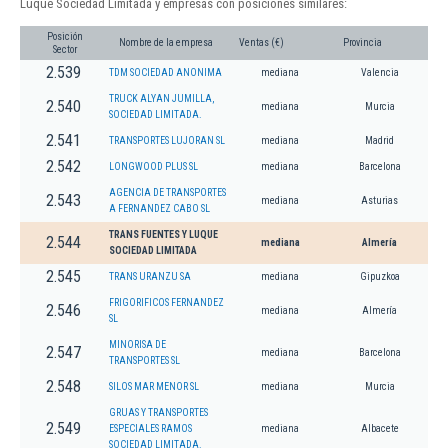
Luque Sociedad Limitada y empresas con posiciones similares:
Posición
Nombre de la empresa
Ventas (€)
Provincia
Sector
2.539
TDM SOCIEDAD ANONIMA
mediana
Valencia
TRUCK ALYAN JUMILLA,
2.540
mediana
Murcia
SOCIEDAD LIMITADA.
2.541
TRANSPORTES LUJORAN SL
mediana
Madrid
2.542
LONGWOOD PLUS SL
mediana
Barcelona
AGENCIA DE TRANSPORTES
2.543
mediana
Asturias
A FERNANDEZ CABO SL
TRANS FUENTES Y LUQUE
2.544
mediana
Almería
SOCIEDAD LIMITADA
2.545
TRANS URANZU SA
mediana
Gipuzkoa
FRIGORIFICOS FERNANDEZ
2.546
mediana
Almería
SL
MINORISA DE
2.547
mediana
Barcelona
TRANSPORTES SL
2.548
SILOS MAR MENOR SL
mediana
Murcia
GRUAS Y TRANSPORTES
2.549
ESPECIALES RAMOS
mediana
Albacete
SOCIEDAD LIMITADA.