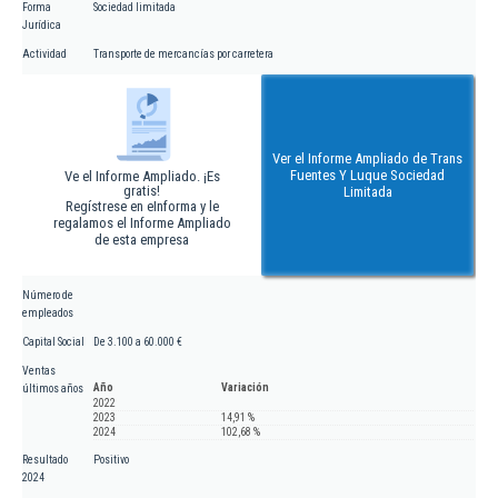
Forma
Sociedad limitada
Jurídica
Actividad
Transporte de mercancías por carretera
Ver el Informe Ampliado de Trans
Fuentes Y Luque Sociedad
Ve el Informe Ampliado. ¡Es
gratis!
Limitada
Regístrese en eInforma y le
regalamos el Informe Ampliado
de esta empresa
Número de
empleados
Capital Social
De 3.100 a 60.000 €
Ventas
Año
Variación
últimos años
2022
2023
14,91 %
2024
102,68 %
Resultado
Positivo
2024