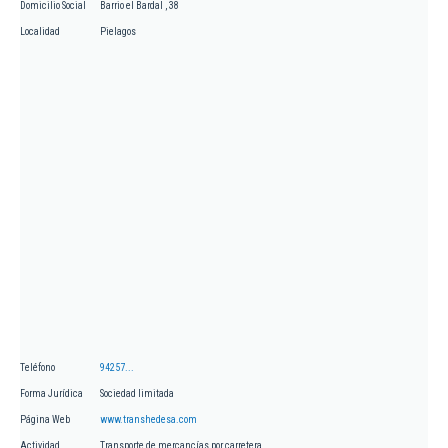
Domicilio Social
Barrio el Bardal , 38
Localidad
Pielagos
Teléfono
94257...
Forma Jurídica
Sociedad limitada
Página Web
www.transhedesa.com
Actividad
Transporte de mercancías por carretera