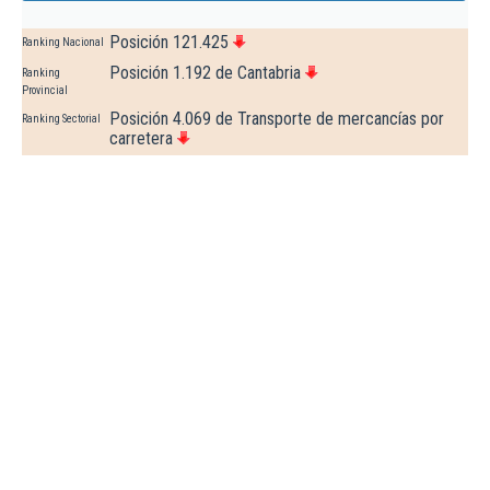
Posición 121.425
Ranking Nacional
Posición 1.192 de Cantabria
Ranking
Provincial
Posición 4.069 de Transporte de mercancías por
Ranking Sectorial
carretera