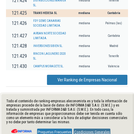
121.424
DISTRIBUCIONES MARVER
mediana
Tenerife
SL.
121.425
TRANS HEDESA SL
mediana
Cantabria
FDY GEME CANARIAS
121.426
mediana
Palmas (las)
SOCIEDAD LIMITADA.
AIRSAN NORTE SOCIEDAD
121.427
mediana
Cantabria
LIMITADA.
121.428
INVERSIONES SIBIEN SL.
mediana
Madrid
RINCON LAGUNERO 2020
121.429
mediana
Tenerife
SL.
121.430
CAMPUS MORAGETE SL.
mediana
Valencia
Ver Ranking de Empresas Nacional
Todo el contenido de ranking-empresas.eleconomista.es y toda la información de
empresas procede de la base de datos de INFORMA D&B S.A.U. (S.M.E.) y es
tratada y suministrada por INFORMA D&B S.A.U. (S.M.E.). En todo caso, la
información de empresas que proporcionamos debe ser tenida en cuenta sólo
como un elemento más a considerar a la hora de adoptar decisiones comerciales
y no debe por tanto determinar las mismas.
Preguntas Frecuentes
Condiciones Generales