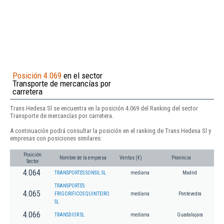
Posición 4.069
en el sector
Transporte de mercancías por
carretera
Trans Hedesa Sl se encuentra en la posición 4.069 del Ranking del sector
Transporte de mercancías por carretera.
A continuación podrá consultar la posición en el ranking de Trans Hedesa Sl y
empresas con posiciones similares:
Posición
Nombre de la empresa
Ventas (€)
Provincia
Sector
4.064
TRANSPORTES SONSIL SL
mediana
Madrid
TRANSPORTES
4.065
FRIGORIFICOS QUINTEIRO
mediana
Pontevedra
SL
4.066
TRANSDIOR SL
mediana
Guadalajara