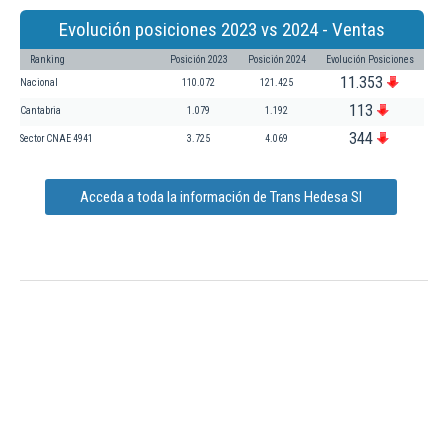
Evolución posiciones 2023 vs 2024 - Ventas
Ranking
Posición 2023
Posición 2024
Evolución Posiciones
11.353
Nacional
110.072
121.425
113
Cantabria
1.079
1.192
344
Sector CNAE 4941
3.725
4.069
Acceda a toda la información de Trans Hedesa Sl