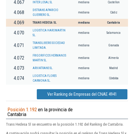
4.067
INTER LOSAL SL
mediana
Castellon
DISTRANS APARICIO
4.068
mediana
Cádiz
GUERRERO SL.
4.069
TRANS HEDESA SL
mediana
Cantabria
LOGISTICA HAROMARTIN
4.070
mediana
Salamanca
SL.
TRANSILIBERIS SOCIEDAD
4.071
mediana
Granada
LIMITADA.
FRIGORIFICOS HERMANOS
4.072
mediana
Almería
MARTIN SL.
4.073
ARIVATRANS SL.
mediana
Madrid
LOGISTICA FLORES
4.074
mediana
Córdoba
CARMONA SL.
Ver Ranking de Empresas del CNAE 4941
Posición 1.192
en la provincia de
Cantabria
Trans Hedesa Sl se encuentra en la posición 1.192 del Ranking de Cantabria.
A continuación podrá consultar la posición en el ranking de Trans Hedesa Sl y