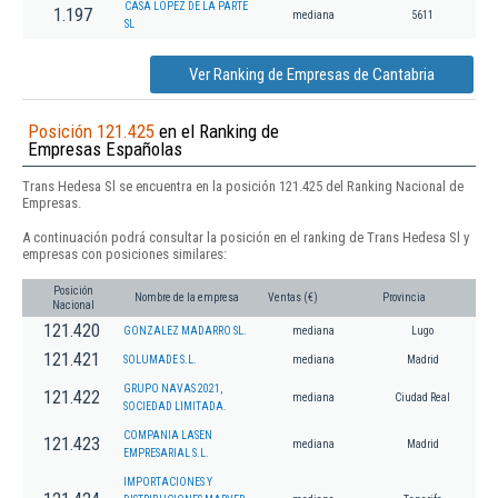
CASA LOPEZ DE LA PARTE
1.197
mediana
5611
SL
Ver Ranking de Empresas de Cantabria
Posición 121.425
en el Ranking de
Empresas Españolas
Trans Hedesa Sl se encuentra en la posición 121.425 del Ranking Nacional de
Empresas.
A continuación podrá consultar la posición en el ranking de Trans Hedesa Sl y
empresas con posiciones similares:
Posición
Nombre de la empresa
Ventas (€)
Provincia
Nacional
121.420
GONZALEZ MADARRO SL.
mediana
Lugo
121.421
SOLUMADE S.L.
mediana
Madrid
GRUPO NAVAS 2021,
121.422
mediana
Ciudad Real
SOCIEDAD LIMITADA.
COMPANIA LASEN
121.423
mediana
Madrid
EMPRESARIAL S.L.
IMPORTACIONES Y