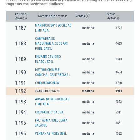
empresas con posiciones similares:
Posición
Sector
Nombre de la empresa
Ventas (€)
Provincia
Actividad
MARIPICOS 2013 SOCIEDAD
1.187
mediana
4775
LIMITADA.
CANTABRA DE
1.188
MAQUINARIA DE OBRAS
mediana
4663
PUBLICAS SL
ENVASES DE VIDRIO
1.189
mediana
2313
BLAZQUEZ SL
DISTRIBUCIONES EL
1.190
mediana
4634
CANCHAL CANTABRIA S L
1.191
CHIQUI SARON SA
mediana
4740
1.192
TRANS HEDESA SL
mediana
4941
AIRSAN NORTE SOCIEDAD
1.193
mediana
4322
LIMITADA.
1.194
C & C PUBLICIDAD SA
mediana
7311
FRUTAS MANUEL LLATA
1.195
mediana
4631
SALAS SL
1.196
VENTANAS INGEVEN SL.
mediana
4332