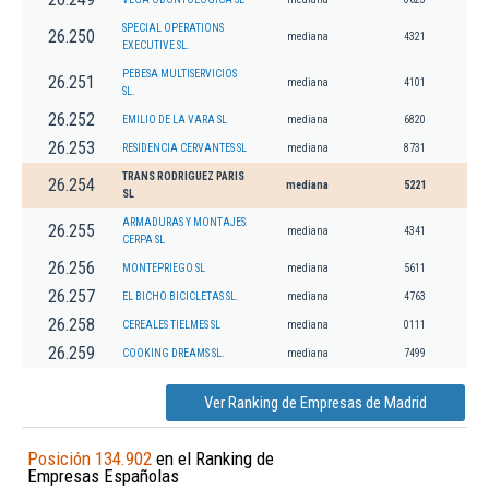
SPECIAL OPERATIONS
26.250
mediana
4321
EXECUTIVE SL.
PEBESA MULTISERVICIOS
26.251
mediana
4101
SL.
26.252
EMILIO DE LA VARA SL
mediana
6820
26.253
RESIDENCIA CERVANTES SL
mediana
8731
TRANS RODRIGUEZ PARIS
26.254
mediana
5221
SL
ARMADURAS Y MONTAJES
26.255
mediana
4341
CERPA SL
26.256
MONTEPRIEGO SL
mediana
5611
26.257
EL BICHO BICICLETAS SL.
mediana
4763
26.258
CEREALES TIELMES SL
mediana
0111
26.259
COOKING DREAMS SL.
mediana
7499
Ver Ranking de Empresas de Madrid
Posición 134.902
en el Ranking de
Empresas Españolas