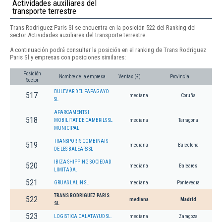
Actividades auxiliares del
transporte terrestre
Trans Rodriguez Paris Sl se encuentra en la posición 522 del Ranking del
sector Actividades auxiliares del transporte terrestre.
A continuación podrá consultar la posición en el ranking de Trans Rodriguez
Paris Sl y empresas con posiciones similares:
Posición
Nombre de la empresa
Ventas (€)
Provincia
Sector
BULEVAR DEL PAPAGAYO
517
mediana
Coruña
SL
APARCAMENTS I
518
MOBILITAT DE CAMBRILS SL
mediana
Tarragona
MUNICIPAL
TRANSPORTS COMBINATS
519
mediana
Barcelona
DE LES BALEARS SL
IBIZA SHIPPING SOCIEDAD
520
mediana
Baleares
LIMITADA.
521
GRUAS LALIN SL
mediana
Pontevedra
TRANS RODRIGUEZ PARIS
522
mediana
Madrid
SL
523
LOGISTICA CALATAYUD SL.
mediana
Zaragoza