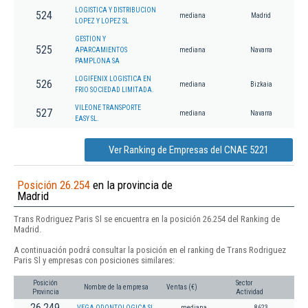
LOGISTICA Y DISTRIBUCION
524
mediana
Madrid
LOPEZ Y LOPEZ SL
GESTION Y
525
APARCAMIENTOS
mediana
Navarra
PAMPLONA SA
LOGIFENIX LOGISTICA EN
526
mediana
Bizkaia
FRIO SOCIEDAD LIMITADA.
VILEONE TRANSPORTE
527
mediana
Navarra
EASY SL.
Ver Ranking de Empresas del CNAE 5221
Posición 26.254
en la provincia de
Madrid
Trans Rodriguez Paris Sl se encuentra en la posición 26.254 del Ranking de
Madrid.
A continuación podrá consultar la posición en el ranking de Trans Rodriguez
Paris Sl y empresas con posiciones similares:
Posición
Sector
Nombre de la empresa
Ventas (€)
Provincia
Actividad
26.249
VEGA ODONTOLOGICA SL
mediana
8623