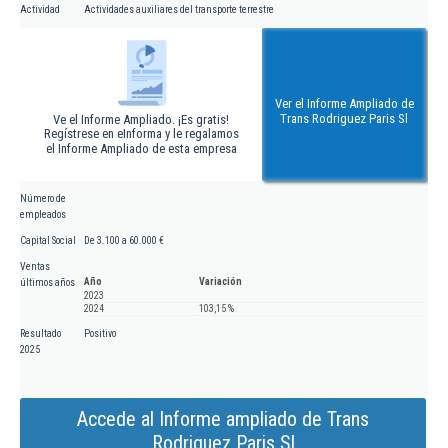
Actividad
Actividades auxiliares del transporte terrestre
Ver el Informe Ampliado de
Trans Rodriguez Paris Sl
Ve el Informe Ampliado. ¡Es gratis!
Regístrese en eInforma y le regalamos
el Informe Ampliado de esta empresa
Número de
empleados
Capital Social
De 3.100 a 60.000 €
Ventas
Año
Variación
últimos años
2023
2024
103,15 %
Resultado
Positivo
2025
Accede al Informe ampliado de Trans
Rodriguez Paris Sl