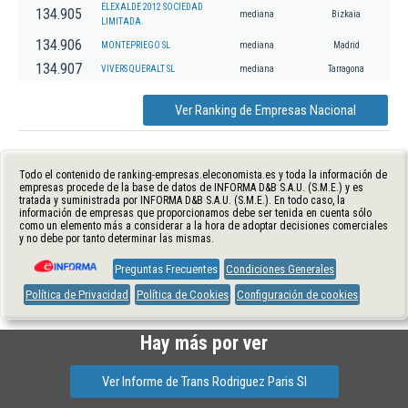
ELEXALDE 2012 SOCIEDAD
134.905
mediana
Bizkaia
LIMITADA.
134.906
MONTEPRIEGO SL
mediana
Madrid
134.907
VIVERS QUERALT SL
mediana
Tarragona
Ver Ranking de Empresas Nacional
Todo el contenido de ranking-empresas.eleconomista.es y toda la información de
empresas procede de la base de datos de INFORMA D&B S.A.U. (S.M.E.) y es
tratada y suministrada por INFORMA D&B S.A.U. (S.M.E.). En todo caso, la
información de empresas que proporcionamos debe ser tenida en cuenta sólo
como un elemento más a considerar a la hora de adoptar decisiones comerciales
y no debe por tanto determinar las mismas.
Preguntas Frecuentes
Condiciones Generales
Política de Privacidad
Política de Cookies
Configuración de cookies
Hay más por ver
Ver Informe de Trans Rodriguez Paris Sl