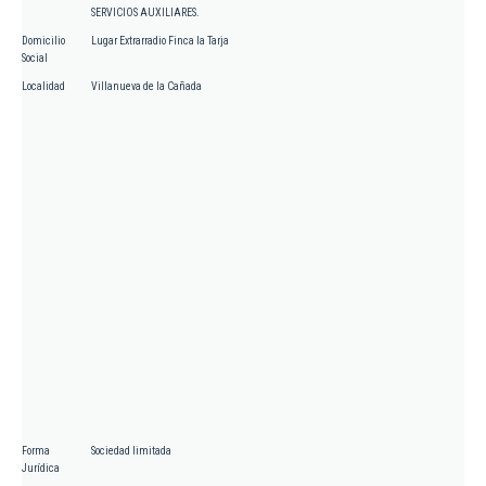
SERVICIOS AUXILIARES.
Domicilio
Lugar Extrarradio Finca la Tarja
Social
Localidad
Villanueva de la Cañada
Forma
Sociedad limitada
Jurídica