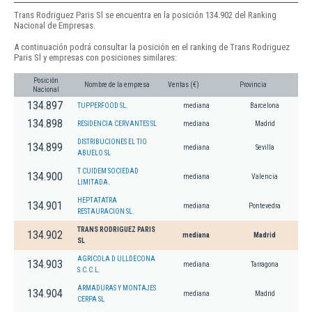
Trans Rodriguez Paris Sl se encuentra en la posición 134.902 del Ranking
Nacional de Empresas.
A continuación podrá consultar la posición en el ranking de Trans Rodriguez
Paris Sl y empresas con posiciones similares:
Posición
Nombre de la empresa
Ventas (€)
Provincia
Nacional
134.897
TUPPERFOOD SL.
mediana
Barcelona
134.898
RESIDENCIA CERVANTES SL
mediana
Madrid
DISTRIBUCIONES EL TIO
134.899
mediana
Sevilla
ABUELO SL
T CUIDEM SOCIEDAD
134.900
mediana
Valencia
LIMITADA.
HEPTATATRA
134.901
mediana
Pontevedra
RESTAURACION SL.
TRANS RODRIGUEZ PARIS
134.902
mediana
Madrid
SL
AGRICOLA D ULLDECONA
134.903
mediana
Tarragona
S.C.C.L.
ARMADURAS Y MONTAJES
134.904
mediana
Madrid
CERPA SL