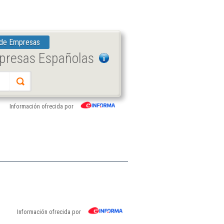
 de Empresas
mpresas Españolas
Información ofrecida por
Información ofrecida por