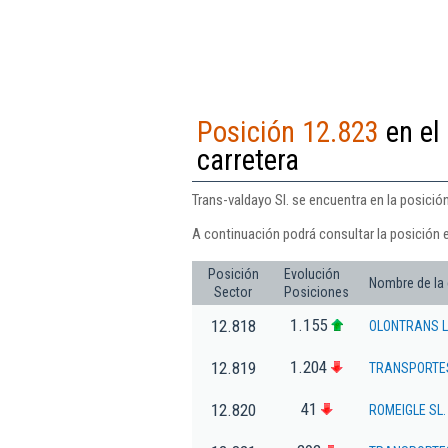
Posición 12.823
en el
carretera
Trans-valdayo Sl. se encuentra en la posició
A continuación podrá consultar la posición e
Posición
Evolución
Nombre de la
Sector
Posiciones
1.155
12.818
OLONTRANS L
1.204
12.819
TRANSPORTES
41
12.820
ROMEIGLE SL.