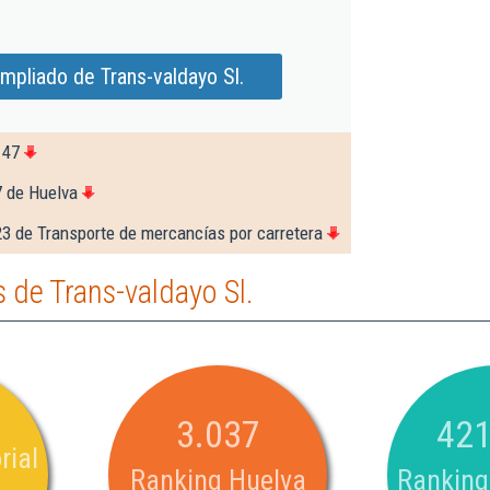
mpliado de Trans-valdayo Sl.
147
7 de Huelva
3 de Transporte de mercancías por carretera
de Trans-valdayo Sl.
3.037
421
rial
Ranking Huelva
Ranking