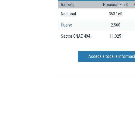
Ranking
Posición 2023
Nacional
353.160
Huelva
2.560
Sector CNAE 4941
11.325
Acceda a toda la informaci