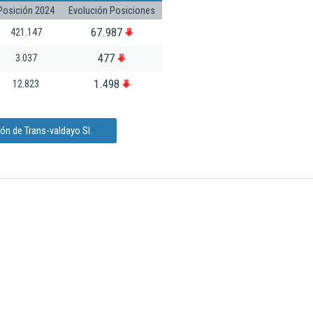
Posición 2024
Evolución Posiciones
67.987
421.147
477
3.037
1.498
12.823
ón de Trans-valdayo Sl.