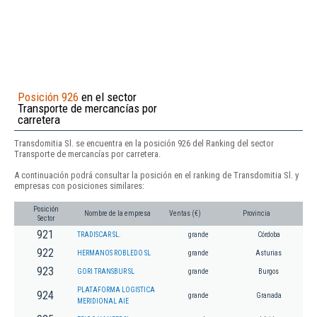
Posición 926
en el sector
Transporte de mercancías por
carretera
Transdomitia Sl. se encuentra en la posición 926 del Ranking del sector
Transporte de mercancías por carretera.
A continuación podrá consultar la posición en el ranking de Transdomitia Sl. y
empresas con posiciones similares:
Posición
Nombre de la empresa
Ventas (€)
Provincia
Sector
921
TRADISCAR SL.
grande
Córdoba
922
HERMANOS ROBLEDO SL
grande
Asturias
923
GORI TRANSBUR SL
grande
Burgos
PLATAFORMA LOGISTICA
924
grande
Granada
MERIDIONAL AIE