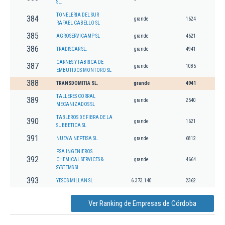
SL.
TONELERIA DEL SUR
384
grande
1624
RAFAEL CABELLO SL
385
AGROSERVICAMP SL
grande
4621
386
TRADISCAR SL.
grande
4941
CARNES Y FABRICA DE
387
grande
1085
EMBUTIDOS MONTORO SL
388
TRANSDOMITIA SL.
grande
4941
TALLERES CORRAL
389
grande
2540
MECANIZADOS SL
TABLEROS DE FIBRA DE LA
390
grande
1621
SUBBETICA SL
391
NUEVA NEPTISA SL.
grande
6812
PSA INGENIEROS
392
CHEMICAL SERVICES &
grande
4664
SYSTEMS SL
393
YESOS MILLAN SL
6.373.140
2362
Ver Ranking de Empresas de Córdoba