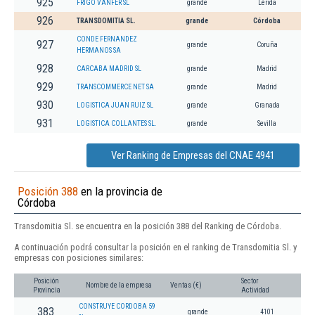
925
FRIGO VANFER SL
grande
Lérida
926
TRANSDOMITIA SL.
grande
Córdoba
CONDE FERNANDEZ
927
grande
Coruña
HERMANOS SA
928
CARCABA MADRID SL
grande
Madrid
929
TRANSCOMMERCE NET SA
grande
Madrid
930
LOGISTICA JUAN RUIZ SL
grande
Granada
931
LOGISTICA COLLANTES SL.
grande
Sevilla
Ver Ranking de Empresas del CNAE 4941
Posición 388
en la provincia de
Córdoba
Transdomitia Sl. se encuentra en la posición 388 del Ranking de Córdoba.
A continuación podrá consultar la posición en el ranking de Transdomitia Sl. y
empresas con posiciones similares:
Posición
Sector
Nombre de la empresa
Ventas (€)
Provincia
Actividad
CONSTRUYE CORDOBA 59
383
grande
4101