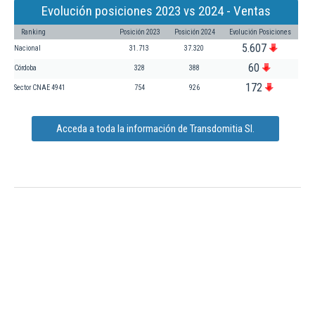
Evolución posiciones 2023 vs 2024 - Ventas
Ranking
Posición 2023
Posición 2024
Evolución Posiciones
5.607
Nacional
31.713
37.320
60
Córdoba
328
388
172
Sector CNAE 4941
754
926
Acceda a toda la información de Transdomitia Sl.