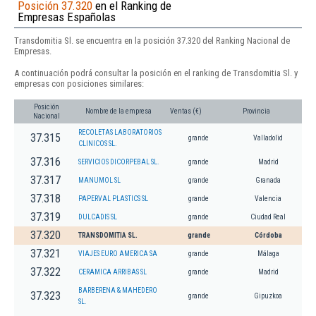
Posición 37.320
en el Ranking de
Empresas Españolas
Transdomitia Sl. se encuentra en la posición 37.320 del Ranking Nacional de
Empresas.
A continuación podrá consultar la posición en el ranking de Transdomitia Sl. y
empresas con posiciones similares:
Posición
Nombre de la empresa
Ventas (€)
Provincia
Nacional
RECOLETAS LABORATORIOS
37.315
grande
Valladolid
CLINICOS SL.
37.316
SERVICIOS DICORPEBAL SL.
grande
Madrid
37.317
MANUMOL SL
grande
Granada
37.318
PAPERVAL PLASTICS SL
grande
Valencia
37.319
DULCADIS SL
grande
Ciudad Real
37.320
TRANSDOMITIA SL.
grande
Córdoba
37.321
VIAJES EURO AMERICA SA
grande
Málaga
37.322
CERAMICA ARRIBAS SL
grande
Madrid
BARBERENA & MAHEDERO
37.323
grande
Gipuzkoa
SL.