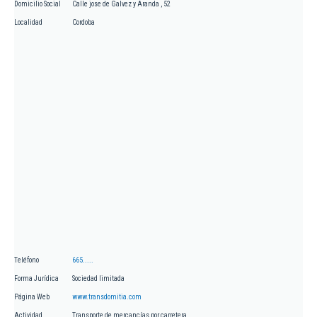
Domicilio Social
Calle jose de Galvez y Aranda , 52
Localidad
Cordoba
Teléfono
665.....
Forma Jurídica
Sociedad limitada
Página Web
www.transdomitia.com
Actividad
Transporte de mercancías por carretera