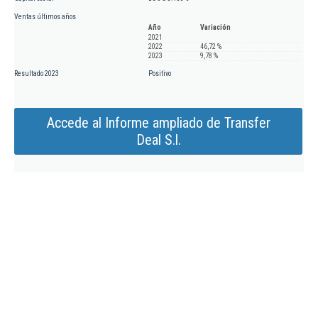
Ventas últimos años
Año
Variación
2021
2022
46,72 %
2023
9,78 %
Resultado 2023
Positivo
Accede al Informe ampliado de Transfer
Deal S.l.