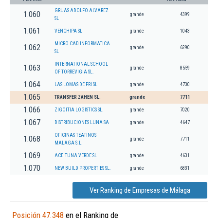
GRUAS ADOLFO ALVAREZ
1.060
grande
4399
SL
1.061
VENCHIPA SL
grande
1043
MICRO CAD INFORMATICA
1.062
grande
6290
SL
INTERNATIONAL SCHOOL
1.063
grande
8559
OF TORREVIGIA SL.
1.064
LAS LOMAS DE FRI SL
grande
4730
1.065
TRANSFER ZAHEN SL.
grande
7711
1.066
ZIGOITIA LOGISTICS SL.
grande
7020
1.067
DISTRIBUCIONES LUNA SA
grande
4647
OFICINAS TEATINOS
1.068
grande
7711
MALAGA S.L.
1.069
ACEITUNA VERDE SL
grande
4631
1.070
NEW BUILD PROPERTIES SL.
grande
6831
Ver Ranking de Empresas de Málaga
Posición 47.348
en el Ranking de