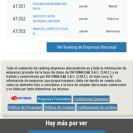
YECLASOLAR INVERSIONES
47.351
grande
Madrid
XXI SL
INSTITUTO INTER
47.352
grande
Valencia
SOCIEDAD LIMITADA.
MANUEL LORENZO E HIJOS
47.353
grande
Salamanca
SL
Ver Ranking de Empresas Nacional
Todo el contenido de ranking-empresas.eleconomista.es y toda la información de
empresas procede de la base de datos de INFORMA D&B S.A.U. (S.M.E.) y es
tratada y suministrada por INFORMA D&B S.A.U. (S.M.E.). En todo caso, la
información de empresas que proporcionamos debe ser tenida en cuenta sólo
como un elemento más a considerar a la hora de adoptar decisiones comerciales
y no debe por tanto determinar las mismas.
Preguntas Frecuentes
Condiciones Generales
Política de Privacidad
Política de Cookies
Configuración de cookies
Hay más por ver