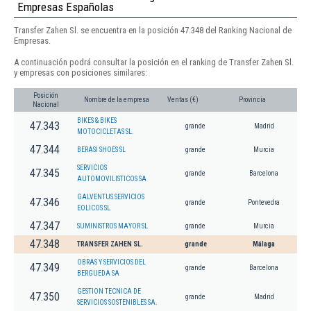
Empresas Españolas
Transfer Zahen Sl. se encuentra en la posición 47.348 del Ranking Nacional de
Empresas.
A continuación podrá consultar la posición en el ranking de Transfer Zahen Sl.
y empresas con posiciones similares:
Posición
Nombre de la empresa
Ventas (€)
Provincia
Nacional
BIKES & BIKES
47.343
grande
Madrid
MOTOCICLETAS SL.
47.344
BERASI SHOES SL
grande
Murcia
SERVICIOS
47.345
grande
Barcelona
AUTOMOVILISTICOS SA
GALVENTUS SERVICIOS
47.346
grande
Pontevedra
EOLICOS SL
47.347
SUMINISTROS MAYOR SL
grande
Murcia
47.348
TRANSFER ZAHEN SL.
grande
Málaga
OBRAS Y SERVICIOS DEL
47.349
grande
Barcelona
BERGUEDA SA
GESTION TECNICA DE
47.350
grande
Madrid
SERVICIOS SOSTENIBLES SA.