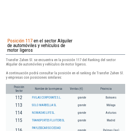
Posición 117
en el sector Alquiler
de automóviles y vehículos de
motor ligeros
Transfer Zahen Sl. se encuentra en la posición 117 del Ranking del sector
Alquiler de automóviles y vehículos de motor ligeros.
A continuación podrá consultar la posición en el ranking de Transfer Zahen Sl.
y empresas con posiciones similares:
Posición
Nombre de la empresa
Ventas (€)
Provincia
Sector
112
FVILAS CORPORATE S.L.
grande
Baleares
113
SOLO MARBELLA SL
grande
Málaga
114
NOMADAS LIFE SL.
grande
Asturias
115
TRANSPORTES FLUITERS SL
grande
Madrid
PAYLESSCAR SOCIEDAD
116
grande
Palmas (las)