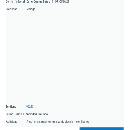
Domicilio Social
Calle Cuevas Bajas , 4 - OFICINA 29
Localidad
Malaga
Teléfono
95223...
Forma Jurídica
Sociedad limitada
Actividad
Alquiler de automóviles y vehículos de motor ligeros