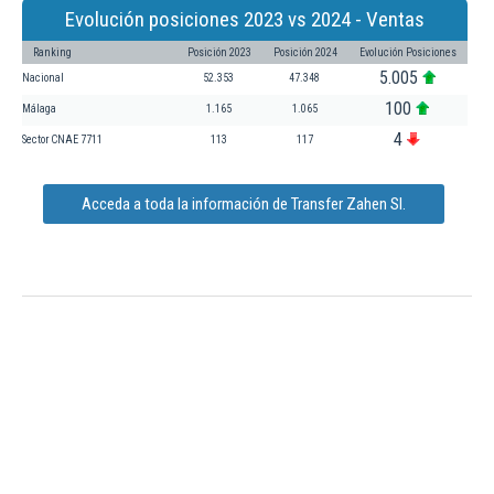
Evolución posiciones 2023 vs 2024 - Ventas
Ranking
Posición 2023
Posición 2024
Evolución Posiciones
5.005
Nacional
52.353
47.348
100
Málaga
1.165
1.065
4
Sector CNAE 7711
113
117
Acceda a toda la información de Transfer Zahen Sl.