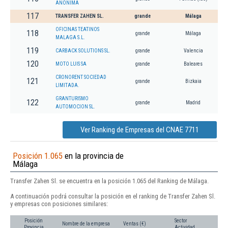
ANONIMA
117
TRANSFER ZAHEN SL.
grande
Málaga
OFICINAS TEATINOS
118
grande
Málaga
MALAGA S.L.
119
CARBACK SOLUTIONS SL.
grande
Valencia
120
MOTO LUIS SA
grande
Baleares
CRONORENT SOCIEDAD
121
grande
Bizkaia
LIMITADA.
GRANTURISMO
122
grande
Madrid
AUTOMOCION SL.
Ver Ranking de Empresas del CNAE 7711
Posición 1.065
en la provincia de
Málaga
Transfer Zahen Sl. se encuentra en la posición 1.065 del Ranking de Málaga.
A continuación podrá consultar la posición en el ranking de Transfer Zahen Sl.
y empresas con posiciones similares:
Posición
Sector
Nombre de la empresa
Ventas (€)
Provincia
Actividad