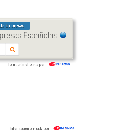
 de Empresas
mpresas Españolas
Información ofrecida por
Información ofrecida por