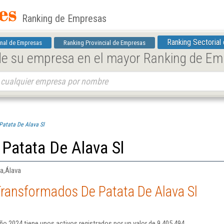
Ranking de Empresas
Ranking Sectorial
nal de Empresas
Ranking Provincial de Empresas
 de su empresa en el mayor Ranking de E
Patata De Alava Sl
Patata De Alava Sl
a,Álava
ransformados De Patata De Alava Sl
ño 2024 tiene unos activos registrados por un valor de 9.405.494