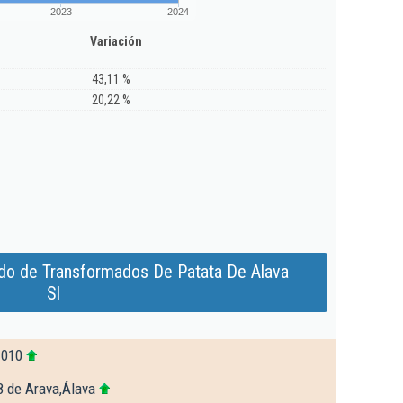
2023
2024
Variación
43,11 %
20,22 %
do de Transformados De Patata De Alava
Sl
.010
8 de Arava,Álava