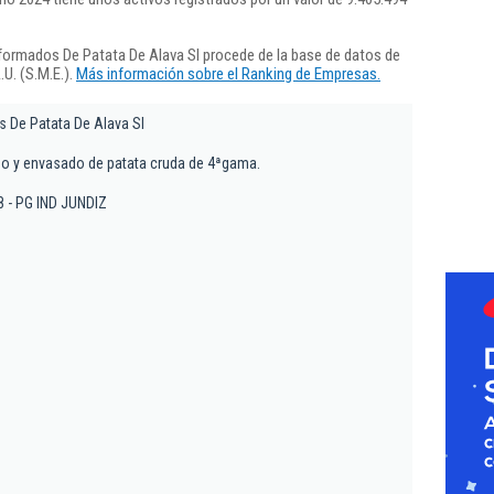
formados De Patata De Alava Sl procede de la base de datos de
U. (S.M.E.).
Más información sobre el Ranking de Empresas.
 De Patata De Alava Sl
do y envasado de patata cruda de 4ªgama.
 8 - PG IND JUNDIZ
z