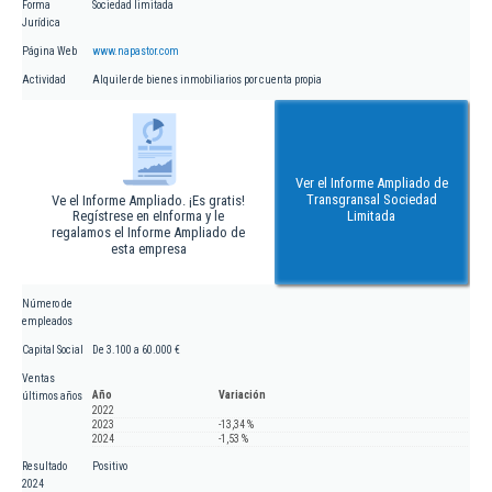
Forma
Sociedad limitada
Jurídica
Página Web
www.napastor.com
Actividad
Alquiler de bienes inmobiliarios por cuenta propia
Ver el Informe Ampliado de
Transgransal Sociedad
Ve el Informe Ampliado. ¡Es gratis!
Regístrese en eInforma y le
Limitada
regalamos el Informe Ampliado de
esta empresa
Número de
empleados
Capital Social
De 3.100 a 60.000 €
Ventas
Año
Variación
últimos años
2022
2023
-13,34 %
2024
-1,53 %
Resultado
Positivo
2024