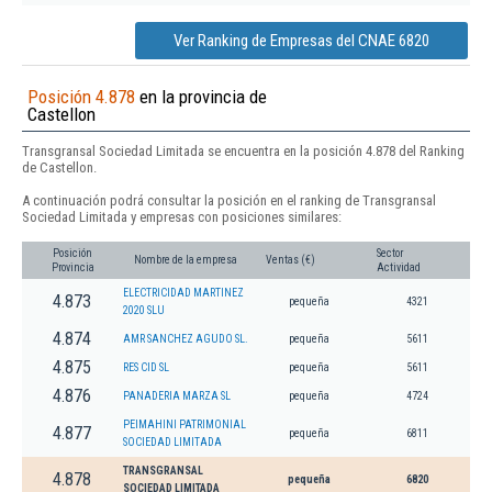
Ver Ranking de Empresas del CNAE 6820
Posición 4.878
en la provincia de
Castellon
Transgransal Sociedad Limitada se encuentra en la posición 4.878 del Ranking
de Castellon.
A continuación podrá consultar la posición en el ranking de Transgransal
Sociedad Limitada y empresas con posiciones similares:
Posición
Sector
Nombre de la empresa
Ventas (€)
Provincia
Actividad
ELECTRICIDAD MARTINEZ
4.873
pequeña
4321
2020 SLU
4.874
AMR SANCHEZ AGUDO SL.
pequeña
5611
4.875
RES CID SL
pequeña
5611
4.876
PANADERIA MARZA SL
pequeña
4724
PEIMAHINI PATRIMONIAL
4.877
pequeña
6811
SOCIEDAD LIMITADA
TRANSGRANSAL
4.878
pequeña
6820
SOCIEDAD LIMITADA