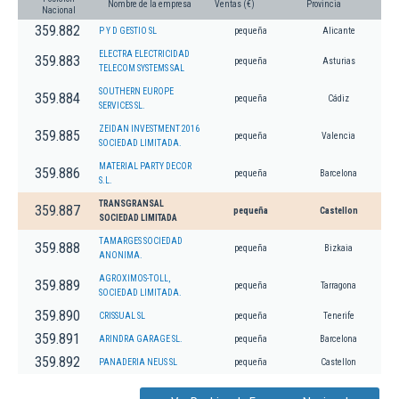
Nombre de la empresa
Ventas (€)
Provincia
Nacional
359.882
P Y D GESTIO SL
pequeña
Alicante
ELECTRA ELECTRICIDAD
359.883
pequeña
Asturias
TELECOM SYSTEMS SAL
SOUTHERN EUROPE
359.884
pequeña
Cádiz
SERVICES SL.
ZEIDAN INVESTMENT 2016
359.885
pequeña
Valencia
SOCIEDAD LIMITADA.
MATERIAL PARTY DECOR
359.886
pequeña
Barcelona
S.L.
TRANSGRANSAL
359.887
pequeña
Castellon
SOCIEDAD LIMITADA
TAMARGES SOCIEDAD
359.888
pequeña
Bizkaia
ANONIMA.
AGROXIMOS-TOLL,
359.889
pequeña
Tarragona
SOCIEDAD LIMITADA.
359.890
CRISSUAL SL
pequeña
Tenerife
359.891
ARINDRA GARAGE SL.
pequeña
Barcelona
359.892
PANADERIA NEUS SL
pequeña
Castellon