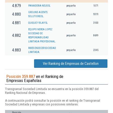
4.879
PANADERIA NEUS SL
pequeña
1071
GROUND AGENTS
4.880
pequeña
9319
SOLUTIONS SL.
4.881
QUIQUE Y BLAY SL
pequeña
3100
EQUIPO NEREA LOPEZ
SOCIEDAD DE
4.882
pequeña
8699
RESPONSABILIDAD
LIMITADA PROFESIONAL.
RIBES ENDECER SOCIEDAD
4.883
pequeña
2345
LIMITADA.
Ver Ranking de Empresas de Castellon
Posición 359.887
en el Ranking de
Empresas Españolas
Transgransal Sociedad Limitada se encuentra en la posición 359.887 del
Ranking Nacional de Empresas.
A continuación podrá consultar la posición en el ranking de Transgransal
Sociedad Limitada y empresas con posiciones similares:
Posición