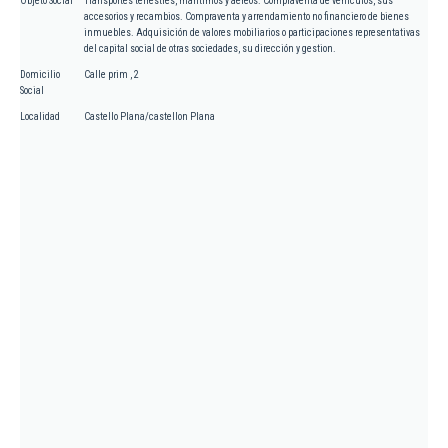
Objeto Social
Transportes terrestres, marítimos y aéreos. Compraventa de vehículos, sus
accesorios y recambios. Compraventa y arrendamiento no financiero de bienes
inmuebles. Adquisición de valores mobiliarios o participaciones representativas
del capital social de otras sociedades, su dirección y gestion.
Domicilio
Calle prim , 2
Social
Localidad
Castello Plana/castellon Plana