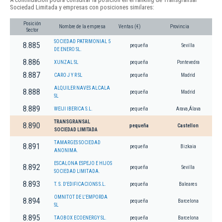
Sociedad Limitada y empresas con posiciones similares:
Posición
Nombre de la empresa
Ventas (€)
Provincia
Sector
SOCIEDAD PATRIMONIAL 5
8.885
pequeña
Sevilla
DE ENERO SL.
8.886
XUNZAL SL
pequeña
Pontevedra
8.887
CARO J Y R SL
pequeña
Madrid
ALQUILER NAVES ALCALA
8.888
pequeña
Madrid
SL
8.889
WEIJI IBERICA S.L.
pequeña
Arava,Álava
TRANSGRANSAL
8.890
pequeña
Castellon
SOCIEDAD LIMITADA
TAMARGES SOCIEDAD
8.891
pequeña
Bizkaia
ANONIMA.
ESCALONA ESPEJO E HIJOS
8.892
pequeña
Sevilla
SOCIEDAD LIMITADA.
8.893
T. S. D'EDIFICACIONS S.L.
pequeña
Baleares
OMNITOT DE L'EMPORDA
8.894
pequeña
Barcelona
SL
8.895
TAOBOX ECOENERGY SL.
pequeña
Barcelona