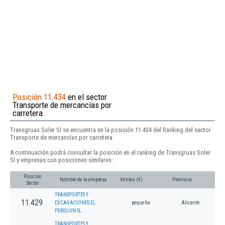
Posición 11.434
en el sector
Transporte de mercancías por
carretera
Transgruas Soler Sl se encuentra en la posición 11.434 del Ranking del sector
Transporte de mercancías por carretera.
A continuación podrá consultar la posición en el ranking de Transgruas Soler
Sl y empresas con posiciones similares:
Posición
Nombre de la empresa
Ventas (€)
Provincia
Sector
TRANSPORTES Y
11.429
EXCAVACIONES EL
pequeña
Alicante
PERIQUIN SL
TRANSPORTES Y