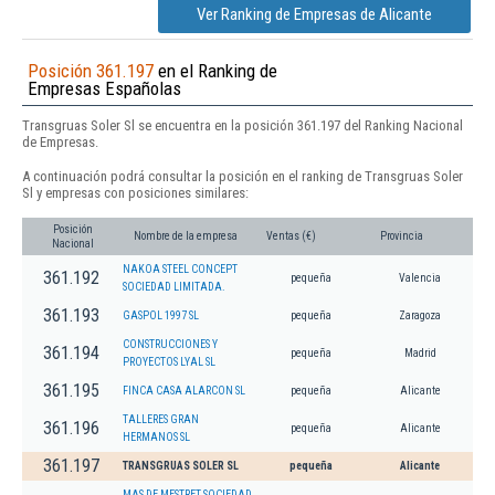
Ver Ranking de Empresas de Alicante
Posición 361.197
en el Ranking de
Empresas Españolas
Transgruas Soler Sl se encuentra en la posición 361.197 del Ranking Nacional
de Empresas.
A continuación podrá consultar la posición en el ranking de Transgruas Soler
Sl y empresas con posiciones similares:
Posición
Nombre de la empresa
Ventas (€)
Provincia
Nacional
NAKOA STEEL CONCEPT
361.192
pequeña
Valencia
SOCIEDAD LIMITADA.
361.193
GASPOL 1997 SL
pequeña
Zaragoza
CONSTRUCCIONES Y
361.194
pequeña
Madrid
PROYECTOS LYAL SL
361.195
FINCA CASA ALARCON SL
pequeña
Alicante
TALLERES GRAN
361.196
pequeña
Alicante
HERMANOS SL
361.197
TRANSGRUAS SOLER SL
pequeña
Alicante
MAS DE MESTRET SOCIEDAD