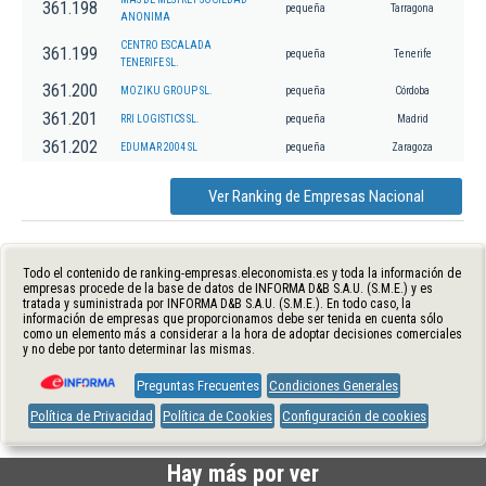
361.198
pequeña
Tarragona
ANONIMA
CENTRO ESCALADA
361.199
pequeña
Tenerife
TENERIFE SL.
361.200
MOZIKU GROUP SL.
pequeña
Córdoba
361.201
RRI LOGISTICS SL.
pequeña
Madrid
361.202
EDUMAR 2004 SL
pequeña
Zaragoza
Ver Ranking de Empresas Nacional
Todo el contenido de ranking-empresas.eleconomista.es y toda la información de
empresas procede de la base de datos de INFORMA D&B S.A.U. (S.M.E.) y es
tratada y suministrada por INFORMA D&B S.A.U. (S.M.E.). En todo caso, la
información de empresas que proporcionamos debe ser tenida en cuenta sólo
como un elemento más a considerar a la hora de adoptar decisiones comerciales
y no debe por tanto determinar las mismas.
Preguntas Frecuentes
Condiciones Generales
Política de Privacidad
Política de Cookies
Configuración de cookies
Hay más por ver