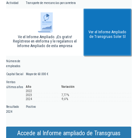
Actividad
Transporte de mercancías por carretera
Ver el Informe Ampliado
de Transgruas Soler Sl
Ve el Informe Ampliado. ¡Es gratis!
Regístrese en eInforma y le regalamos el
Informe Ampliado de esta empresa
Número de
empleados
Capital Social
Mayor de 60.000 €
Ventas
Año
Variación
últimos años
2022
2023
7,77 %
2024
-9,4 %
Resultado
Positivo
2024
Accede al Informe ampliado de Transgruas