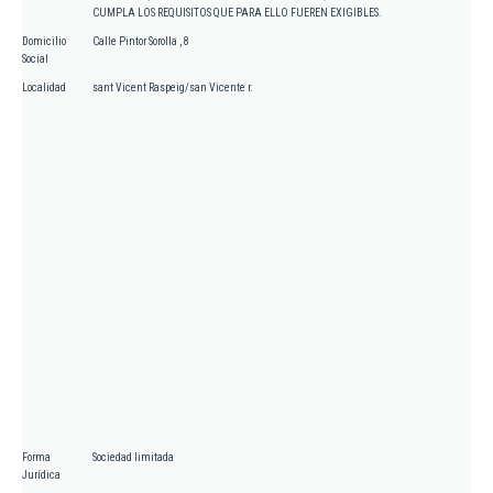
CUMPLA LOS REQUISITOS QUE PARA ELLO FUEREN EXIGIBLES.
Domicilio
Calle Pintor Sorolla , 8
Social
Localidad
sant Vicent Raspeig/san Vicente r.
Forma
Sociedad limitada
Jurídica