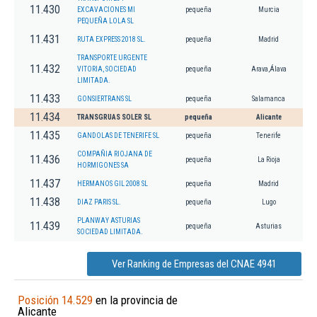
11.430
EXCAVACIONES MI
pequeña
Murcia
PEQUEÑA LOLA SL
11.431
RUTA EXPRESS 2018 SL.
pequeña
Madrid
TRANSPORTE URGENTE
11.432
VITORIA, SOCIEDAD
pequeña
Arava,Álava
LIMITADA.
11.433
GONSIERTRANS SL
pequeña
Salamanca
11.434
TRANSGRUAS SOLER SL
pequeña
Alicante
11.435
GANDOLAS DE TENERIFE SL
pequeña
Tenerife
COMPAÑIA RIOJANA DE
11.436
pequeña
La Rioja
HORMIGONES SA
11.437
HERMANOS GIL 2008 SL
pequeña
Madrid
11.438
DIAZ PARIS SL.
pequeña
Lugo
PLANWAY ASTURIAS
11.439
pequeña
Asturias
SOCIEDAD LIMITADA.
Ver Ranking de Empresas del CNAE 4941
Posición 14.529
en la provincia de
Alicante