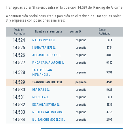
Transgruas Soler Sl se encuentra en la posición 14.529 del Ranking de Alicante.
A continuación podrá consultar la posición en el ranking de Transgruas Soler
Sl y empresas con posiciones similares:
Posición
Sector
Nombre de la empresa
Ventas (€)
Provincia
Actividad
14.524
MAGASUN 2002 SL
pequeña
5611
14.525
SIRMIA TRADERS SL.
pequeña
4754
14.526
AGUAS DE JIJONA S. L.
pequeña
3600
14.527
FINCA CASA ALARCON SL
pequeña
0150
TALLERES GRAN
14.528
pequeña
9531
HERMANOS SL
14.529
TRANSGRUAS SOLER SL
pequeña
4941
14.530
DRAEKA 82 SL.
pequeña
8621
14.531
NOI CUA 4 SL.
pequeña
5611
14.532
ESCAYOLAS FAVISA SL.
pequeña
4335
14.533
MUEBLES BALLESTERO SL
pequeña
4755
14.534
R. J. SANCHIS MODELOS SL.
pequeña
2599