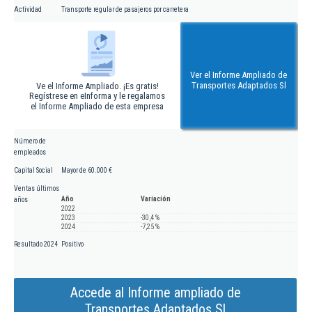
Actividad
Transporte regular de pasajeros por carretera
Ver el Informe Ampliado de
Transportes Adaptados Sl
Ve el Informe Ampliado. ¡Es gratis!
Regístrese en eInforma y le regalamos
el Informe Ampliado de esta empresa
Número de
empleados
Capital Social
Mayor de 60.000 €
Ventas últimos
Año
Variación
años
2022
2023
-30,4 %
2024
-7,25 %
Resultado 2024
Positivo
Accede al Informe ampliado de
Transportes Adaptados Sl