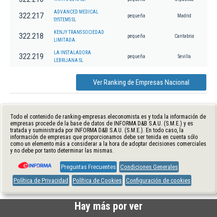
ADVANCED MEDICAL
322.217
pequeña
Madrid
SYSTEMS SL
KENJY TRANS SOCIEDAD
322.218
pequeña
Cantabria
LIMITADA.
LA INSTALADORA
322.219
pequeña
Sevilla
LEBRIJANA SL
Ver Ranking de Empresas Nacional
Todo el contenido de ranking-empresas.eleconomista.es y toda la información de
empresas procede de la base de datos de INFORMA D&B S.A.U. (S.M.E.) y es
tratada y suministrada por INFORMA D&B S.A.U. (S.M.E.). En todo caso, la
información de empresas que proporcionamos debe ser tenida en cuenta sólo
como un elemento más a considerar a la hora de adoptar decisiones comerciales
y no debe por tanto determinar las mismas.
Preguntas Frecuentes
Condiciones Generales
Política de Privacidad
Política de Cookies
Configuración de cookies
Hay más por ver