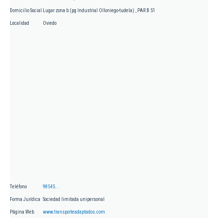
Domicilio Social
Lugar zona b (pg Industrial Olloniego-tudela) , PAR B 51
Localidad
Oviedo
Teléfono
98545...
Forma Jurídica
Sociedad limitada unipersonal
Página Web
www.transporteadaptados.com