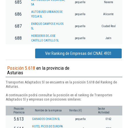
685
pequeña
Navarra
SA
AUTOBUSES URBANOS DE
686
pequeña
Alicante
YECLA SL
ENRIQUE CAMPOS E HIJOS
687
pequeña
Ciudad Real
SL
HEREDEROS DE JOSE
688
pequeña
Jaén
CASTILLO CASTILLO SL
Ver Ranking de Empresas del CNAE 4931
Posición 5.618
en la provincia de
Asturias
Transportes Adaptados Sl se encuentra en la posición 5.618 del Ranking de
Asturias.
A continuación podrá consultar la posición en el ranking de Transportes
Adaptados Sl y empresas con posiciones similares:
Posición
Sector
Nombre de la empresa
Ventas (€)
Provincia
Actividad
5.613
GANADOS CHACON SL
pequeña
0162
HOTEL PICOS DE EUROPA