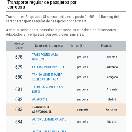
Transporte regular de pasajeros por
carretera
Transportes Adaptados Sl se encuentra en la posición 683 del Ranking del
sector Transporte regular de pasajeros por carretera.
A continuación podrá consultar la posición en el ranking de Transportes
Adaptados Sl y empresas con posiciones similares:
Posición
Nombre de la empresa
Ventas (€)
Provincia
Sector
TRANSPORTES MASA
678
pequeña
Cáceres
GOMEZ SL
679
EXCURSIONES PIN 2010 SL
pequeña
Cantabria
TAXI 10 MEDITERRANEA,
680
pequeña
Tarragona
SOCIEDAD LIMITADA.
TARRAGA MONTALBAN
681
pequeña
Alicante
BUS SL.
682
AU 2000 S. L.
pequeña
Madrid
TRANSPORTES
683
pequeña
Asturias
ADAPTADOS SL
AUTOPULLMANS PALACIO
684
pequeña
Bizkaia
SL
AUTOBUSES LA VILLAVESA,