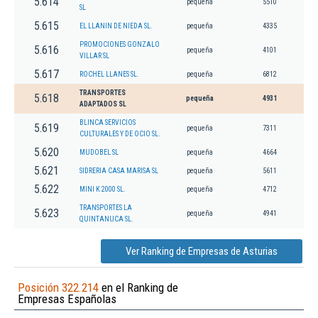
5.614
pequeña
5510
SL
5.615
EL LLANIN DE NIEDA SL.
pequeña
4335
PROMOCIONES GONZALO
5.616
pequeña
4101
VILLAR SL
5.617
ROCHEL LLANES SL.
pequeña
6812
TRANSPORTES
5.618
pequeña
4931
ADAPTADOS SL
BLINCA SERVICIOS
5.619
pequeña
7311
CULTURALES Y DE OCIO SL.
5.620
MUDOBEL SL
pequeña
4664
5.621
SIDRERIA CASA MARISA SL
pequeña
5611
5.622
MINI K 2000 SL.
pequeña
4712
TRANSPORTES LA
5.623
pequeña
4941
QUINTANUCA SL.
Ver Ranking de Empresas de Asturias
Posición 322.214
en el Ranking de
Empresas Españolas