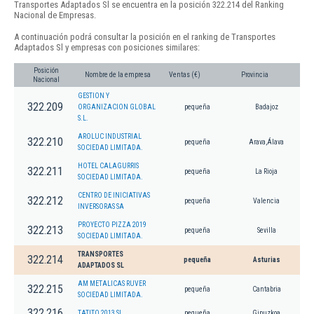
Transportes Adaptados Sl se encuentra en la posición 322.214 del Ranking
Nacional de Empresas.
A continuación podrá consultar la posición en el ranking de Transportes
Adaptados Sl y empresas con posiciones similares:
Posición
Nombre de la empresa
Ventas (€)
Provincia
Nacional
GESTION Y
322.209
ORGANIZACION GLOBAL
pequeña
Badajoz
S.L.
AROLUC INDUSTRIAL
322.210
pequeña
Arava,Álava
SOCIEDAD LIMITADA.
HOTEL CALAGURRIS
322.211
pequeña
La Rioja
SOCIEDAD LIMITADA.
CENTRO DE INICIATIVAS
322.212
pequeña
Valencia
INVERSORAS SA
PROYECTO PIZZA 2019
322.213
pequeña
Sevilla
SOCIEDAD LIMITADA.
TRANSPORTES
322.214
pequeña
Asturias
ADAPTADOS SL
AM METALICAS RUVER
322.215
pequeña
Cantabria
SOCIEDAD LIMITADA.
322.216
TATITO 2013 SL.
pequeña
Gipuzkoa