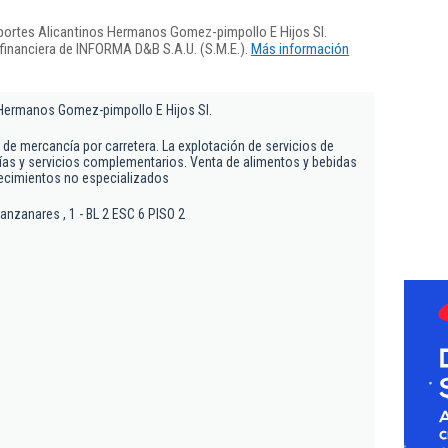
portes Alicantinos Hermanos Gomez-pimpollo E Hijos Sl.
 financiera de INFORMA D&B S.A.U. (S.M.E.).
Más información
 Hermanos Gomez-pimpollo E Hijos Sl.
e de mercancía por carretera. La explotación de servicios de
rías y servicios complementarios. Venta de alimentos y bebidas
lecimientos no especializados
anzanares , 1 - BL 2 ESC 6 PISO 2