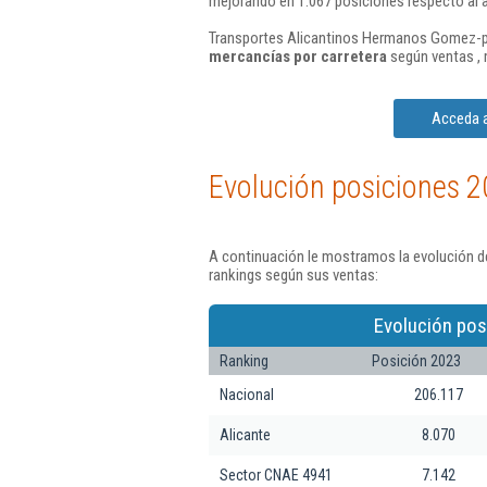
mejorando en 1.067 posiciones respecto al 
Transportes Alicantinos Hermanos Gomez-pim
mercancías por carretera
según ventas , 
Acceda a
Evolución posiciones 2
A continuación le mostramos la evolución d
rankings según sus ventas:
Evolución pos
Ranking
Posición 2023
Nacional
206.117
Alicante
8.070
Sector CNAE 4941
7.142