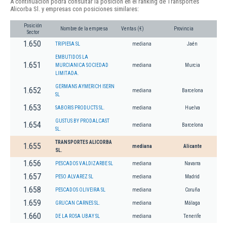
A continuación podrá consultar la posición en el ranking de Transportes
Alicorba Sl. y empresas con posiciones similares:
Posición
Nombre de la empresa
Ventas (€)
Provincia
Sector
1.650
TRIPIESA SL
mediana
Jaén
EMBUTIDOS LA
1.651
MURCIANICA SOCIEDAD
mediana
Murcia
LIMITADA.
GERMANS AYMERICH ISERN
1.652
mediana
Barcelona
SL
1.653
SABORIS PRODUCTS SL.
mediana
Huelva
GUSTUS BY PRODALCAST
1.654
mediana
Barcelona
SL.
TRANSPORTES ALICORBA
1.655
mediana
Alicante
SL.
1.656
PESCADOS VALDIZARBE SL
mediana
Navarra
1.657
PESO ALVAREZ SL
mediana
Madrid
1.658
PESCADOS OLIVEIRA SL
mediana
Coruña
1.659
GRUCAN CARNES SL.
mediana
Málaga
1.660
DE LA ROSA UBAY SL
mediana
Tenerife