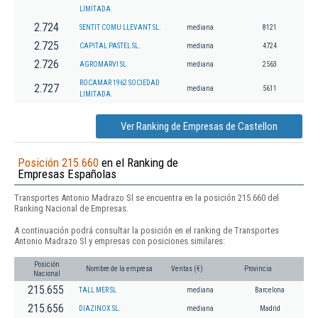
LIMITADA.
2.724
SENTIT COMU LLEVANT SL.
mediana
8121
2.725
CAPITAL PASTEL SL.
mediana
4724
2.726
AGROMARVI SL
mediana
2563
ROCAMAR 1962 SOCIEDAD
2.727
mediana
5611
LIMITADA.
Ver Ranking de Empresas de Castellon
Posición 215.660
en el Ranking de
Empresas Españolas
Transportes Antonio Madrazo Sl se encuentra en la posición 215.660 del
Ranking Nacional de Empresas.
A continuación podrá consultar la posición en el ranking de Transportes
Antonio Madrazo Sl y empresas con posiciones similares:
Posición
Nombre de la empresa
Ventas (€)
Provincia
Nacional
215.655
TALL MER SL
mediana
Barcelona
215.656
DIAZINOX SL.
mediana
Madrid