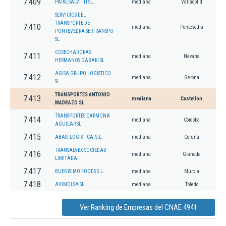
7.409
PAIRE SALVITTI SL.
mediana
Valladolid
SERVICIOS DEL
TRANSPORTE DE
7.410
mediana
Pontevedra
PONTEVEDRA-SERTRANSPO
SL
COSECHADORAS
7.411
mediana
Navarra
HERMANOS GABARI SL
AGISA GRUPO LOGISTICO
7.412
mediana
Gerona
SL.
TRANSPORTES ANTONIO
7.413
mediana
Castellon
MADRAZO SL
TRANSPORTES CARMONA
7.414
mediana
Córdoba
AGUILAR SL
7.415
ABASI LOGISTICA, S.L.
mediana
Coruña
TRANSALVEX SOCIEDAD
7.416
mediana
Granada
LIMITADA.
7.417
BUENISIMO FOODS S.L.
mediana
Murcia
7.418
AVIMOLSA SL.
mediana
Toledo
Ver Ranking de Empresas del CNAE 4941