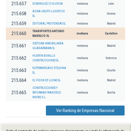
215.657
DOMINGUEZ E HIJOS SA
mediana
León
AGISA GRUPO LOGISTICO
215.658
mediana
Gerona
SL.
215.659
EDITORIAL PROTIENDAS SL
mediana
Madrid
TRANSPORTES ANTONIO
215.660
mediana
Castellon
MADRAZO SL
GESTORA INMOBILIARIA
215.661
mediana
Madrid
GUADARRAMA SL
HUERTA BONILLO
215.662
mediana
Valencia
CONSTRUCCIONES SL.
SUPERMERCADO ETELVINA
215.663
mediana
Coruña
SL.
215.664
EL FIGON DE LUCAS SL.
mediana
Madrid
CONSTRUCCIONES Y
215.665
REFORMAS FRANCISCO
mediana
Sevilla
RIVERO S.L.
Ver Ranking de Empresas Nacional