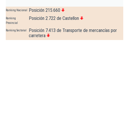
Posición 215.660
Ranking Nacional
Posición 2.722 de Castellon
Ranking
Provincial
Posición 7.413 de Transporte de mercancías por
Ranking Sectorial
carretera