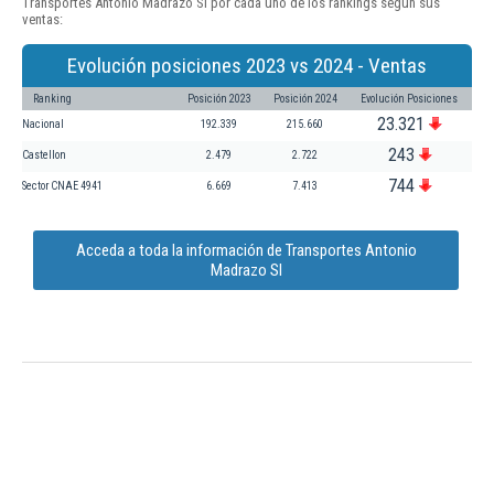
Transportes Antonio Madrazo Sl por cada uno de los rankings según sus
ventas:
Evolución posiciones 2023 vs 2024 - Ventas
Ranking
Posición 2023
Posición 2024
Evolución Posiciones
23.321
Nacional
192.339
215.660
243
Castellon
2.479
2.722
744
Sector CNAE 4941
6.669
7.413
Acceda a toda la información de Transportes Antonio
Madrazo Sl