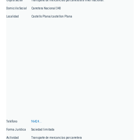
Objeto Social
Transporte de mercancías por carretera a nivel nacional.
Domicilio Social
Carretera Nacional 340
Localidad
Castello Plana/castellon Plana
Teléfono
96424...
Forma Jurídica
Sociedad limitada
Actividad
Transporte de mercancías por carretera