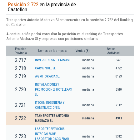
Posición 2.722
en la provincia de
Castellon
Transportes Antonio Madrazo Sl se encuentra en la posición 2.722 del Ranking
de Castellon.
A continuación podrá consultar la posición en el ranking de Transportes
Antonio Madrazo Sl y empresas con posiciones similares:
Posición
Sector
Nombre de la empresa
Ventas (€)
Provincia
Actividad
2.717
INVERSIONES MILLARS 3 SL.
mediana
6421
2.718
CARNS NOEL SL.
mediana
4722
2.719
AGROTORRASA SL.
mediana
0123
INSTALACIONES Y
2.720
PROMOCIONES HOTELERAS
mediana
5510
SL
ITECON INGENIERIA Y
2.721
mediana
7112
CONSTRUCCION SL
TRANSPORTES ANTONIO
2.722
mediana
4941
MADRAZO SL
LABORITEC SERVICIOS
INTEGRALES DE
2.723
mediana
3312
LABORATORIO SOCIEDAD