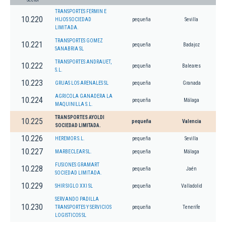
TRANSPORTES FERMIN E
10.220
HIJOS SOCIEDAD
pequeña
Sevilla
LIMITADA.
TRANSPORTES GOMEZ
10.221
pequeña
Badajoz
SANABRIA SL
TRANSPORTES ANDRAUET,
10.222
pequeña
Baleares
S.L.
10.223
GRUAS LOS ARENALES SL
pequeña
Granada
AGRICOLA GANADERA LA
10.224
pequeña
Málaga
MAQUINILLA S.L.
TRANSPORTES AYOLDI
10.225
pequeña
Valencia
SOCIEDAD LIMITADA.
10.226
HEREMOR S.L.
pequeña
Sevilla
10.227
MARBECLEAR SL.
pequeña
Málaga
FUSIONES GRAMART
10.228
pequeña
Jaén
SOCIEDAD LIMITADA.
10.229
SHIR SIGLO XXI SL
pequeña
Valladolid
SERVANDO PADILLA
10.230
TRANSPORTES Y SERVICIOS
pequeña
Tenerife
LOGISTICOS SL