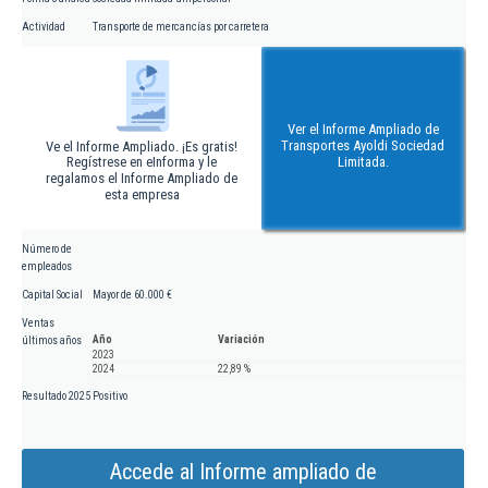
Actividad
Transporte de mercancías por carretera
Ver el Informe Ampliado de
Transportes Ayoldi Sociedad
Ve el Informe Ampliado. ¡Es gratis!
Regístrese en eInforma y le
Limitada.
regalamos el Informe Ampliado de
esta empresa
Número de
empleados
Capital Social
Mayor de 60.000 €
Ventas
Año
Variación
últimos años
2023
2024
22,89 %
Resultado 2025
Positivo
Accede al Informe ampliado de