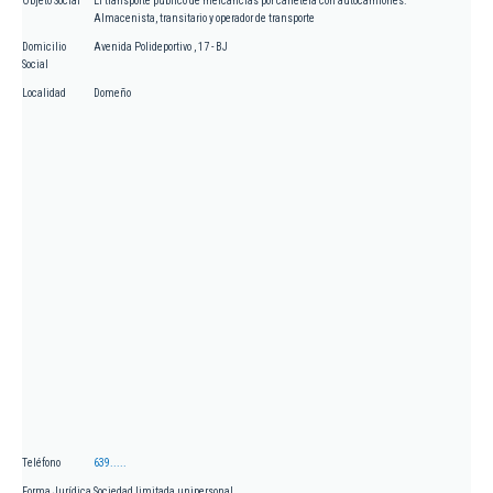
Objeto Social
El transporte público de mercancías por carretera con autocamiones.
Almacenista, transitario y operador de transporte
Domicilio
Avenida Polideportivo , 17 - BJ
Social
Localidad
Domeño
Teléfono
639.....
Forma Jurídica
Sociedad limitada unipersonal