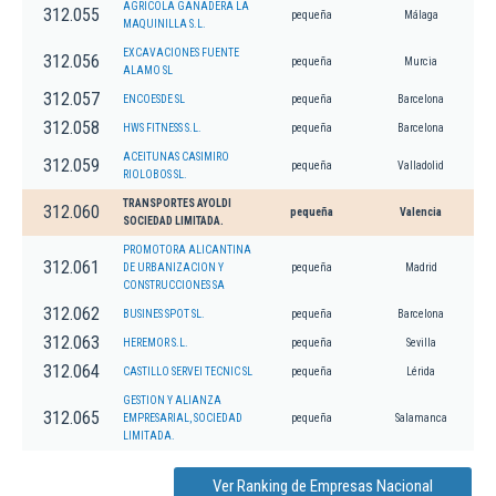
AGRICOLA GANADERA LA
312.055
pequeña
Málaga
MAQUINILLA S.L.
EXCAVACIONES FUENTE
312.056
pequeña
Murcia
ALAMO SL
312.057
ENCOESDE SL
pequeña
Barcelona
312.058
HWS FITNESS S.L.
pequeña
Barcelona
ACEITUNAS CASIMIRO
312.059
pequeña
Valladolid
RIOLOBOS SL.
TRANSPORTES AYOLDI
312.060
pequeña
Valencia
SOCIEDAD LIMITADA.
PROMOTORA ALICANTINA
312.061
DE URBANIZACION Y
pequeña
Madrid
CONSTRUCCIONES SA
312.062
BUSINES SPOT SL.
pequeña
Barcelona
312.063
HEREMOR S.L.
pequeña
Sevilla
312.064
CASTILLO SERVEI TECNIC SL
pequeña
Lérida
GESTION Y ALIANZA
312.065
EMPRESARIAL, SOCIEDAD
pequeña
Salamanca
LIMITADA.
Ver Ranking de Empresas Nacional