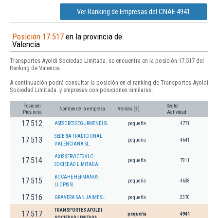
Ver Ranking de Empresas del CNAE 4941
Posición 17.517
en la provincia de
Valencia
Transportes Ayoldi Sociedad Limitada. se encuentra en la posición 17.517 del
Ranking de Valencia.
A continuación podrá consultar la posición en el ranking de Transportes Ayoldi
Sociedad Limitada. y empresas con posiciones similares:
Posición
Sector
Nombre de la empresa
Ventas (€)
Provincia
Actividad
17.512
ASESORES SEGURMENDI SL
pequeña
4771
SEDERIA TRADICIONAL
17.513
pequeña
4641
VALENCIANA SL.
AXIS SERVICES VLC
17.514
pequeña
7911
SOCIEDAD LIMITADA.
BOCAHE HERMANOS
17.515
pequeña
4638
LLOPIS SL
17.516
GRAVERA SAN JAIME SL
pequeña
2370
TRANSPORTES AYOLDI
17.517
pequeña
4941
SOCIEDAD LIMITADA.