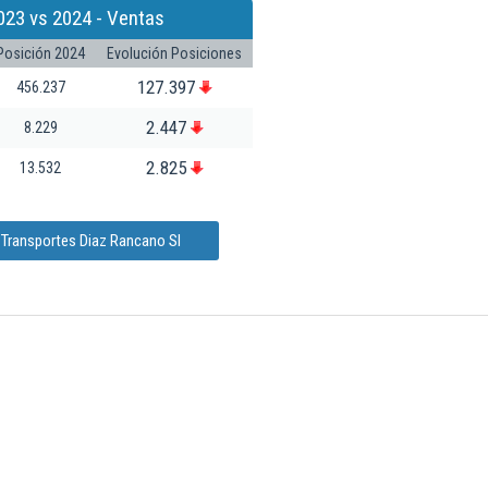
023 vs 2024 - Ventas
Posición 2024
Evolución Posiciones
127.397
456.237
2.447
8.229
2.825
13.532
 Transportes Diaz Rancano Sl