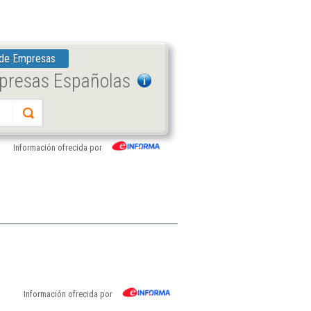
 de Empresas
mpresas Españolas
Información ofrecida por
Información ofrecida por