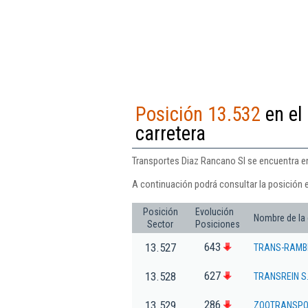
Posición 13.532
en el
carretera
Transportes Diaz Rancano Sl se encuentra en
A continuación podrá consultar la posición 
Posición
Evolución
Nombre de la
Sector
Posiciones
643
13.527
TRANS-RAMB
627
13.528
TRANSREIN S.
286
13.529
ZOOTRANSPOR