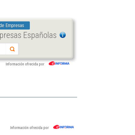
 de Empresas
mpresas Españolas
Información ofrecida por
Información ofrecida por