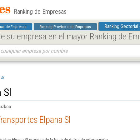
Ranking de Empresas
Ranking Sectorial
nal de Empresas
Ranking Provincial de Empresas
 de su empresa en el mayor Ranking de E
 Sl
 Sl
puzkoa
ransportes Elpana Sl
ortes Elpana Sl procede de la base de datos de información