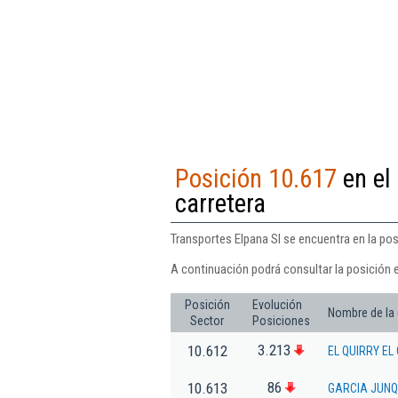
Posición 10.617
en el
carretera
Transportes Elpana Sl se encuentra en la pos
A continuación podrá consultar la posición e
Posición
Evolución
Nombre de la
Sector
Posiciones
3.213
10.612
EL QUIRRY EL
86
10.613
GARCIA JUNQ