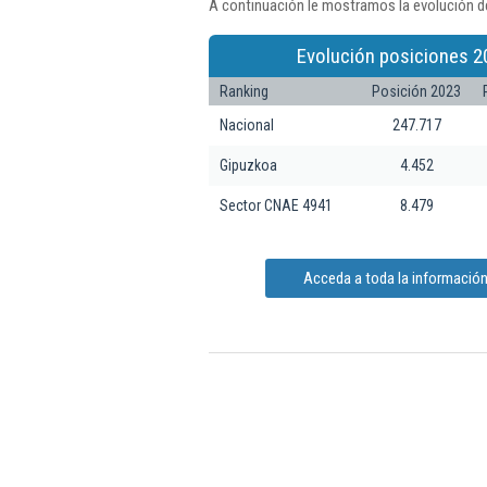
A continuación le mostramos la evolución de
Evolución posiciones 2
Ranking
Posición 2023
Nacional
247.717
Gipuzkoa
4.452
Sector CNAE 4941
8.479
Acceda a toda la información