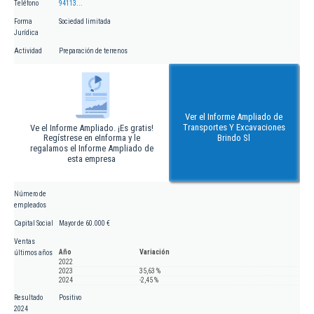
Teléfono
94113...
Forma
Sociedad limitada
Jurídica
Actividad
Preparación de terrenos
Ver el Informe Ampliado de
Transportes Y Excavaciones
Ve el Informe Ampliado. ¡Es gratis!
Regístrese en eInforma y le
Brindo Sl
regalamos el Informe Ampliado de
esta empresa
Número de
empleados
Capital Social
Mayor de 60.000 €
Ventas
Año
Variación
últimos años
2022
2023
35,63 %
2024
-2,45 %
Resultado
Positivo
2024