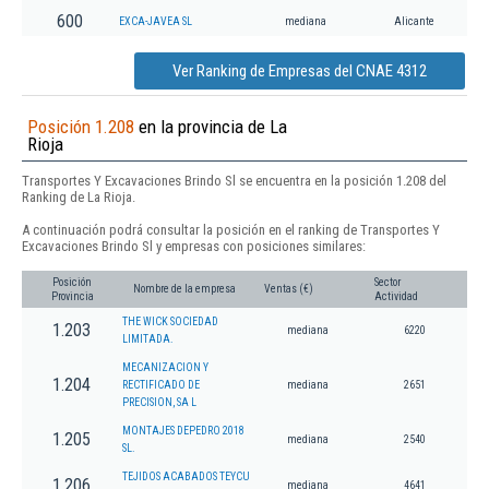
600
EXCA-JAVEA SL
mediana
Alicante
Ver Ranking de Empresas del CNAE 4312
Posición 1.208
en la provincia de La
Rioja
Transportes Y Excavaciones Brindo Sl se encuentra en la posición 1.208 del
Ranking de La Rioja.
A continuación podrá consultar la posición en el ranking de Transportes Y
Excavaciones Brindo Sl y empresas con posiciones similares:
Posición
Sector
Nombre de la empresa
Ventas (€)
Provincia
Actividad
THE WICK SOCIEDAD
1.203
mediana
6220
LIMITADA.
MECANIZACION Y
1.204
RECTIFICADO DE
mediana
2651
PRECISION, SA L
MONTAJES DEPEDRO 2018
1.205
mediana
2540
SL.
TEJIDOS ACABADOS TEYCU
1.206
mediana
4641