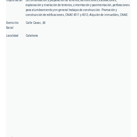
Objeto Social
La consolidación y preparación de terrenos, demoliciones, excavaciones,
explanación y nivelación de terrenos, cimentación y pavimentación, perforaciones
para alumbramiento y en general trabajos de construcción. Promoción y
construcción de edificaciones, CNAE 4311 y 4312; Alquiler de inmuebles, CNAE.
Domicilio
Calle Cavas , 60
Social
Localidad
Calahorra