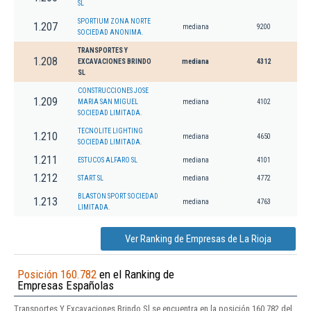
SL
SPORTIUM ZONA NORTE
1.207
mediana
9200
SOCIEDAD ANONIMA.
TRANSPORTES Y
1.208
EXCAVACIONES BRINDO
mediana
4312
SL
CONSTRUCCIONES JOSE
1.209
MARIA SAN MIGUEL
mediana
4102
SOCIEDAD LIMITADA.
TECNOLITE LIGHTING
1.210
mediana
4650
SOCIEDAD LIMITADA.
1.211
ESTUCOS ALFARO SL
mediana
4101
1.212
START SL
mediana
4772
BLASTON SPORT SOCIEDAD
1.213
mediana
4763
LIMITADA.
Ver Ranking de Empresas de La Rioja
Posición 160.782
en el Ranking de
Empresas Españolas
Transportes Y Excavaciones Brindo Sl se encuentra en la posición 160.782 del