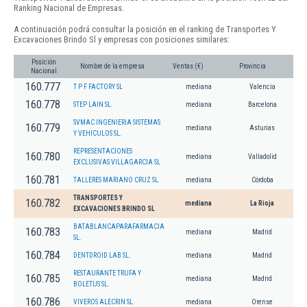
Ranking Nacional de Empresas.
A continuación podrá consultar la posición en el ranking de Transportes Y
Excavaciones Brindo Sl y empresas con posiciones similares:
Posición
Nombre de la empresa
Ventas (€)
Provincia
Nacional
160.777
T P F FACTORY SL
mediana
Valencia
160.778
STEP LAIN SL.
mediana
Barcelona
SVMAC INGENIERIA SISTEMAS
160.779
mediana
Asturias
Y VEHICULOS SL.
REPRESENTACIONES
160.780
mediana
Valladolid
EXCLUSIVAS VILLAGARCIA SL
160.781
TALLERES MARIANO CRUZ SL
mediana
Córdoba
TRANSPORTES Y
160.782
mediana
La Rioja
EXCAVACIONES BRINDO SL
BATABLANCAPARAFARMACIA
160.783
mediana
Madrid
SL.
160.784
DENTDROID LAB SL.
mediana
Madrid
RESTAURANTE TRUFA Y
160.785
mediana
Madrid
BOLETUS SL.
160.786
VIVEROS ALECRIN SL
mediana
Orense