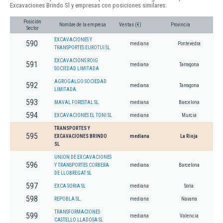
Excavaciones Brindo Sl y empresas con posiciones similares:
Posición
Nombre de la empresa
Ventas (€)
Provincia
Sector
EXCAVACIONES Y
590
mediana
Pontevedra
TRANSPORTES EUROTUI SL
EXCAVACIONS ROIG
591
mediana
Tarragona
SOCIEDAD LIMITADA
AGROGALGO SOCIEDAD
592
mediana
Tarragona
LIMITADA.
593
MAVAL FORESTAL SL.
mediana
Barcelona
594
EXCAVACIONES EL TONI SL
mediana
Murcia
TRANSPORTES Y
595
EXCAVACIONES BRINDO
mediana
La Rioja
SL
UNION DE EXCAVACIONES
596
Y TRANSPORTES CORBERA
mediana
Barcelona
DE LLOBREGAT SL
597
EXCA SORIA SL
mediana
Soria
598
REPOBLA SL.
mediana
Navarra
TRANSFORMACIONES
599
mediana
Valencia
CASTELLO LLADOSA SL