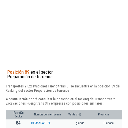
Posición 89
en el sector
Preparación de terrenos
Transportes Y Excavaciones Fuengitrans Sl se encuentra en la posición 89 del
Ranking del sector Preparación de terrenos.
A continuación podrá consultar la posición en el ranking de Transportes Y
Excavaciones Fuengitrans Sl y empresas con posiciones similares:
Posición
Nombre de la empresa
Ventas (€)
Provincia
Sector
84
HERMACASTI SL
grande
Granada