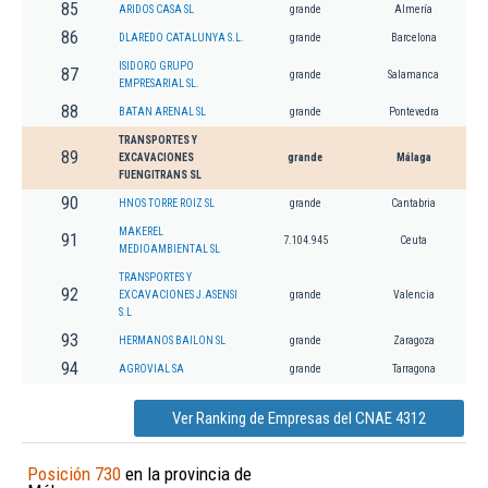
85
ARIDOS CASA SL
grande
Almería
86
DLAREDO CATALUNYA S.L.
grande
Barcelona
ISIDORO GRUPO
87
grande
Salamanca
EMPRESARIAL SL.
88
BATAN ARENAL SL
grande
Pontevedra
TRANSPORTES Y
89
EXCAVACIONES
grande
Málaga
FUENGITRANS SL
90
HNOS TORRE ROIZ SL
grande
Cantabria
MAKEREL
91
7.104.945
Ceuta
MEDIOAMBIENTAL SL
TRANSPORTES Y
92
EXCAVACIONES J.ASENSI
grande
Valencia
S.L
93
HERMANOS BAILON SL
grande
Zaragoza
94
AGROVIAL SA
grande
Tarragona
Ver Ranking de Empresas del CNAE 4312
Posición 730
en la provincia de