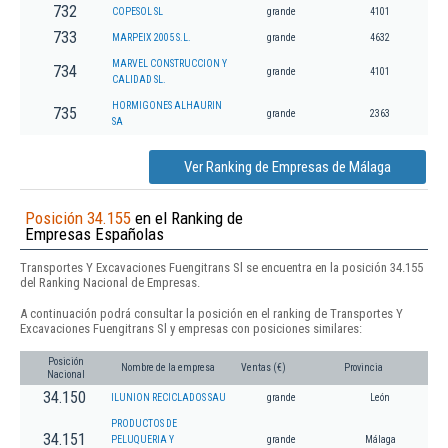
732
COPESOL SL
grande
4101
733
MARPEIX 2005 S.L.
grande
4632
MARVEL CONSTRUCCION Y
734
grande
4101
CALIDAD SL.
HORMIGONES ALHAURIN
735
grande
2363
SA
Ver Ranking de Empresas de Málaga
Posición 34.155
en el Ranking de
Empresas Españolas
Transportes Y Excavaciones Fuengitrans Sl se encuentra en la posición 34.155
del Ranking Nacional de Empresas.
A continuación podrá consultar la posición en el ranking de Transportes Y
Excavaciones Fuengitrans Sl y empresas con posiciones similares:
Posición
Nombre de la empresa
Ventas (€)
Provincia
Nacional
34.150
ILUNION RECICLADOS SAU
grande
León
PRODUCTOS DE
34.151
PELUQUERIA Y
grande
Málaga