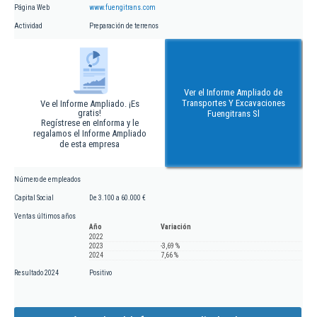
Página Web
www.fuengitrans.com
Actividad
Preparación de terrenos
Ver el Informe Ampliado de
Transportes Y Excavaciones
Ve el Informe Ampliado. ¡Es
gratis!
Fuengitrans Sl
Regístrese en eInforma y le
regalamos el Informe Ampliado
de esta empresa
Número de empleados
Capital Social
De 3.100 a 60.000 €
Ventas últimos años
Año
Variación
2022
2023
-3,69 %
2024
7,66 %
Resultado 2024
Positivo