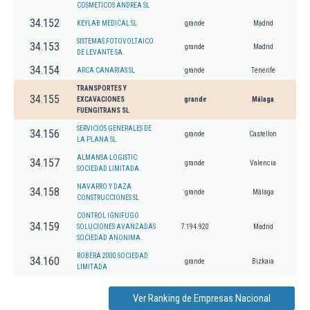
COSMETICOS ANDREA SL
34.152
KEYLAB MEDICAL SL
grande
Madrid
SISTEMAS FOTOVOLTAICO
34.153
grande
Madrid
DE LEVANTE SA.
34.154
ARCA CANARIAS SL
grande
Tenerife
TRANSPORTES Y
34.155
EXCAVACIONES
grande
Málaga
FUENGITRANS SL
SERVICIOS GENERALES DE
34.156
grande
Castellon
LA PLANA SL.
ALMANSA LOGISTIC
34.157
grande
Valencia
SOCIEDAD LIMITADA.
NAVARRO Y DAZA
34.158
grande
Málaga
CONSTRUCCIONES SL
CONTROL IGNIFUGO
34.159
SOLUCIONES AVANZADAS
7.194.920
Madrid
SOCIEDAD ANONIMA.
ROBERA 2000 SOCIEDAD
34.160
grande
Bizkaia
LIMITADA
Ver Ranking de Empresas Nacional