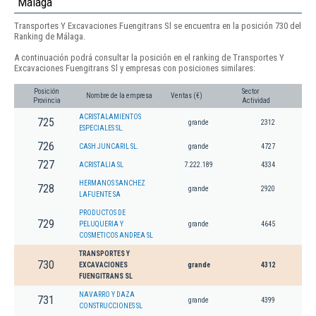
Málaga
Transportes Y Excavaciones Fuengitrans Sl se encuentra en la posición 730 del
Ranking de Málaga.
A continuación podrá consultar la posición en el ranking de Transportes Y
Excavaciones Fuengitrans Sl y empresas con posiciones similares:
Posición
Sector
Nombre de la empresa
Ventas (€)
Provincia
Actividad
ACRISTALAMIENTOS
725
grande
2312
ESPECIALES SL.
726
CASH JUNCARIL SL.
grande
4727
727
ACRISTALIA SL
7.222.189
4334
HERMANOS SANCHEZ
728
grande
2920
LAFUENTE SA
PRODUCTOS DE
729
PELUQUERIA Y
grande
4645
COSMETICOS ANDREA SL
TRANSPORTES Y
730
EXCAVACIONES
grande
4312
FUENGITRANS SL
NAVARRO Y DAZA
731
grande
4399
CONSTRUCCIONES SL