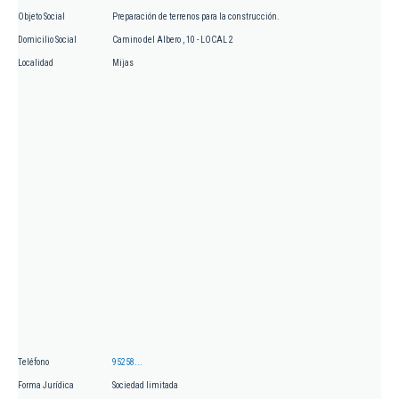
Objeto Social
Preparación de terrenos para la construcción.
Domicilio Social
Camino del Albero , 10 - LOCAL 2
Localidad
Mijas
Teléfono
95258...
Forma Jurídica
Sociedad limitada