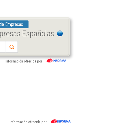
 de Empresas
mpresas Españolas
Información ofrecida por
Información ofrecida por