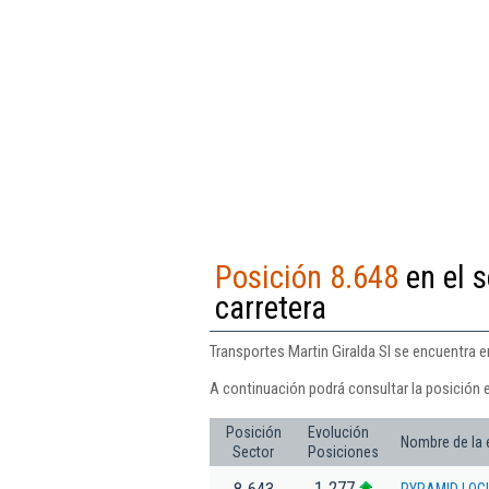
Posición 8.648
en el s
carretera
Transportes Martin Giralda Sl se encuentra e
A continuación podrá consultar la posición e
Posición
Evolución
Nombre de la
Sector
Posiciones
1.277
8.643
PYRAMID LOGI