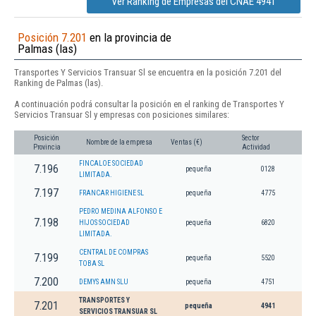
Ver Ranking de Empresas del CNAE 4941
Posición 7.201
en la provincia de
Palmas (las)
Transportes Y Servicios Transuar Sl se encuentra en la posición 7.201 del
Ranking de Palmas (las).
A continuación podrá consultar la posición en el ranking de Transportes Y
Servicios Transuar Sl y empresas con posiciones similares:
Posición
Sector
Nombre de la empresa
Ventas (€)
Provincia
Actividad
FINCALOE SOCIEDAD
7.196
pequeña
0128
LIMITADA.
7.197
FRANCAR HIGIENE SL
pequeña
4775
PEDRO MEDINA ALFONSO E
7.198
HIJOS SOCIEDAD
pequeña
6820
LIMITADA.
CENTRAL DE COMPRAS
7.199
pequeña
5520
TOBA SL
7.200
DEMYS AMN SLU
pequeña
4751
TRANSPORTES Y
7.201
pequeña
4941
SERVICIOS TRANSUAR SL