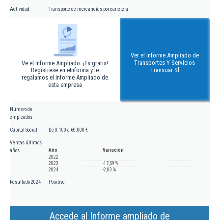
Actividad
Transporte de mercancías por carretera
Ver el Informe Ampliado de
Transportes Y Servicios
Ve el Informe Ampliado. ¡Es gratis!
Regístrese en eInforma y le
Transuar Sl
regalamos el Informe Ampliado de
esta empresa
Número de
empleados
Capital Social
De 3.100 a 60.000 €
Ventas últimos
Año
Variación
años
2022
2023
-17,59 %
2024
-2,03 %
Resultado 2024
Positivo
Accede al Informe ampliado de