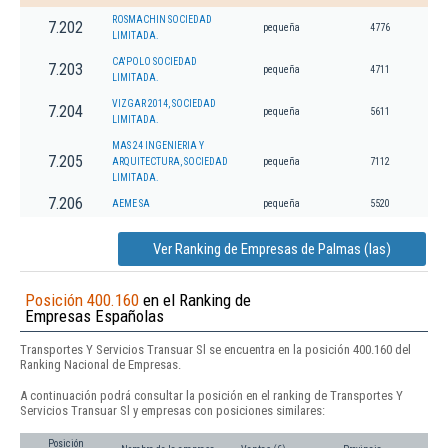
ROSMACHIN SOCIEDAD
7.202
pequeña
4776
LIMITADA.
CA'POLO SOCIEDAD
7.203
pequeña
4711
LIMITADA.
VIZGAR 2014, SOCIEDAD
7.204
pequeña
5611
LIMITADA.
MAS 24 INGENIERIA Y
7.205
ARQUITECTURA, SOCIEDAD
pequeña
7112
LIMITADA.
7.206
AEME SA
pequeña
5520
Ver Ranking de Empresas de Palmas (las)
Posición 400.160
en el Ranking de
Empresas Españolas
Transportes Y Servicios Transuar Sl se encuentra en la posición 400.160 del
Ranking Nacional de Empresas.
A continuación podrá consultar la posición en el ranking de Transportes Y
Servicios Transuar Sl y empresas con posiciones similares:
Posición