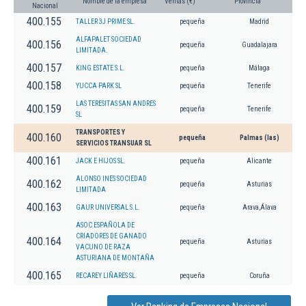
Nombre de la empresa
Ventas (€)
Provincia
Nacional
400.155
TALLER 3J PRIME SL.
pequeña
Madrid
ALFAPALET SOCIEDAD
400.156
pequeña
Guadalajara
LIMITADA.
400.157
KING ESTATE S.L.
pequeña
Málaga
400.158
YUCCA PARK SL
pequeña
Tenerife
LAS TERESITAS SAN ANDRES
400.159
pequeña
Tenerife
SL
TRANSPORTES Y
400.160
pequeña
Palmas (las)
SERVICIOS TRANSUAR SL
400.161
JACK E HIJOS SL.
pequeña
Alicante
ALONSO INES SOCIEDAD
400.162
pequeña
Asturias
LIMITADA
400.163
GAUR UNIVERSAL S.L.
pequeña
Arava,Álava
ASOC ESPAÑOLA DE
CRIADORES DE GANADO
400.164
pequeña
Asturias
VACUNO DE RAZA
ASTURIANA DE MONTAÑA
400.165
RECAREY LIÑARES SL.
pequeña
Coruña