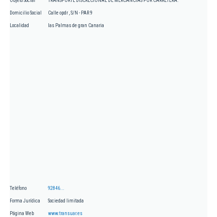
Objeto Social
TRANSPORTE DISCRECIONAL DE MERCANCIAS POR CARRETERA.
Domicilio Social
Calle opdr , S/N - PAR 9
Localidad
las Palmas de gran Canaria
Teléfono
92846...
Forma Jurídica
Sociedad limitada
Página Web
www.transuar.es