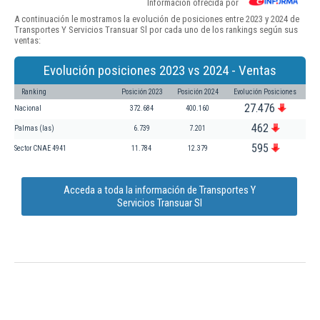
Información ofrecida por
A continuación le mostramos la evolución de posiciones entre 2023 y 2024 de
Transportes Y Servicios Transuar Sl por cada uno de los rankings según sus
ventas:
Evolución posiciones 2023 vs 2024 - Ventas
Ranking
Posición 2023
Posición 2024
Evolución Posiciones
27.476
Nacional
372.684
400.160
462
Palmas (las)
6.739
7.201
595
Sector CNAE 4941
11.784
12.379
Acceda a toda la información de Transportes Y
Servicios Transuar Sl