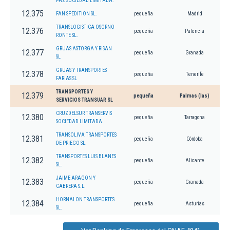
PAZ SOCIEDAD LIMITADA.
12.375
FAN SPEDITION SL.
pequeña
Madrid
TRANSLOGISTICA OSORNO
12.376
pequeña
Palencia
RONTE SL.
GRUAS ASTORGA Y RISAN
12.377
pequeña
Granada
SL
GRUAS Y TRANSPORTES
12.378
pequeña
Tenerife
FARIAS SL
TRANSPORTES Y
12.379
pequeña
Palmas (las)
SERVICIOS TRANSUAR SL
CRUZDELSUR TRANSERVIS
12.380
pequeña
Tarragona
SOCIEDAD LIMITADA.
TRANSOLIVA TRANSPORTES
12.381
pequeña
Córdoba
DE PRIEGO SL.
TRANSPORTES LUIS BLANES
12.382
pequeña
Alicante
SL.
JAIME ARAGON Y
12.383
pequeña
Granada
CABRERA S.L.
HORNALON TRANSPORTES
12.384
pequeña
Asturias
SL.