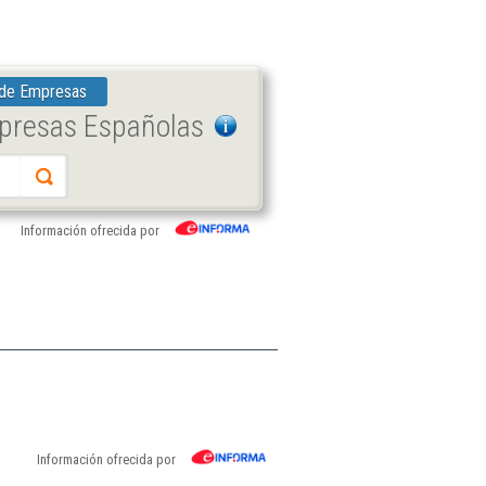
 de Empresas
mpresas Españolas
Información ofrecida por
Información ofrecida por