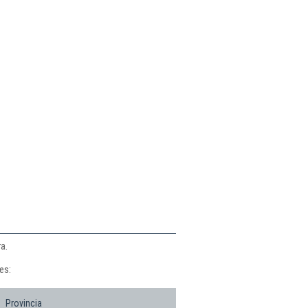
a.
es:
Provincia