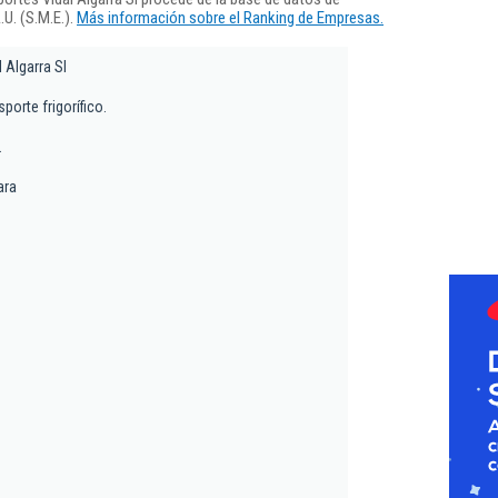
U. (S.M.E.).
Más información sobre el Ranking de Empresas.
 Algarra Sl
porte frigorífico.
2
ara