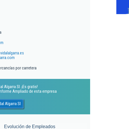
a
om
idalalgarra.es
garra.com
rcancías por carretera
 Algarra Sl. ¡Es gratis!
 Informe Ampliado de esta empresa
al Algarra Sl
Evolución de Empleados