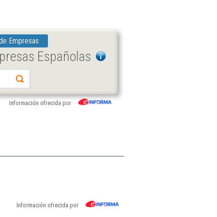
 de Empresas
mpresas Españolas
Información ofrecida por
Información ofrecida por