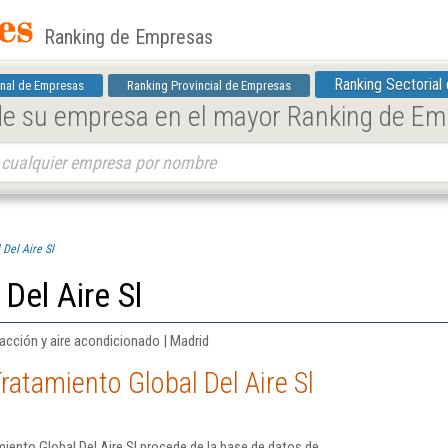
Ranking de Empresas
Ranking Sectorial
nal de Empresas
Ranking Provincial de Empresas
 de su empresa en el mayor Ranking de E
Del Aire Sl
Del Aire Sl
acción y aire acondicionado | Madrid
ratamiento Global Del Aire Sl
iento Global Del Aire Sl procede de la base de datos de