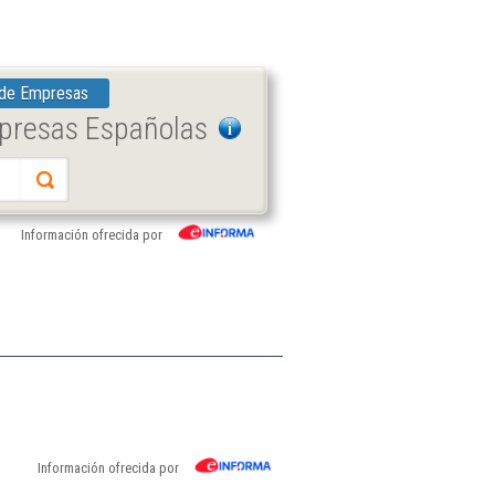
 de Empresas
mpresas Españolas
Información ofrecida por
Información ofrecida por