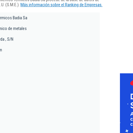
U. (S.M.E.).
Más información sobre el Ranking de Empresas.
ermicos Badia Sa
mico de metales
rda , S/N
rn