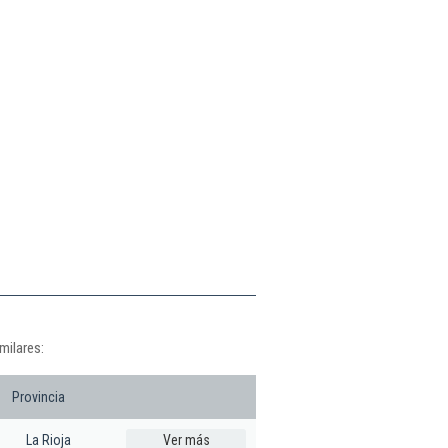
milares:
Provincia
La Rioja
Ver más