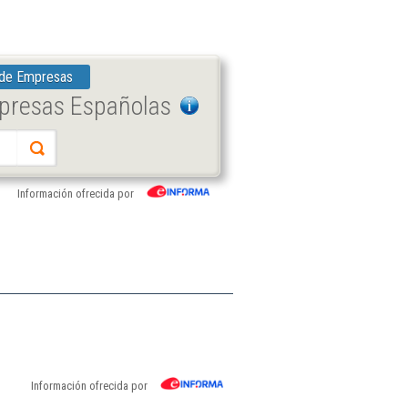
 de Empresas
mpresas Españolas
Información ofrecida por
Información ofrecida por