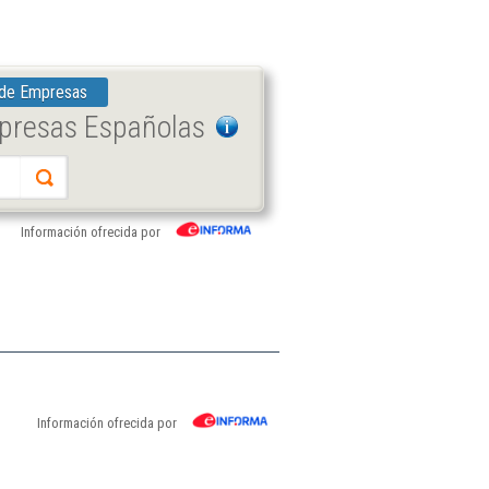
 de Empresas
mpresas Españolas
Información ofrecida por
Información ofrecida por