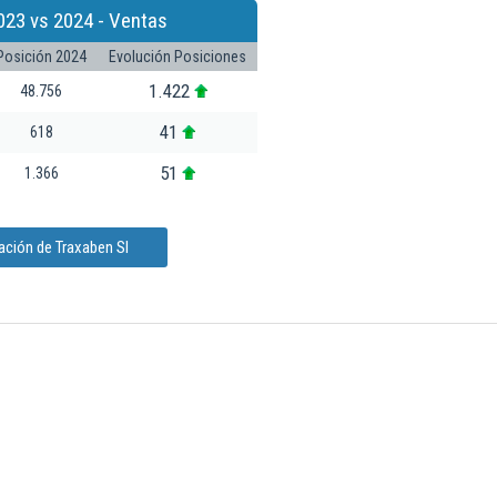
023 vs 2024 - Ventas
Posición 2024
Evolución Posiciones
1.422
48.756
41
618
51
1.366
ación de Traxaben Sl