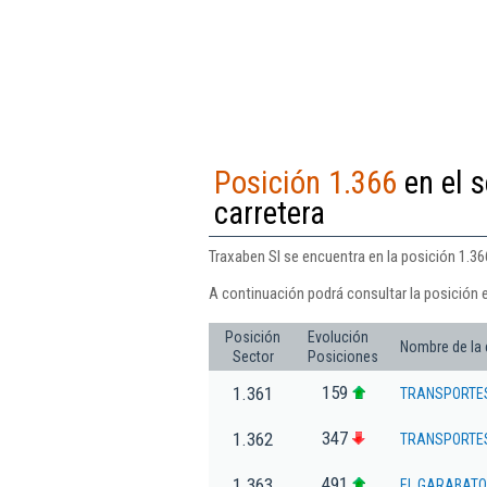
Posición 1.366
en el s
carretera
Traxaben Sl se encuentra en la posición 1.36
A continuación podrá consultar la posición e
Posición
Evolución
Nombre de la
Sector
Posiciones
159
1.361
TRANSPORTES
347
1.362
TRANSPORTES
491
1.363
EL GARABATO 