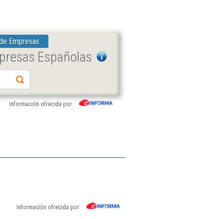
 de Empresas
mpresas Españolas
Información ofrecida por
Información ofrecida por