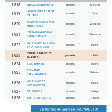
1.818
NESCLA ARGENTONA SL
pequeña
Barcelona
AGROPECUARIA GRACIA
1.819
pequeña
Teruel
VALERO SL
SERVICIOS AGRICOLAS EL
1.820
pequeña
Valladolid
HENAR S.L.N.E.
TRABAJOS AGRICOLAS
1.821
pequeña
Salamanca
SANTA TERESA S.L.
AGRUPACION AGRICOLA
1.822
pequeña
Madrid
LA SANGUIJUELA SL
TREBALLS AGRICOLES
1.823
pequeña
Lérida
MARSAL SL
1.824
EL ESPESINAR SL.
pequeña
Madrid
FORMATGES
1.825
pequeña
Baleares
TRAMUNTANA SL.
AGROPECUARIA
1.826
pequeña
Madrid
GUADALIMAR SL
1.827
VALEROSO S.L.
pequeña
Badajoz
1.828
SAKITEL INVERSION SL.
pequeña
Huesca
Ver Ranking de Empresas del CNAE 0150