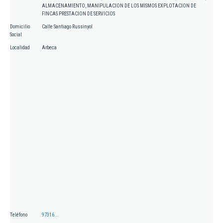
ALMACENAMIENTO, MANIPULACION DE LOS MISMOS EXPLOTACION DE
FINCAS PRESTACION DE SERVICIOS
Domicilio
Calle Santiago Russinyol
Social
Localidad
Arbeca
Teléfono
97316...