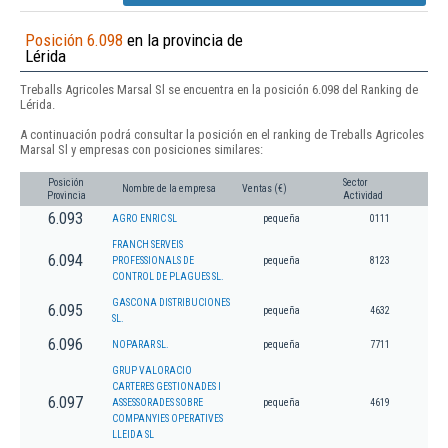
Posición 6.098
en la provincia de
Lérida
Treballs Agricoles Marsal Sl se encuentra en la posición 6.098 del Ranking de
Lérida.
A continuación podrá consultar la posición en el ranking de Treballs Agricoles
Marsal Sl y empresas con posiciones similares:
Posición
Sector
Nombre de la empresa
Ventas (€)
Provincia
Actividad
6.093
AGRO ENRIC SL
pequeña
0111
FRANCH SERVEIS
6.094
PROFESSIONALS DE
pequeña
8123
CONTROL DE PLAGUES SL.
GASCONA DISTRIBUCIONES
6.095
pequeña
4632
SL.
6.096
NOPARAR SL.
pequeña
7711
GRUP VALORACIO
CARTERES GESTIONADES I
6.097
ASSESSORADES SOBRE
pequeña
4619
COMPANYIES OPERATIVES
LLEIDA SL