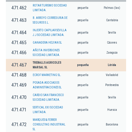
ROTAR TURISMO SOCIEDAD
471.462
pequeña
Palmas (las)
LIMITADA.
B. ARROYO CORREDURIA DE
471.463
pequeña
Cantabria
SEGUROS S.L.
INJERTO CAPILAR SEVILLA
471.464
pequeña
Sevilla
J.J SOCIEDAD LIMITADA.
471.465
GANADERA HELYAN SL
pequeña
Cáceres
AÑOTA INVERSIONES
471.466
pequeña
Zaragoza
SOCIEDAD LIMITADA.
TREBALLS AGRICOLES
471.467
pequeña
Lérida
MARSAL SL
471.468
ECROF MARKETING SL.
pequeña
Valladolid
POSADA ASOCIADOS
471.469
pequeña
Pontevedra
ADMINISTRACIONES SL
CARDIO SAN FRANCISCO
471.470
pequeña
Sevilla
SOCIEDAD LIMITADA.
SERTICAL XXI SOCIEDAD
471.471
pequeña
Huesca
LIMITADA.
MARQUES & FERRER
471.472
CONSULTING INDUSTRIAL
pequeña
Barcelona
SL