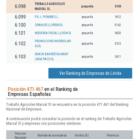
TREBALLS AGRICOLES
6.098
pequeña
0150
MARSAL SL
6.099
P.X.J. PIFARRE S.L.
pequeña
1812
6.100
GRANJES LLORENS SL
pequeña
0162
6.101
ASESORIA FISCAL LLEIDA SL
pequeña
6920
PROMOCIONS INVERSOLAR
6.102
pequeña
3512
65 SL
SNACK BAR-RESTAURANT
6.103
pequeña
5611
CASA PACO SL
Ver Ranking de Empresas de Lérida
Posición 471.467
en el Ranking de
Empresas Españolas
Treballs Agricoles Marsal Sl se encuentra en la posición 471.467 del Ranking
Nacional de Empresas.
A continuación podrá consultar la posición en el ranking de Treballs Agricoles
Marsal Sl y empresas con posiciones similares:
Posición
Nombre de la empresa
Ventas (€)
Provincia
Nacional