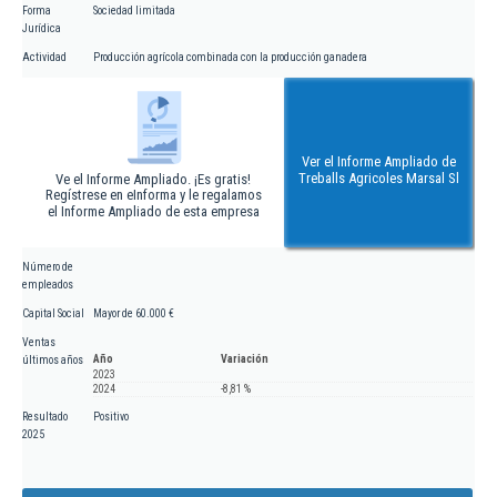
Forma
Sociedad limitada
Jurídica
Actividad
Producción agrícola combinada con la producción ganadera
Ver el Informe Ampliado de
Treballs Agricoles Marsal Sl
Ve el Informe Ampliado. ¡Es gratis!
Regístrese en eInforma y le regalamos
el Informe Ampliado de esta empresa
Número de
empleados
Capital Social
Mayor de 60.000 €
Ventas
Año
Variación
últimos años
2023
2024
-8,81 %
Resultado
Positivo
2025