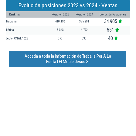
Evolución posiciones 2023 vs 2024 - Ventas
Ranking
Posición 2023
Posición 2024
Evolución Posiciones
34.905
Nacional
410.196
375.291
551
Lérida
5.343
4.792
40
Sector CNAE 1628
373
333
Acceda a toda la información de Treballs Per A La
Fusta I El Moble Jesus Sl