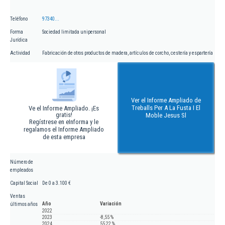
Teléfono
97340...
Forma
Sociedad limitada unipersonal
Jurídica
Actividad
Fabricación de otros productos de madera, artículos de corcho, cestería y espartería
Ver el Informe Ampliado de
Treballs Per A La Fusta I El
Ve el Informe Ampliado. ¡Es
gratis!
Moble Jesus Sl
Regístrese en eInforma y le
regalamos el Informe Ampliado
de esta empresa
Número de
empleados
Capital Social
De 0 a 3.100 €
Ventas
Año
Variación
últimos años
2022
2023
-8,55 %
2024
55,22 %