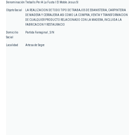
Denominación
Treballs Per A La Fusta I El Moble Jesus Sl
Objeto Social
LA REALIZACION DE TODO TIPO DE TRABAJOS DE EBANISTERIA, CARPINTERIA
DE MADERA Y CERRAJERIA ASI COMO LA COMPRA, VENTA Y TRANSFORMACION
DE CUALQUIER PRODUCTO RELACIONADO CON LA MADERA, INCLUIDA LA
FABRICACION Y RESTAURACIO
Domicilio
Partida Farraginal , S/N
Social
Localidad
Artesa de Segre