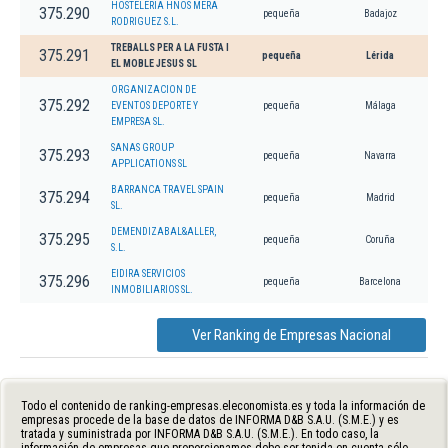
HOSTELERIA HNOS MERA
375.290
pequeña
Badajoz
RODRIGUEZ S.L.
TREBALLS PER A LA FUSTA I
375.291
pequeña
Lérida
EL MOBLE JESUS SL
ORGANIZACION DE
375.292
EVENTOS DEPORTE Y
pequeña
Málaga
EMPRESA SL.
SANAS GROUP
375.293
pequeña
Navarra
APPLICATIONS SL
BARRANCA TRAVEL SPAIN
375.294
pequeña
Madrid
SL.
DEMENDIZABAL&ALLER,
375.295
pequeña
Coruña
S.L.
EIDIRA SERVICIOS
375.296
pequeña
Barcelona
INMOBILIARIOS SL.
Ver Ranking de Empresas Nacional
Todo el contenido de ranking-empresas.eleconomista.es y toda la información de
empresas procede de la base de datos de INFORMA D&B S.A.U. (S.M.E.) y es
tratada y suministrada por INFORMA D&B S.A.U. (S.M.E.). En todo caso, la
información de empresas que proporcionamos debe ser tenida en cuenta sólo