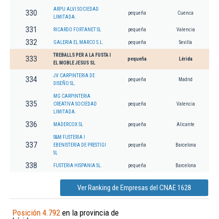
ARPU ALVI SOCIEDAD
330
pequeña
Cuenca
LIMITADA.
331
RICARDO FORTANET SL
pequeña
Valencia
332
GALERIA EL MARCO S.L.
pequeña
Sevilla
TREBALLS PER A LA FUSTA I
333
pequeña
Lérida
EL MOBLE JESUS SL
JV CARPINTERIA DE
334
pequeña
Madrid
DISEÑO SL.
MG CARPINTERIA
335
CREATIVA SOCIEDAD
pequeña
Valencia
LIMITADA.
336
MADERCOX SL
pequeña
Alicante
S&M FUSTERIA I
337
EBENISTERIA DE PRESTIGI
pequeña
Barcelona
SL
338
FUSTERIA HISPANIA SL.
pequeña
Barcelona
Ver Ranking de Empresas del CNAE 1628
Posición 4.792
en la provincia de