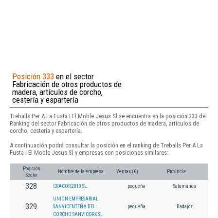
Posición 333
en el sector
Fabricación de otros productos de
madera, artículos de corcho,
cestería y espartería
Treballs Per A La Fusta I El Moble Jesus Sl se encuentra en la posición 333 del
Ranking del sector Fabricación de otros productos de madera, artículos de
corcho, cestería y espartería.
A continuación podrá consultar la posición en el ranking de Treballs Per A La
Fusta I El Moble Jesus Sl y empresas con posiciones similares:
Posición
Nombre de la empresa
Ventas (€)
Provincia
Sector
328
CRACOR-2010 SL.
pequeña
Salamanca
UNION EMPRESARIAL
329
SANVICENTEÑA DEL
pequeña
Badajoz
CORCHO SANVICORK SL