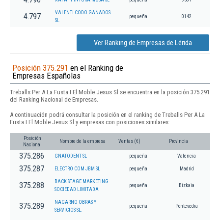
VALENTI CODO GANADOS
4.797
pequeña
0142
SL
Ver Ranking de Empresas de Lérida
Posición 375.291
en el Ranking de
Empresas Españolas
Treballs Per A La Fusta I El Moble Jesus Sl se encuentra en la posición 375.291
del Ranking Nacional de Empresas.
A continuación podrá consultar la posición en el ranking de Treballs Per A La
Fusta I El Moble Jesus Sl y empresas con posiciones similares:
Posición
Nombre de la empresa
Ventas (€)
Provincia
Nacional
375.286
GNATODENT SL
pequeña
Valencia
375.287
ELECTRO COM JBM SL
pequeña
Madrid
BACK STAGE MARKETING
375.288
pequeña
Bizkaia
SOCIEDAD LIMITADA
NAGARNO OBRAS Y
375.289
pequeña
Pontevedra
SERVICIOS SL.