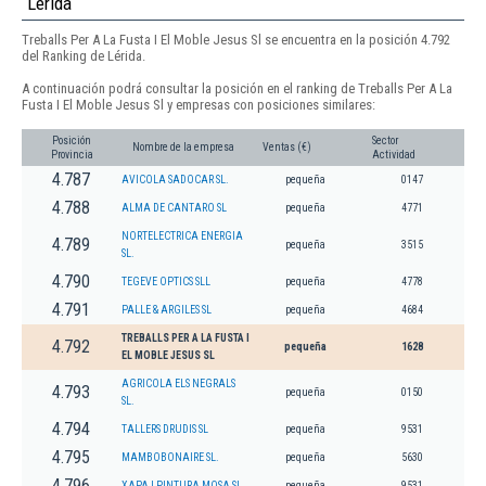
Lérida
Treballs Per A La Fusta I El Moble Jesus Sl se encuentra en la posición 4.792
del Ranking de Lérida.
A continuación podrá consultar la posición en el ranking de Treballs Per A La
Fusta I El Moble Jesus Sl y empresas con posiciones similares:
Posición
Sector
Nombre de la empresa
Ventas (€)
Provincia
Actividad
4.787
AVICOLA SADOCAR SL.
pequeña
0147
4.788
ALMA DE CANTARO SL
pequeña
4771
NORTELECTRICA ENERGIA
4.789
pequeña
3515
SL.
4.790
TEGEVE OPTICS SLL
pequeña
4778
4.791
PALLE & ARGILES SL
pequeña
4684
TREBALLS PER A LA FUSTA I
4.792
pequeña
1628
EL MOBLE JESUS SL
AGRICOLA ELS NEGRALS
4.793
pequeña
0150
SL.
4.794
TALLERS DRUDIS SL
pequeña
9531
4.795
MAMBOBONAIRE SL.
pequeña
5630
4.796
XAPA I PINTURA MOSA SL
pequeña
9531