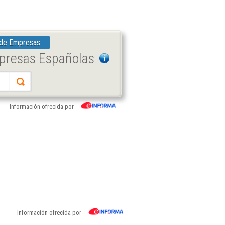
 de Empresas
mpresas Españolas
Información ofrecida por
Información ofrecida por