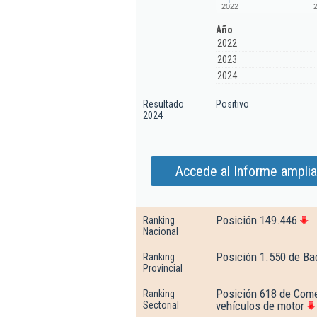
2022
Año
2022
2023
2024
Resultado
Positivo
2024
Accede al Informe amplia
Posición 149.446
Ranking
Nacional
Posición 1.550 de Ba
Ranking
Provincial
Posición 618 de Come
Ranking
vehículos de motor
Sectorial