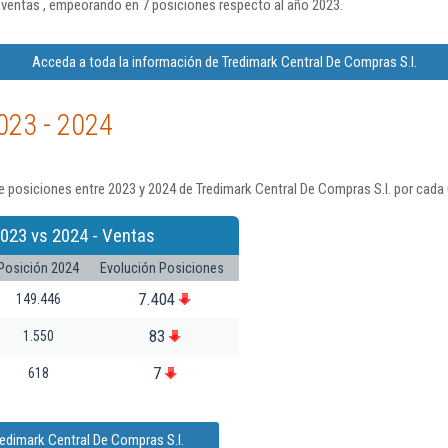
ventas , empeorando en 7 posiciones respecto al año 2023.
Acceda a toda la información de Tredimark Central De Compras S.l.
023 - 2024
 posiciones entre 2023 y 2024 de Tredimark Central De Compras S.l. por cada 
023 vs 2024 - Ventas
Posición 2024
Evolución Posiciones
7.404
149.446
83
1.550
7
618
redimark Central De Compras S.l.