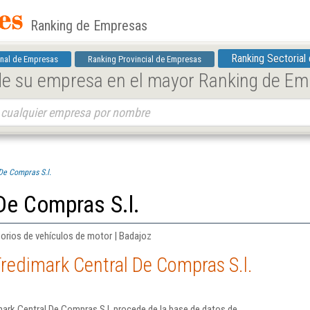
Ranking de Empresas
Ranking Sectorial
nal de Empresas
Ranking Provincial de Empresas
 de su empresa en el mayor Ranking de E
De Compras S.l.
De Compras S.l.
orios de vehículos de motor | Badajoz
redimark Central De Compras S.l.
ark Central De Compras S.l. procede de la base de datos de