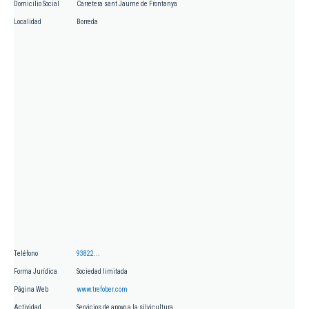
Domicilio Social
Carretera sant Jaume de Frontanya
Localidad
Borreda
Teléfono
93822...
Forma Jurídica
Sociedad limitada
Página Web
www.trefober.com
Actividad
Servicios de apoyo a la silvicultura