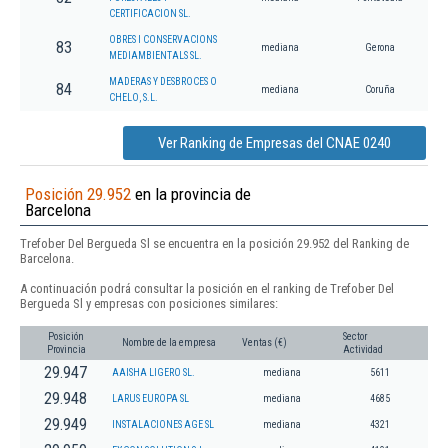
CERTIFICACION SL.
OBRES I CONSERVACIONS
83
mediana
Gerona
MEDIAMBIENTALS SL.
MADERAS Y DESBROCES O
84
mediana
Coruña
CHELO, S.L.
Ver Ranking de Empresas del CNAE 0240
Posición 29.952
en la provincia de
Barcelona
Trefober Del Bergueda Sl se encuentra en la posición 29.952 del Ranking de
Barcelona.
A continuación podrá consultar la posición en el ranking de Trefober Del
Bergueda Sl y empresas con posiciones similares:
Posición
Sector
Nombre de la empresa
Ventas (€)
Provincia
Actividad
29.947
AAISHA LIGERO SL.
mediana
5611
29.948
LARUS EUROPA SL
mediana
4685
29.949
INSTALACIONES AGE SL
mediana
4321