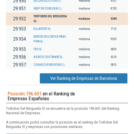
29.950
EXCON SOLUTION S.L.
mediana
4101
29.951
IMEP DR CORDOBA S.L.
mediana
8720
TREFOBER DEL BERGUEDA
29.952
mediana
0240
SL
29.953
SOLARTEST SL
mediana
7112
SERVEIS EDUCATIUS PAM I
29.954
mediana
9329
PIPA SL
29.955
FRO SL
mediana
6820
29.956
AGRITEC SOFTWARE SL.
mediana
6210
29.957
CONNECOR REVISTAS S.L.
mediana
5813
Ver Ranking de Empresas de Barcelona
Posición 196.601
en el Ranking de
Empresas Españolas
Trefober Del Bergueda Sl se encuentra en la posición 196.601 del Ranking
Nacional de Empresas.
A continuación podrá consultar la posición en el ranking de Trefober Del
Bergueda Sl y empresas con posiciones similares: