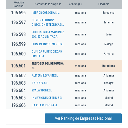
Posición
Nombre de la empresa
Ventas (€)
Provincia
Nacional
196.596
IMEP DR CORDOBA S.L.
mediana
Barcelona
CORDINACIONES Y
196.597
mediana
Tenerife
DIRECCIONES TECNICAS SL
ROCIO SEGURA MARTINEZ
196.598
mediana
Jaén
SOCIEDAD LIMITADA.
196.599
FORSERA INVESTMENTS SL.
mediana
Málaga
CLINICA RUBI SOCIEDAD
196.600
mediana
Almería
LIMITADA.
TREFOBER DEL BERGUEDA
196.601
mediana
Barcelona
SL
196.602
ALITERM LEVANTE SL
mediana
Alicante
196.603
ZALBAEX S.L.
mediana
Badajoz
196.604
SCALA STONE SL.
mediana
Alicante
196.605
INVERSIONES CERTIN 5 SL
mediana
Madrid
196.606
DA RUA CHOPERA SL.
mediana
Madrid
Ver Ranking de Empresas Nacional