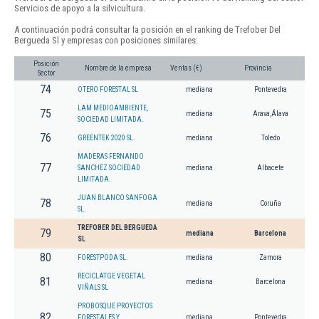
Servicios de apoyo a la silvicultura.
A continuación podrá consultar la posición en el ranking de Trefober Del
Bergueda Sl y empresas con posiciones similares:
Posición
Nombre de la empresa
Ventas (€)
Provincia
Sector
74
OTERO FORESTAL SL
mediana
Pontevedra
LAM MEDIOAMBIENTE,
75
mediana
Arava,Álava
SOCIEDAD LIMITADA.
76
GREENTEK 2020 SL.
mediana
Toledo
MADERAS FERNANDO
77
SANCHEZ SOCIEDAD
mediana
Albacete
LIMITADA.
JUAN BLANCO SANFOGA
78
mediana
Coruña
SL.
TREFOBER DEL BERGUEDA
79
mediana
Barcelona
SL
80
FORESTPODA SL.
mediana
Zamora
RECICLATGE VEGETAL
81
mediana
Barcelona
VIÑALS SL
PROBOSQUE PROYECTOS
82
FORESTALES Y
mediana
Pontevedra