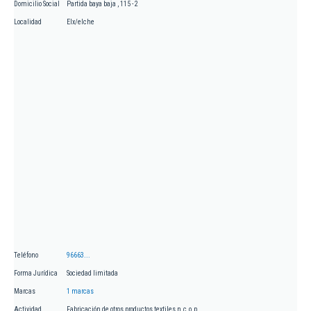
Domicilio Social
Partida baya baja , 115 - 2
Localidad
Elx/elche
Teléfono
96663...
Forma Jurídica
Sociedad limitada
Marcas
1 marcas
Actividad
Fabricación de otros productos textiles n.c.o.p.