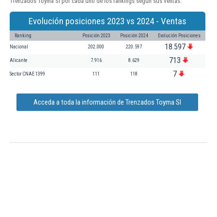
Trenzados Toyma Sl por cada uno de los rankings según sus ventas:
Evolución posiciones 2023 vs 2024 - Ventas
Ranking
Posición 2023
Posición 2024
Evolución Posiciones
18.597
Nacional
202.000
220.597
713
Alicante
7.916
8.629
7
Sector CNAE 1399
111
118
Acceda a toda la información de Trenzados Toyma Sl