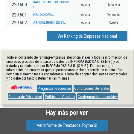
BACK TO BASIC SOLUTIONS
220.600
mediana
Barcelona
SL.
220.601
HELLO SHOPS SL.
mediana
Pontevedra
220.602
ARINGAL INGENIEROS SL.
mediana
Coruña
Ver Ranking de Empresas Nacional
Todo el contenido de ranking-empresas.eleconomista.es y toda la información de
empresas procede de la base de datos de INFORMA D&B S.A.U. (S.M.E.) y es
tratada y suministrada por INFORMA D&B S.A.U. (S.M.E.). En todo caso, la
información de empresas que proporcionamos debe ser tenida en cuenta sólo
como un elemento más a considerar a la hora de adoptar decisiones comerciales
y no debe por tanto determinar las mismas.
Preguntas Frecuentes
Condiciones Generales
Política de Privacidad
Política de Cookies
Configuración de cookies
Hay más por ver
Ver Informe de Trenzados Toyma Sl