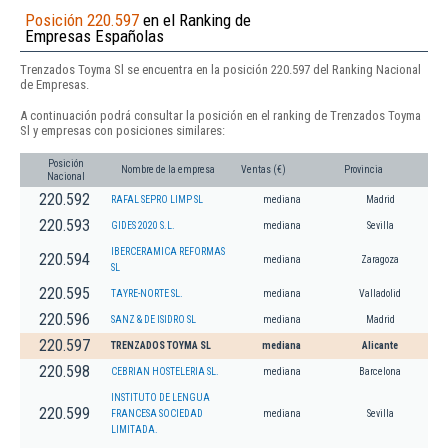
Posición 220.597
en el Ranking de
Empresas Españolas
Trenzados Toyma Sl se encuentra en la posición 220.597 del Ranking Nacional
de Empresas.
A continuación podrá consultar la posición en el ranking de Trenzados Toyma
Sl y empresas con posiciones similares:
Posición
Nombre de la empresa
Ventas (€)
Provincia
Nacional
220.592
RAFAL SEPRO LIMP SL
mediana
Madrid
220.593
GIDES 2020 S.L.
mediana
Sevilla
IBERCERAMICA REFORMAS
220.594
mediana
Zaragoza
SL
220.595
TAYRE-NORTE SL.
mediana
Valladolid
220.596
SANZ & DE ISIDRO SL
mediana
Madrid
220.597
TRENZADOS TOYMA SL
mediana
Alicante
220.598
CEBRIAN HOSTELERIA SL.
mediana
Barcelona
INSTITUTO DE LENGUA
220.599
FRANCESA SOCIEDAD
mediana
Sevilla
LIMITADA.