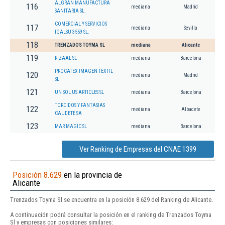
ALGRAN MANUFACTURA
116
mediana
Madrid
SANITARIA SL.
COMERCIAL Y SERVICIOS
117
mediana
Sevilla
IGALSU 3559 SL.
118
TRENZADOS TOYMA SL
mediana
Alicante
119
RIZAAL SL
mediana
Barcelona
PROCATEX IMAGEN TEXTIL
120
mediana
Madrid
SL
121
UN SOL US ARTICLES SL
mediana
Barcelona
TORCIDOS Y FANTASIAS
122
mediana
Albacete
CAUDETE SA
123
MAR MAGIC SL
mediana
Barcelona
Ver Ranking de Empresas del CNAE 1399
Posición 8.629
en la provincia de
Alicante
Trenzados Toyma Sl se encuentra en la posición 8.629 del Ranking de Alicante.
A continuación podrá consultar la posición en el ranking de Trenzados Toyma
Sl y empresas con posiciones similares: