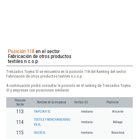
Posición 118
en el sector
Fabricación de otros productos
textiles n.c.o.p.
Trenzados Toyma Sl se encuentra en la posición 118 del Ranking del sector
Fabricación de otros productos textiles n.c.o.p..
A continuación podrá consultar la posición en el ranking de Trenzados Toyma
Sl y empresas con posiciones similares:
Posición
Nombre de la empresa
Ventas (€)
Provincia
Sector
113
TAPIZAVI SL
mediana
Alicante
TEXTILE Y MERCHANDISING
114
mediana
Málaga
VK SL.
115
INILSE SL
mediana
Barcelona