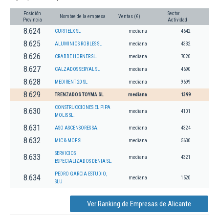
Posición
Sector
Nombre de la empresa
Ventas (€)
Provincia
Actividad
8.624
CURTIELX SL
mediana
4642
8.625
ALUMINIOS ROBLES SL
mediana
4332
8.626
CRABBE HORNER SL.
mediana
7020
8.627
CALZADOS SERYAL SL
mediana
4690
8.628
MEDIRENT 20 SL
mediana
9699
8.629
TRENZADOS TOYMA SL
mediana
1399
CONSTRUCCIONES EL PIPA
8.630
mediana
4101
MOLIS SL.
8.631
ASO ASCENSORES SA.
mediana
4324
8.632
MIC & MOF SL.
mediana
5630
SERVICIOS
8.633
mediana
4321
ESPECIALIZADOS DENIA SL.
PEDRO GARCIA ESTUDIO,
8.634
mediana
1520
SLU
Ver Ranking de Empresas de Alicante