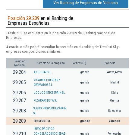
Ver Ranking de Empresas de Valencia
Posición 29.209
en el Ranking de
Empresas Españolas
Tresfrut Sl se encuentra en la posición 29.209 del Ranking Nacional de
Empresas.
A continuación podrá consultar la posición en el ranking de Tresfrut Sl y
empresas con posiciones similares:
Posición
Nombre de la empresa
Ventas (€)
Provincia
Nacional
29.204
AZOL GAS S.L.
grande
Arava,Álava
VICAIMA PUERTAS Y
29.205
grande
Madrid
DERIVADOS S.L.
29.206
UCC LOGISTICS SPAIN SL.
grande
Cádiz
29.207
PIZARRAS BETA SL
grande
Orense
SEGRO PROPERTIES SPAIN
29.208
grande
Barcelona
SL
29.209
TRESFRUT SL
grande
Valencia
IBERO PACIFICO
29.210
CONGELADOS SOCIEDAD
grande
Pontevedra