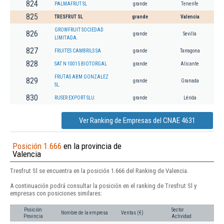
824
PALMAFRUT SL
grande
Tenerife
825
TRESFRUT SL
grande
Valencia
GROWFRUIT SOCIEDAD
826
grande
Sevilla
LIMITADA.
827
FRUITES CAMBRILS SA
grande
Tarragona
828
SAT N 10015 BIOTORGAL
grande
Alicante
FRUTAS ABM GONZALEZ
829
grande
Granada
SL.
830
RUSER EXPORT SLU
grande
Lérida
Ver Ranking de Empresas del CNAE 4631
Posición 1.666
en la provincia de
Valencia
Tresfrut Sl se encuentra en la posición 1.666 del Ranking de Valencia.
A continuación podrá consultar la posición en el ranking de Tresfrut Sl y
empresas con posiciones similares:
Posición
Sector
Nombre de la empresa
Ventas (€)
Provincia
Actividad