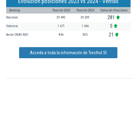
Evolución posiciones 2023 vs 2024 - Ventas
Ranking
Posición 2023
Posición 2024
Evolución Posiciones
281
Nacional
29.490
29.209
5
Valencia
1.671
1.666
21
Sector CNAE 4631
846
825
Acceda a toda la información de Tresfrut Sl