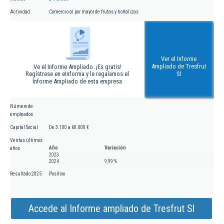
Actividad
Comercio al por mayor de frutas y hortalizas
Ver el Informe
Ampliado de Tresfrut
Ve el Informe Ampliado. ¡Es gratis!
Regístrese en eInforma y le regalamos el
Sl
Informe Ampliado de esta empresa
Número de
empleados
Capital Social
De 3.100 a 60.000 €
Ventas últimos
Año
Variación
años
2023
2024
9,99 %
Resultado 2025
Positivo
Accede al Informe ampliado de Tresfrut Sl