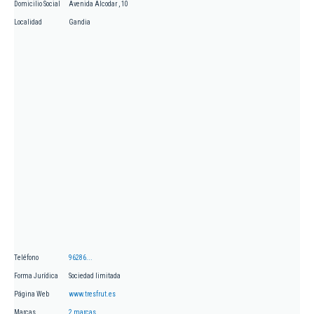
Domicilio Social
Avenida Alcodar , 10
Localidad
Gandia
Teléfono
96286...
Forma Jurídica
Sociedad limitada
Página Web
www.tresfrut.es
Marcas
2 marcas