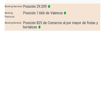
Posición 29.209
Ranking Nacional
Posición 1.666 de Valencia
Ranking
Provincial
Posición 825 de Comercio al por mayor de frutas y
Ranking Sectorial
hortalizas