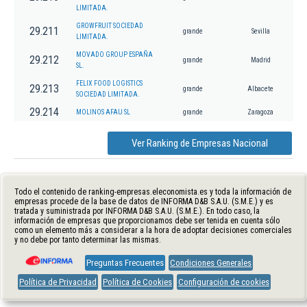
LIMITADA.
GROWFRUIT SOCIEDAD
29.211
grande
Sevilla
LIMITADA.
MOVADO GROUP ESPAÑA
29.212
grande
Madrid
SL.
FELIX FOOD LOGISTICS
29.213
grande
Albacete
SOCIEDAD LIMITADA.
29.214
MOLINOS AFAU SL
grande
Zaragoza
Ver Ranking de Empresas Nacional
Todo el contenido de ranking-empresas.eleconomista.es y toda la información de
empresas procede de la base de datos de INFORMA D&B S.A.U. (S.M.E.) y es
tratada y suministrada por INFORMA D&B S.A.U. (S.M.E.). En todo caso, la
información de empresas que proporcionamos debe ser tenida en cuenta sólo
como un elemento más a considerar a la hora de adoptar decisiones comerciales
y no debe por tanto determinar las mismas.
Preguntas Frecuentes
Condiciones Generales
Política de Privacidad
Política de Cookies
Configuración de cookies