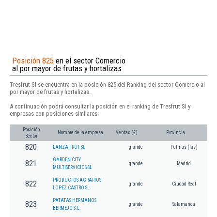
Posición 825
en el sector Comercio
al por mayor de frutas y hortalizas
Tresfrut Sl se encuentra en la posición 825 del Ranking del sector Comercio al
por mayor de frutas y hortalizas.
A continuación podrá consultar la posición en el ranking de Tresfrut Sl y
empresas con posiciones similares:
Posición
Nombre de la empresa
Ventas (€)
Provincia
Sector
820
LANZA-FRUT SL
grande
Palmas (las)
GARDEN CITY
821
grande
Madrid
MULTISERVICIOS SL
PRODUCTOS AGRARIOS
822
grande
Ciudad Real
LOPEZ CASTRO SL
PATATAS HERMANOS
823
grande
Salamanca
BERMEJO S.L.