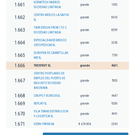
SCRIMTECH FABRICS
1.661
grande
1392
SOCIEDAD LIMITADA.
CENTRO MEDICO LA SAFOR
1.662
grande
8610
SL
TARS DESIGN FROM I TO C
1.663
grande
8299
SOCIEDAD LIMITADA.
ESPECIALIDADES MEDICO
1.664
grande
3250
ORTOPEDICAS SL
EUROPEA DE CARRETILLAS
1.665
grande
7739
MB SL.
1.666
TRESFRUT SL
grande
4631
CENTRO PORTUARIO DE
EMPLEO DEL PUERTO DE
1.667
grande
7820
SAGUNTO SOCIEDAD
ANONIMA.
1.668
GRUPO F BURGOS SL
grande
4647
1.669
REPLAY SL
grande
9200
VILA TRANS DISTRIBUCION
1.670
grande
4941
Y LOGISTICA SL
1.671
VERNI PRENS SA
8.674.836
2345