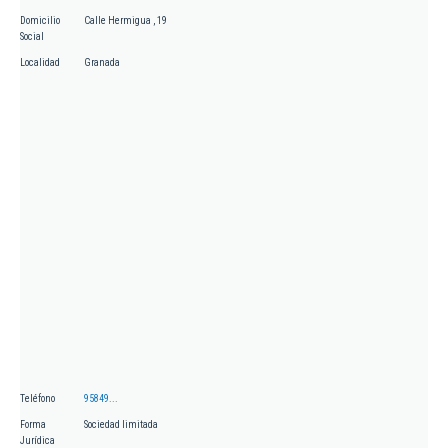
Domicilio
Calle Hermigua , 19
Social
Localidad
Granada
Teléfono
95849...
Forma
Sociedad limitada
Jurídica