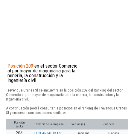
Posición 209
en el sector Comercio
al por mayor de maquinaria para la
minería, la construcción y la
ingeniería civil
Trevenque Cranes Sl se encuentra en la posición 209 del Ranking del sector
Comercio al por mayor de maquinaria para la minería, la construcción y la
ingeniería civil.
A continuación podrá consultar la posición en el ranking de Trevenque Cranes
Sl y empresas con posiciones similares:
Posición
Nombre de la empresa
Ventas (€)
Provincia
Sector
204
HELCA ANDALUCIA SL
mediana
Granada