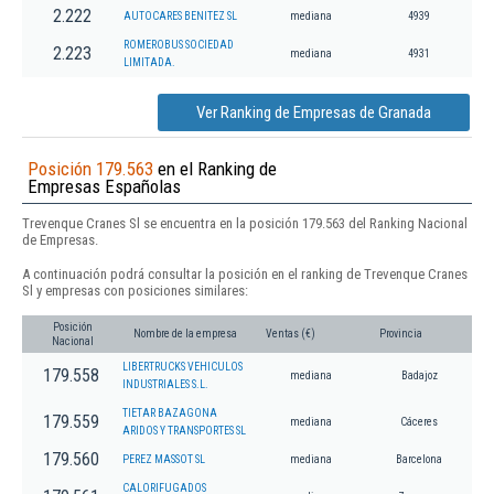
2.222
AUTOCARES BENITEZ SL
mediana
4939
ROMEROBUS SOCIEDAD
2.223
mediana
4931
LIMITADA.
Ver Ranking de Empresas de Granada
Posición 179.563
en el Ranking de
Empresas Españolas
Trevenque Cranes Sl se encuentra en la posición 179.563 del Ranking Nacional
de Empresas.
A continuación podrá consultar la posición en el ranking de Trevenque Cranes
Sl y empresas con posiciones similares:
Posición
Nombre de la empresa
Ventas (€)
Provincia
Nacional
LIBERTRUCKS VEHICULOS
179.558
mediana
Badajoz
INDUSTRIALES S.L.
TIETAR BAZAGONA
179.559
mediana
Cáceres
ARIDOS Y TRANSPORTES SL
179.560
PEREZ MASSOT SL
mediana
Barcelona
CALORIFUGADOS