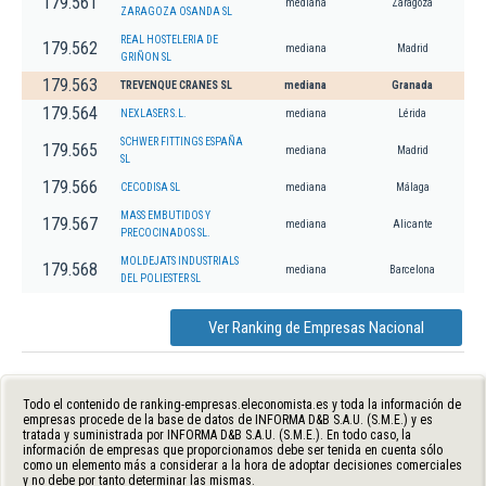
179.561
mediana
Zaragoza
ZARAGOZA OSANDA SL
REAL HOSTELERIA DE
179.562
mediana
Madrid
GRIÑON SL
179.563
TREVENQUE CRANES SL
mediana
Granada
179.564
NEXLASER S.L.
mediana
Lérida
SCHWER FITTINGS ESPAÑA
179.565
mediana
Madrid
SL
179.566
CECODISA SL
mediana
Málaga
MASS EMBUTIDOS Y
179.567
mediana
Alicante
PRECOCINADOS SL.
MOLDEJATS INDUSTRIALS
179.568
mediana
Barcelona
DEL POLIESTER SL
Ver Ranking de Empresas Nacional
Todo el contenido de ranking-empresas.eleconomista.es y toda la información de
empresas procede de la base de datos de INFORMA D&B S.A.U. (S.M.E.) y es
tratada y suministrada por INFORMA D&B S.A.U. (S.M.E.). En todo caso, la
información de empresas que proporcionamos debe ser tenida en cuenta sólo
como un elemento más a considerar a la hora de adoptar decisiones comerciales
y no debe por tanto determinar las mismas.