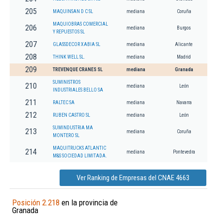
205
MAQUINSAN D C SL
mediana
Coruña
MAQUIOBRAS COMERCIAL
206
mediana
Burgos
Y REPUESTOS SL
207
GLASSDECOR XABIA SL
mediana
Alicante
208
THINK WELL SL.
mediana
Madrid
209
TREVENQUE CRANES SL
mediana
Granada
SUMINISTROS
210
mediana
León
INDUSTRIALES BELLO SA
211
RALTEC SA
mediana
Navarra
212
RUBEN CASTRO SL
mediana
León
SUMINDUSTRIA MA
213
mediana
Coruña
MONTERO SL
MAQUITRUCKS ATLANTIC
214
mediana
Pontevedra
M&S SOCIEDAD LIMITADA.
Ver Ranking de Empresas del CNAE 4663
Posición 2.218
en la provincia de
Granada