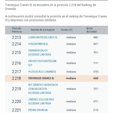
Trevenque Cranes Sl se encuentra en la posición 2.218 del Ranking de
Granada.
A continuación podrá consultar la posición en el ranking de Trevenque Cranes
Sl y empresas con posiciones similares:
Posición
Sector
Nombre de la empresa
Ventas (€)
Provincia
Actividad
2.213
LUBRICANTES DELGADO SL
mediana
4681
2.214
HOSCAFERMON SL.
mediana
5611
GRANADA ENJOY
2.215
mediana
7911
SOCIEDAD LIMITADA.
PROYECTOS PUENTEDURA
2.216
mediana
7111
SLP
2.217
HIJOS DE RUIZ LINARES SL
mediana
4755
2.218
TREVENQUE CRANES SL
mediana
4663
WIT CREATIVO AGENCIA DE
2.219
COMUNICACION
mediana
7311
SOCIEDAD LIMITADA.
JIMENEZ GUILLEN 2005
2.220
mediana
4711
SOCIEDAD LIMITADA.
2.221
PROMO ENVAS SA
mediana
2110