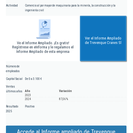
Actividad
Comercio al por mayor de maquinaria para la minería, la construcción y la
ingeniería civil
Ver el Informe Ampliado
de Trevenque Cranes Sl
Ve el Informe Ampliado. ¡Es gratis!
Regístrese en eInforma y le regalamos el
Informe Ampliado de esta empresa
Número de
empleados
Capital Social
De 0 a 3.100 €
Ventas
Año
Variación
últimos años
2023
2024
87,06 %
Resultado
Positivo
2025
Accede al Informe ampliado de Trevenque